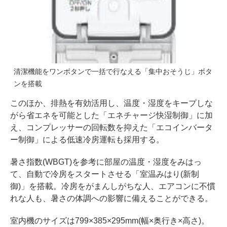
清潔機能をワンボタンで一括で行なえる「集中おそうじ」ボタ
ンを搭載
このほか、排熱を有効活用し、温度・湿度をキープしな
がら省エネを可能とした「エネチャージ快湿制御」に加
え、コンプレッサーの回転数を抑えた「エコインバータ
ー制御」による低速冷房運転も採用する。
暑さ指数(WBGT)を参考に部屋の温度・湿度をみはっ
て、自動で冷房をスタートさせる「室温みはり(新制
御)」を搭載。冷房をがまんしがちな人、エアコンに不慣
れな人も、暑さの体調への影響に備えることができる。
室内機のサイズは799×385×295mm(幅×奥行き×高さ)。