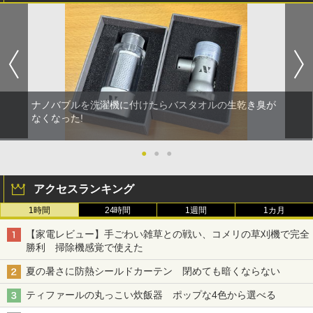
ナノバブルを洗濯機に付けたらバスタオルの生乾き臭が
なくなった!
●
●
●
アクセスランキング
1時間
24時間
1週間
1カ月
【家電レビュー】手ごわい雑草との戦い、コメリの草刈機で完全
勝利 掃除機感覚で使えた
夏の暑さに防熱シールドカーテン 閉めても暗くならない
ティファールの丸っこい炊飯器 ポップな4色から選べる