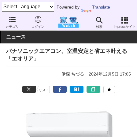
Powered by
Translate
家電 Watch
空調家電
エアコン
カテゴリ
ログイン
検索
Impressサイト
ニュース
パナソニックエアコン、室温安定と省エネ叶える
「エオリア」
伊森 ちづる
2024年12月5日 17:05
リスト