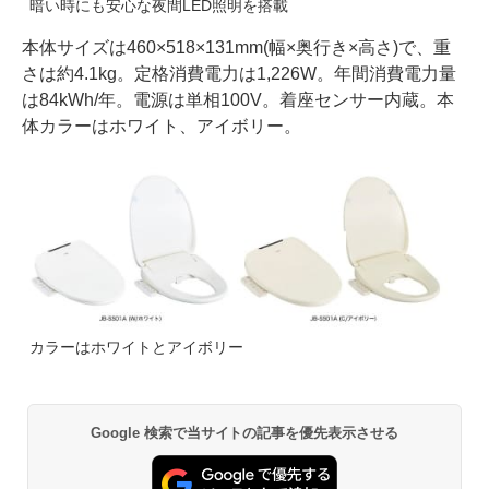
暗い時にも安心な夜間LED照明を搭載
本体サイズは460×518×131mm(幅×奥行き×高さ)で、重
さは約4.1kg。定格消費電力は1,226W。年間消費電力量
は84kWh/年。電源は単相100V。着座センサー内蔵。本
体カラーはホワイト、アイボリー。
カラーはホワイトとアイボリー
Google 検索で当サイトの記事を優先表示させる