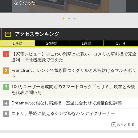
なくなった!
●
●
●
アクセスランキング
1時間
24時間
1週間
1カ月
【家電レビュー】手ごわい雑草との戦い、コメリの草刈機で完全
勝利 掃除機感覚で使えた
Francfranc、レンジで焼き目つくグリルと米も炊けるマルチポッ
ト
100万ユーザー達成間近のスマートロック「セサミ」現在と今後
を代表に聞いた
Dreameの羽根なし扇風機 室温に合わせて風量自動調整
ニトリ、手軽に使えるシンプルなハンディクリーナー
もっと見る