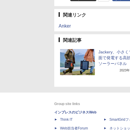
関連リンク
Anker
関連記事
Jackery、小さ
面で発電する高
ソーラーパネル
2023
Group site links
インプレスのビジネスWeb
Think IT
SmartGri
Web担当者Forum
ネットショ