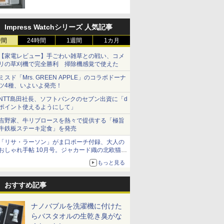
Impress Watchシリーズ 人気記事
時間
24時間
1週間
1カ月
【家電レビュー】手ごわい雑草との戦い、コメ
リの草刈機で完全勝利 掃除機感覚で使えた
ミスド「Mrs. GREEN APPLE」のコラボドーナ
ツ4種、いよいよ発売！
NTT島田社長、ソフトバンクのセブン出資に「d
ポイント使えるようにして」
吉野家、牛リブロースを熱々で提供する「極旨
牛鉄板ステーキ定食」を発売
「リサ・ラーソン」がま口ポーチ付録、大人の
おしゃれ手帖 10月号。ジャカード織の北欧猫デ
ザイン
もっと見る
おすすめ記事
ナノバブルを洗濯機に付けた
らバスタオルの生乾き臭がな