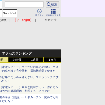
ログイン
Impress サイト
全カテゴリ
洗濯機
【セール情報】
照明器具
美容家電
アクセスランキング
時間
24時間
1週間
1カ月
【家電レビュー】手ごわい雑草との戦い、コメ
リの草刈機で完全勝利 掃除機感覚で使えた
私は年中そうめんざんまい。ズボラランチにぴ
ったり!
【家電レビュー】炊飯と同時にカレー作れるシ
ロカの自動調理鍋、料理をもっとラクに
夏の暑さに防熱シールドカーテン 閉めても暗
くならない