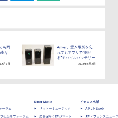
くても両
Anker、置き場所を忘
効率な
れてもアプリで“探せ
る”モバイルバッテリー
年12月1日
2023年8月2日
Rittor Music
イカロス出版
dフォーラム
リットーミュージック
AIRLINEweb
ップ担当者フォーラム
楽器探そう!デジマート
Jディフェンスニュー