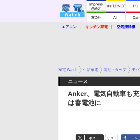
エアコン
キッチン家電
空気清浄機
炊飯器
ロボット掃除機
暖房器具
業界動向
【家電大賞2019】
【e-bi
家電 Watch
生活家電
電池・タップ
モバ
ニュース
Anker、電気自動車
は蓄電池に
ポスト
リスト
シ