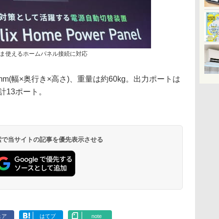
ま使えるホームパネル接続に対応
9.5mm(幅×奥行き×高さ)、重量は約60kg。出力ポートは
の合計13ポート。
 検索で当サイトの記事を優先表示させる
ェア
はてブ
note