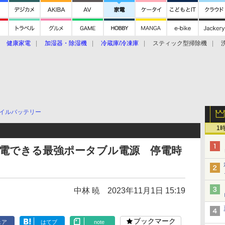
健康家電
加湿器・除湿機
冷蔵庫/冷凍庫
スティック型掃除機
扇風機
オーブン・電子レンジ
スマートハウス
掃除機
家事家電
ke大賞2019】
CES 2020
イルバッテリー
1
も充電できる最強ポータブル電源 停電時
中林 暁
2023年11月1日 15:19
ブックマーク
ェア
はてブ
note