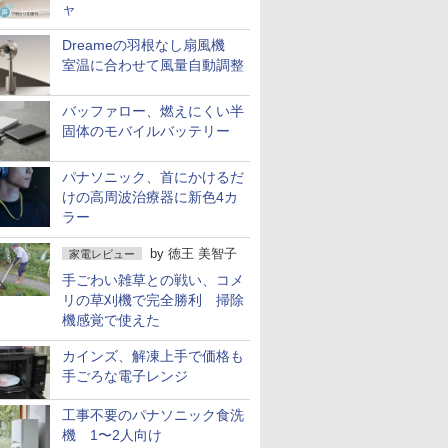
ャ
Dreameの羽根なし扇風機
室温に合わせて風量自動調整
バッファロー、燃えにくい半
固体のモバイルバッテリー
パナソニック、首にかけるだ
けの高周波治療器に新色4カ
ラー
by
徳王 美智子
家電レビュー
手ごわい雑草との戦い、コメ
リの草刈機で完全勝利 掃除
機感覚で使えた
カインズ、解凍上手で価格も
手ごろな電子レンジ
工事不要のパナソニック食洗
機 1〜2人向け