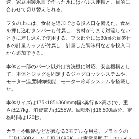
速、家庭用製氷皿で作った氷にはパルス運転と、目的に
合わせて切り替えられる。
フタの上には、食材を追加できる投入口を備えた。食材
を押し込むタンパーも付属し、食材がうまく対流しない
ときに差し込んで使用する。フタ部分には30mlの目盛付
きの計量カップが付属し、計量した調味料などを投入口
から追加できる。
本体と一部のパーツ以外は食洗機に対応。安全機構とし
て、本体とジャグを固定するジャグロックシステムや、
モーター温度制御機能、モーター冷却システムを搭載し
た。
本体サイズは175×185×360mm(幅×奥行き×高さ)で、重
さは2.7kg。消費電力は255W。回転数は16,500回/分。定
格時間は120秒。
カラーや販路などが異なる3モデルを用意。ブラックの
「JB1160BK」と「JB1169BK」は家電量販店、ホワイト