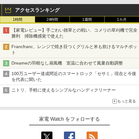
アクセスランキング
1時間
24時間
1週間
1カ月
【家電レビュー】手ごわい雑草との戦い、コメリの草刈機で完全
勝利 掃除機感覚で使えた
Francfranc、レンジで焼き目つくグリルと米も炊けるマルチポッ
ト
Dreameの羽根なし扇風機 室温に合わせて風量自動調整
100万ユーザー達成間近のスマートロック「セサミ」現在と今後
を代表に聞いた
ニトリ、手軽に使えるシンプルなハンディクリーナー
もっと見る
家電 Watch をフォローする