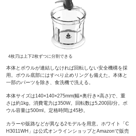
4枚刃は上下2枚ずつに分割できる
本体とボウルが連結しなければ回転しない安全機構を採
用。ボウル底部にはすべり止めリングも備えた。本体と
一部のパーツを除き、食洗機で洗える。
本体サイズは140×140×275mm(幅×奥行き×高さ)で、重
さは約1kg。消費電力は350W。回転数は5,200回/分。ボ
ウル容量は500ml。定格時間は45秒。
カラーや販路などが異なる2モデルを用意。ホワイト「C
H3011WH」は公式オンラインショップとAmazonで販売