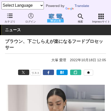
Powered by
Translate
家電 Watch
生活家電
キッチン家電
フードプロセッサー
カテゴリ
ログイン
検索
Impressサイト
ニュース
ブラウン、下ごしらえが楽になるフードプロセッ
サー
大塚 愛理
2022年10月18日 12:05
リスト