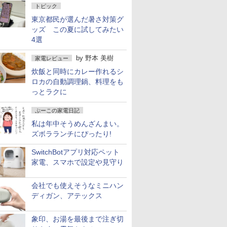
トピック
東京都民が選んだ暑さ対策グ
ッズ この夏に試してみたい
4選
by
野本 美樹
家電レビュー
炊飯と同時にカレー作れるシ
ロカの自動調理鍋、料理をも
っとラクに
ぷーこの家電日記
私は年中そうめんざんまい。
ズボラランチにぴったり!
SwitchBotアプリ対応ペット
家電、スマホで設定や見守り
会社でも使えそうなミニハン
ディガン、アテックス
象印、お湯を最後まで注ぎ切