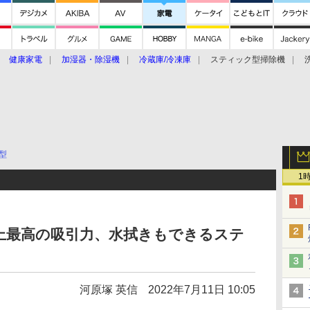
健康家電
加湿器・除湿機
冷蔵庫/冷凍庫
スティック型掃除機
扇風機
オーブン・電子レンジ
スマートハウス
掃除機
家事家電
ke大賞2019】
CES 2020
型
1
上最高の吸引力、水拭きもできるステ
河原塚 英信
2022年7月11日 10:05