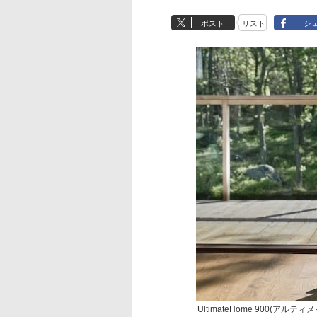
ポスト
リスト
シ
UltimateHome 900(アルティ