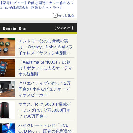
【家電レビュー】炊飯と同時にカレー作れるシ
ロカの自動調理鍋、料理をもっとラクに
もっと見る
Special Site
エントリーなのに脅威の実
力!「Osprey」Noble Audioワ
イヤレスイヤフォン4機種を
一気に聴く
「A&ultima SP4000T」の魅
力！ポケットに入るオーディ
オの醍醐味
クリエイティブが作った2万
円台の“小さなピュアオーデ
ィオスピーカー”
マウス、RTX 5060 Ti搭載ゲ
ーミングPCが7万5,000円オ
フで30万円台！
ハイグレードテレビ「TCL
Q7D Pro」。圧巻の色彩美で