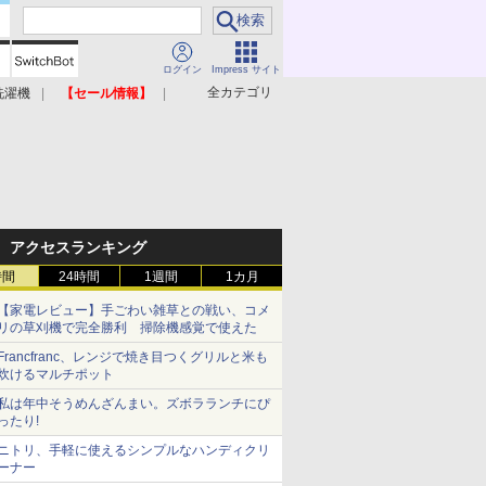
ログイン
Impress サイト
全カテゴリ
洗濯機
【セール情報】
照明器具
美容家電
アクセスランキング
時間
24時間
1週間
1カ月
【家電レビュー】手ごわい雑草との戦い、コメ
リの草刈機で完全勝利 掃除機感覚で使えた
Francfranc、レンジで焼き目つくグリルと米も
炊けるマルチポット
私は年中そうめんざんまい。ズボラランチにぴ
ったり!
ニトリ、手軽に使えるシンプルなハンディクリ
ーナー