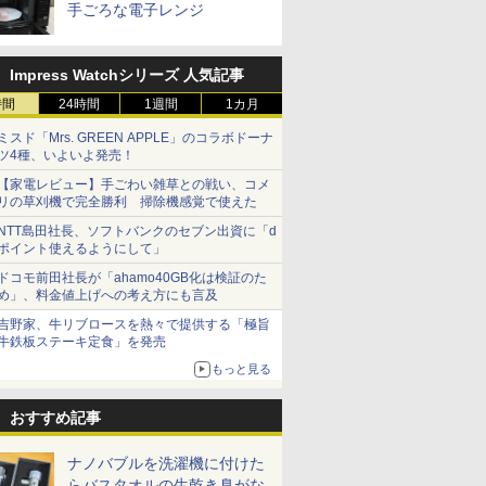
手ごろな電子レンジ
Impress Watchシリーズ 人気記事
時間
24時間
1週間
1カ月
ミスド「Mrs. GREEN APPLE」のコラボドーナ
ツ4種、いよいよ発売！
【家電レビュー】手ごわい雑草との戦い、コメ
リの草刈機で完全勝利 掃除機感覚で使えた
NTT島田社長、ソフトバンクのセブン出資に「d
ポイント使えるようにして」
ドコモ前田社長が「ahamo40GB化は検証のた
め」、料金値上げへの考え方にも言及
吉野家、牛リブロースを熱々で提供する「極旨
牛鉄板ステーキ定食」を発売
もっと見る
おすすめ記事
ナノバブルを洗濯機に付けた
らバスタオルの生乾き臭がな