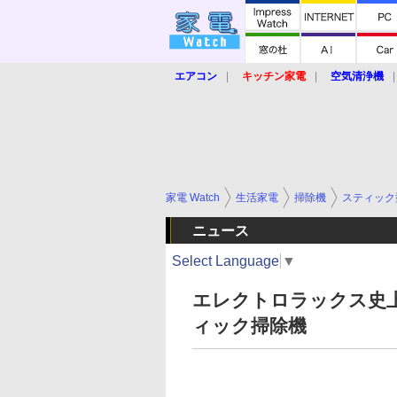
エアコン
キッチン家電
空気清浄機
炊飯器
ロボット掃除機
暖房器具
業界動向
【家電大賞2019】
【e-bi
家電 Watch
生活家電
掃除機
スティック
ニュース
Select Language
▼
エレクトロラックス史
ィック掃除機