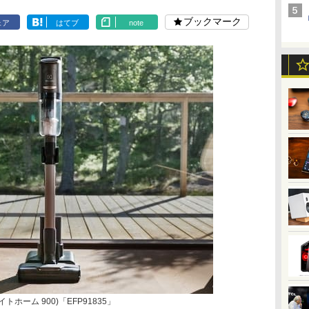
ブックマーク
ェア
はてブ
note
メイトホーム 900)「EFP91835」