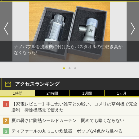
ナノバブルを洗濯機に付けたらバスタオルの生乾き臭が
なくなった!
●
●
●
アクセスランキング
1時間
24時間
1週間
1カ月
【家電レビュー】手ごわい雑草との戦い、コメリの草刈機で完全
勝利 掃除機感覚で使えた
夏の暑さに防熱シールドカーテン 閉めても暗くならない
ティファールの丸っこい炊飯器 ポップな4色から選べる