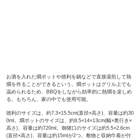
お酒を入れた燗ポットや徳利を鍋などで直接湯煎して熱
燗を作ることができるという。燗ポットはグリル上でも
温められるため、BBQをしながら効率的に熱燗を楽しめ
る。もちろん、家の中でも使用可能。
徳利のサイズは、約7.3×15.5cm(直径×高さ)、容量は約30
0ml。燗ポットのサイズは、約8.5×14×13cm(幅×奥行き×
高さ)、容量は約720ml。御猪口のサイズは約5.5×2.6cm
(直径×高さ)、容量は約15mlが2つ。敷物と収納巾着が付