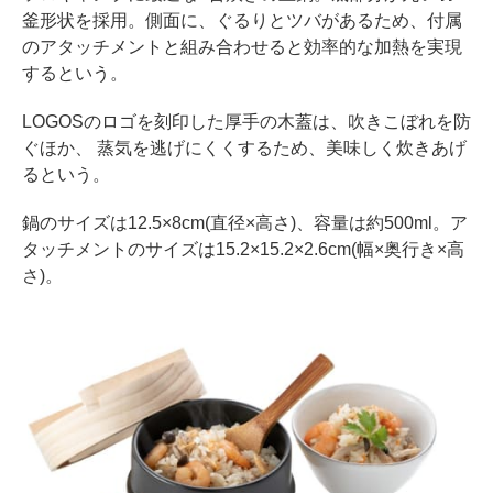
釜形状を採用。側面に、ぐるりとツバがあるため、付属
のアタッチメントと組み合わせると効率的な加熱を実現
するという。
LOGOSのロゴを刻印した厚手の木蓋は、吹きこぼれを防
ぐほか、 蒸気を逃げにくくするため、美味しく炊きあげ
るという。
鍋のサイズは12.5×8cm(直径×高さ)、容量は約500ml。ア
タッチメントのサイズは15.2×15.2×2.6cm(幅×奥行き×高
さ)。