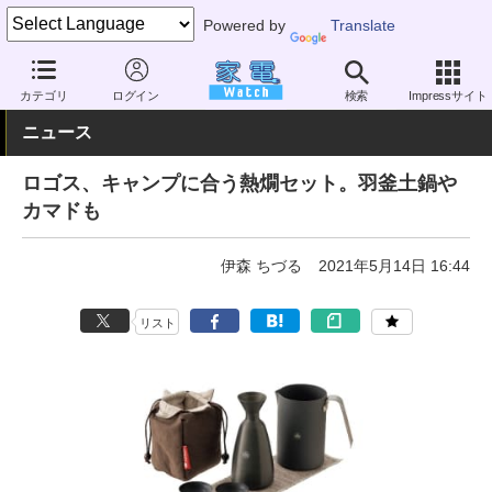
Powered by
Translate
家電 Watch
その他・家電
アウトドア
キャンプ
カテゴリ
ログイン
検索
Impressサイト
ニュース
ロゴス、キャンプに合う熱燗セット。羽釜土鍋や
カマドも
伊森 ちづる
2021年5月14日 16:44
リスト