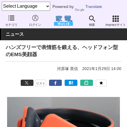
Powered by
Translate
家電 Watch
ヘルスケア
美容家電
美顔器
カテゴリ
ログイン
検索
Impressサイト
ニュース
ハンズフリーで表情筋を鍛える、ヘッドフォン型
のEMS美顔器
河原塚 英信
2021年1月29日 14:00
リスト