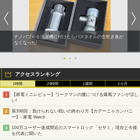
ナノバブルを洗濯機に付けたらバスタオルの生乾き臭が
なくなった!
●
●
●
アクセスランキング
1時間
24時間
1週間
1カ月
【家電ミニレビュー】ワークマンの腰につける爆風ファンが涼し
い!
第398回：負けられない戦いの終わり方【カデーニャカンパニ
ー】- 家電 Watch
100万ユーザー達成間近のスマートロック「セサミ」現在と今後
を代表に聞いた