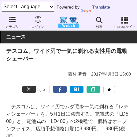
Powered by
Translate
家電 Watch
ヘルスケア
シェーバー
電動シェーバー
カテゴリ
ログイン
検索
Impressサイト
ニュース
テスコム、ワイド刃で一気に剃れる女性用の電動
シェーバー
西村 夢音
2017年4月3日 15:00
リスト
テスコムは、ワイド刃でムダ毛を一気に剃れる「レデ
ィシェーバー」を、5月1日に発売する。充電式の「LD5
00」と、電池式の「LD400」の2機種で、価格はオープ
ンプライス。店頭予想価格は順に3,980円、1,980円(税
抜)。