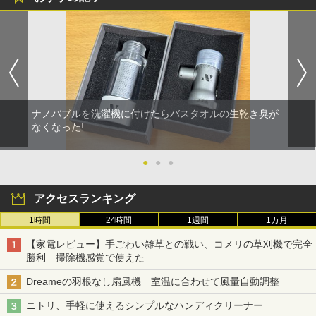
ナノバブルを洗濯機に付けたらバスタオルの生乾き臭が
なくなった!
●
●
●
アクセスランキング
1時間
24時間
1週間
1カ月
【家電レビュー】手ごわい雑草との戦い、コメリの草刈機で完全
勝利 掃除機感覚で使えた
Dreameの羽根なし扇風機 室温に合わせて風量自動調整
ニトリ、手軽に使えるシンプルなハンディクリーナー