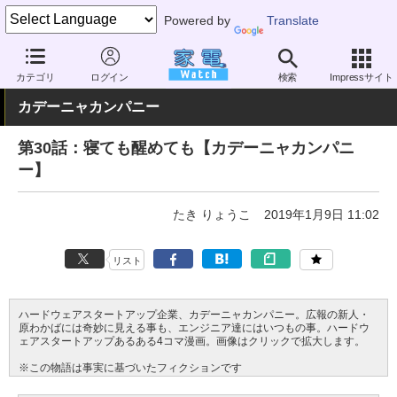
Powered by
Translate
家電 Watch
その他・家電
カテゴリ
ログイン
検索
Impressサイト
カデーニャカンパニー
第30話：寝ても醒めても【カデーニャカンパニ
ー】
たき りょうこ
2019年1月9日 11:02
リスト
ハードウェアスタートアップ企業、カデーニャカンパニー。広報の新人・
原わかばには奇妙に見える事も、エンジニア達にはいつもの事。ハードウ
ェアスタートアップあるある4コマ漫画。画像はクリックで拡大します。
※この物語は事実に基づいたフィクションです