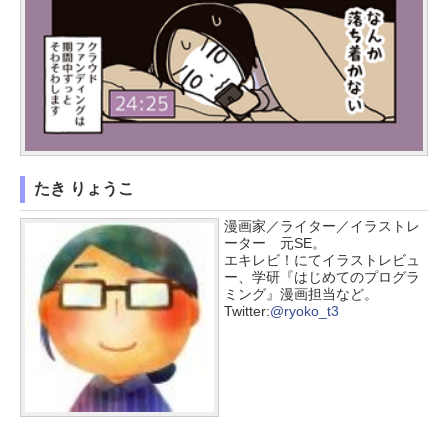
たき りょうこ
漫画家／ライター／イラストレ
ーター 元SE。
エキレビ！にてイラストレビュ
ー、学研『はじめてのプログラ
ミング』漫画担当など。
Twitter:
@ryoko_t3