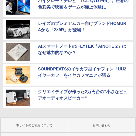
ハイグレードテレビ「TCL Q7D Pro」。圧巻の
色彩美で映画＆ゲームが極上体験に
レイズのプレミアムカー向けブランドHOMUR
Aから「2×9R」が登場！
AIスマートノートのiFLYTEK「AINOTE 2」は
なぜ魅力的なのか？
SOUNDPEATSのイヤカフ型イヤフォン「UU2
イヤーカフ」をイヤカフマニアが語る
クリエイティブが作った2万円台の“小さなピュ
アオーディオスピーカー”
本サイトのご利用について
お問い合わせ