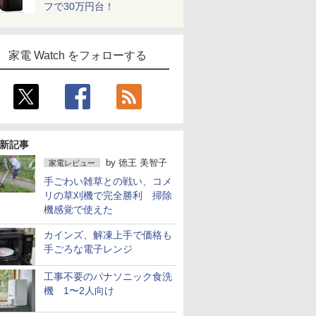
フで30万円台！
家電 Watch をフォローする
新記事
by
徳王 美智子
家電レビュー
手ごわい雑草との戦い、コメ
リの草刈機で完全勝利 掃除
機感覚で使えた
カインズ、解凍上手で価格も
手ごろな電子レンジ
工事不要のパナソニック食洗
機 1〜2人向け