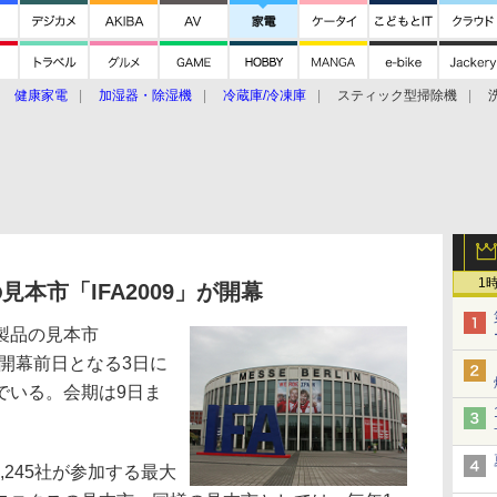
健康家電
加湿器・除湿機
冷蔵庫/冷凍庫
スティック型掃除機
扇風機
オーブン・電子レンジ
スマートハウス
掃除機
家事家電
ke大賞2019】
CES 2020
1
見本市「IFA2009」が開幕
製品の見本市
る。開幕前日となる3日に
でいる。会期は9日ま
1,245社が参加する最大