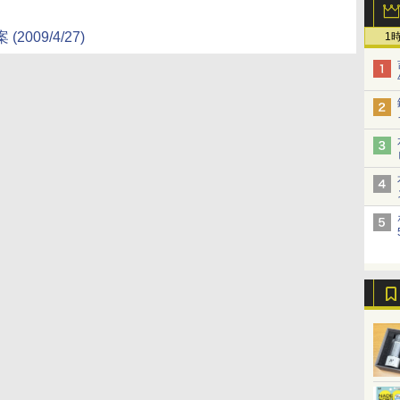
09/4/27)
1