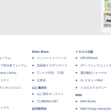
Rittor Music
イカロス出版
dフォーラム
リットーミュージック
AIRLINEweb
ップ担当者フォーラム
楽器探そう!デジマート
Jディフェンスニュー
ness Library
TシャツPOD T-OD
通訳翻訳ジャーナル
セミナー
立東舎
JレスキューWeb
 X（デジタルクロス）
山と溪谷社
イカロスアカデミー
山と溪谷オンライン
MdN
CLIMBING-NET
MdN Books
ブックス
近代科学社
MdN Design Interactiv