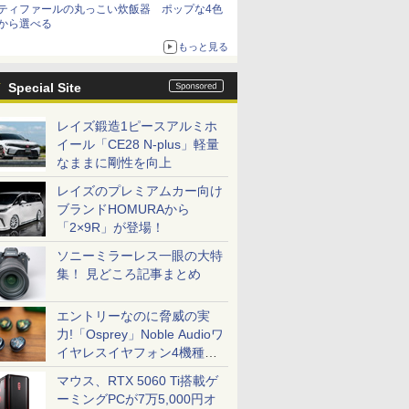
ティファールの丸っこい炊飯器 ポップな4色
から選べる
もっと見る
Special Site
レイズ鍛造1ピースアルミホ
イール「CE28 N-plus」軽量
なままに剛性を向上
レイズのプレミアムカー向け
ブランドHOMURAから
「2×9R」が登場！
ソニーミラーレス一眼の大特
集！ 見どころ記事まとめ
エントリーなのに脅威の実
力!「Osprey」Noble Audioワ
イヤレスイヤフォン4機種を
一気に聴く
マウス、RTX 5060 Ti搭載ゲ
ーミングPCが7万5,000円オ