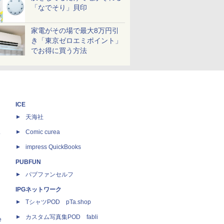
「なでそり」貝印
家電がその場で最大8万円引
き「東京ゼロエミポイント」
でお得に買う方法
ICE
天海社
ス
Comic curea
impress QuickBooks
PUBFUN
パブファンセルフ
IPGネットワーク
TシャツPOD pTa.shop
カスタム写真集POD fabli
e