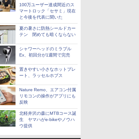
100万ユーザー達成間近のス
マートロック「セサミ」現在
と今後を代表に聞いた
夏の暑さに防熱シールドカー
テン 閉めても暗くならない
シャワーヘッドのミラブル
Ex、初回分が1週間で完売
置きやすい小さなホットプレ
ート、ラッセルホブス
Nature Remo、エアコン付属
リモコンの操作がアプリにも
反映
北軽井沢の森にMTBコース誕
生 ヤマハがe-bikeやノウハ
ウ提供