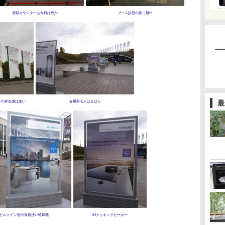
登録カウンターも今日は静か
ブース設営の真っ最中
最
ーの存在感は強い
会場前も人はまばら
ビルトイン型の食器洗い乾燥機
IHクッキングヒーター