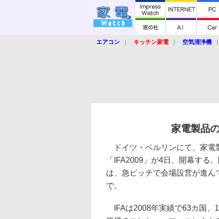
エアコン
キッチン家電
空気清浄機
炊飯器
ロボット掃除機
暖房器具
業界動向
【家電大賞2019】
【e-bi
家電製品の
ドイツ・ベルリンにて、家電
「IFA2009」が4日、開幕す
は、急ピッチで会場設営が進ん
で。
IFAは2008年実績で63カ国、