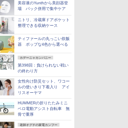
美容液のYunthから美顔器登
場 パック併用で集中ケア
ニトリ、冷蔵庫ドアポケット
整理できる収納ケース
ティファールの丸っこい炊飯
器 ポップな4色から選べる
カデーニャカンパニー
第398回：負けられない戦い
の終わり方
女性向け防災セット、ワコー
ルの使いきり下着入り アイ
リスオーヤマ
HUMMERの折りたたみミニ
ベロ電動アシスト自転車 無
骨で重厚
老師オグチの家電カンフー