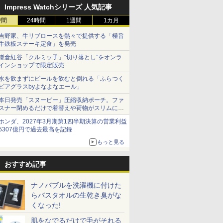
Impress Watchシリーズ 人気記事
時間
24時間
1週間
1カ月
吉野家、牛リブロースを熱々で提供する「極旨
牛鉄板ステーキ定食」を発売
鎌倉紅谷「クルミッ子」“切り落とし”をオンラ
インショップで限定販売
水を飲まずにビールを飲むと倒れる「ふらつく
ビアグラスbyよなよなエール」
本日発売「スヌーピー」圧縮収納ポーチ。ファ
スナー閉めるだけで着替えや荷物がスリムにま
とまる
ホンダ、2027年3月期第1四半期決算の営業利益
5307億円で過去最高を記録
もっと見る
おすすめ記事
ナノバブルを洗濯機に付けた
らバスタオルの生乾き臭がな
くなった!
肌をなでるだけで毛がそれる