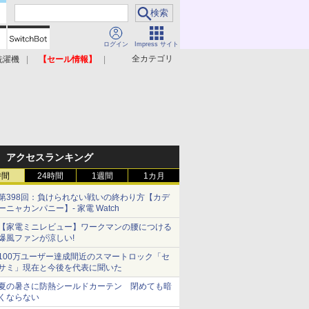
ログイン
Impress サイト
全カテゴリ
洗濯機
【セール情報】
照明器具
美容家電
アクセスランキング
時間
24時間
1週間
1カ月
第398回：負けられない戦いの終わり方【カデ
ーニャカンパニー】- 家電 Watch
【家電ミニレビュー】ワークマンの腰につける
爆風ファンが涼しい!
100万ユーザー達成間近のスマートロック「セ
サミ」現在と今後を代表に聞いた
夏の暑さに防熱シールドカーテン 閉めても暗
くならない