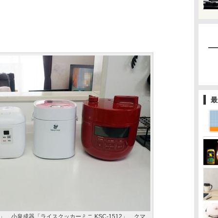
最
D01」、小泉成器「ライスクッカーミニ KSC-1512」、クマ