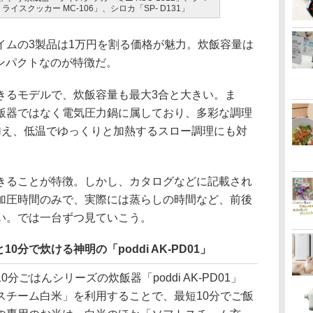
ライスクッカー MC-106」、シロカ「SP- D131」
ムの3製品は1万円を割る価格が魅力。炊飯容量は
コンパクトなのが特徴だ。
るモデルで、炊飯容量も最大3合と大きい。ま
飯器ではなく電気圧力鍋に属しており、多彩な調理
加え、低温でゆっくりと加熱するスロー調理にも対
ることが特徴。しかし、カタログなどに記載され
加圧時間のみで、実際には蒸らしの時間など、前後
い。では一台ずつ見ていこう。
分で炊ける神明の「poddi AK-PD01」
ごはんシリーズの炊飯器「poddi AK-PD01」
スチーム白米」を利用することで、最短10分でご飯