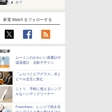
か？
家電 Watch をフォローする
新記事
ムーミンのかわいい体重計や
温湿度計 北欧デザイン
「ふらつくビアグラス」水と
ビール交互に飲む
ニトリ、手軽に使えるシンプ
ルなハンディクリーナー
Francfranc、レンジで焼き目
つくグリルと米も炊けるマル