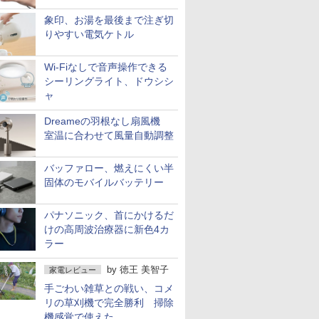
象印、お湯を最後まで注ぎ切
りやすい電気ケトル
Wi-Fiなしで音声操作できる
シーリングライト、ドウシシ
ャ
Dreameの羽根なし扇風機
室温に合わせて風量自動調整
バッファロー、燃えにくい半
固体のモバイルバッテリー
パナソニック、首にかけるだ
けの高周波治療器に新色4カ
ラー
by
徳王 美智子
家電レビュー
手ごわい雑草との戦い、コメ
リの草刈機で完全勝利 掃除
機感覚で使えた