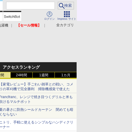
ログイン
Impress サイト
全カテゴリ
洗濯機
【セール情報】
照明器具
美容家電
アクセスランキング
時間
24時間
1週間
1カ月
【家電レビュー】手ごわい雑草との戦い、コメ
リの草刈機で完全勝利 掃除機感覚で使えた
Francfranc、レンジで焼き目つくグリルと米も
炊けるマルチポット
夏の暑さに防熱シールドカーテン 閉めても暗
くならない
ニトリ、手軽に使えるシンプルなハンディクリ
ーナー