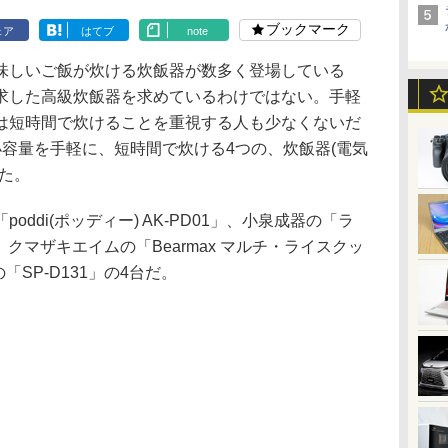
ブックマーク
ェア
はてブ
note
しいご飯が炊ける炊飯器が数多く登場している
求した高級炊飯器を求めているわけではない。手軽
は短時間で炊けることを重視する人も少なくないだ
容量を手軽に、短時間で炊ける4つの、炊飯器(電気
た。
ddi(ポッディー) AK-PD01」、小泉成器の「ラ
」、クマザキエイムの「Bearmax マルチ・ライスクッ
「SP-D131」の4台だ。