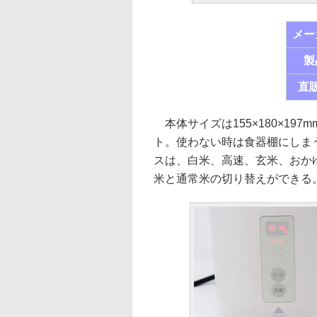
メー
製
直
本体サイズは155×180×197
ト。使わない時は食器棚にしまう
スは、白米、高速、玄米、おか
米と通常米の切り替えができる