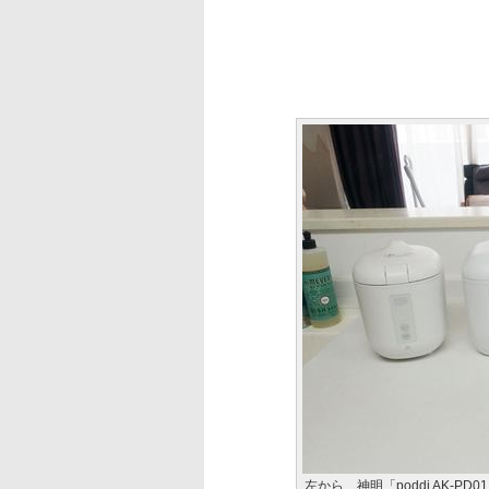
左から、神明「poddi AK-P