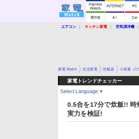
エアコン
キッチン家電
空気清浄機
炊飯器
ロボット掃除機
暖房器具
業界動向
【家電大賞2019】
【e-bi
家電 Watch
生活家電
炊飯器
小容量（3.
家電トレンドチェッカー
Select Language
▼
0.5合を17分で炊飯!
実力を検証!