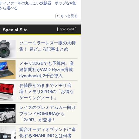
ティファールの丸っこい炊飯器 ポップな4色
から選べる
もっと見る
Special Site
ソニーミラーレス一眼の大特
集！ 見どころ記事まとめ
メモリ32GBでも予算内。産
経新聞社がAMD Ryzen搭載
dynabookを2千台導入
お値段そのままでメモリ倍
増！メモリ32GBの「お得な
ゲーミングノート」
レイズのプレミアムカー向け
ブランドHOMURAから
「2×9R」が登場！
総合オーディオブランドに進
化するSHANLINGとは何者