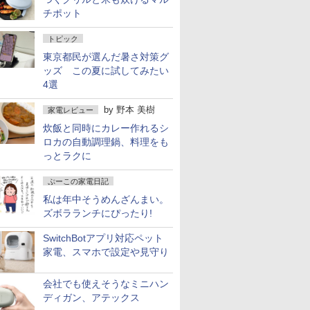
チポット
トピック
東京都民が選んだ暑さ対策グ
ッズ この夏に試してみたい
4選
by
野本 美樹
家電レビュー
炊飯と同時にカレー作れるシ
ロカの自動調理鍋、料理をも
っとラクに
ぷーこの家電日記
私は年中そうめんざんまい。
ズボラランチにぴったり!
SwitchBotアプリ対応ペット
家電、スマホで設定や見守り
会社でも使えそうなミニハン
ディガン、アテックス