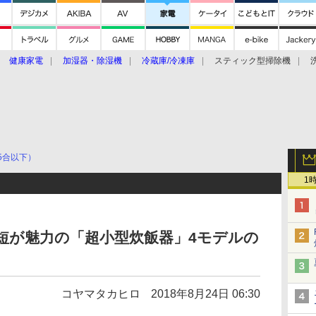
健康家電
加湿器・除湿機
冷蔵庫/冷凍庫
スティック型掃除機
扇風機
オーブン・電子レンジ
スマートハウス
掃除機
家事家電
ke大賞2019】
CES 2020
5合以下）
1
! 時短が魅力の「超小型炊飯器」4モデルの
コヤマタカヒロ
2018年8月24日 06:30