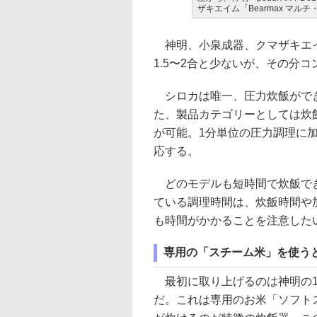
ザキエイム「Bearmax マルチ・
神明、小泉成器、クマザキエイ
1.5〜2合と少ないが、その分
シロカは唯一、圧力炊飯ができ
た、製品カテゴリーとしては炊
が可能。1分単位の圧力調理に
応する。
どのモデルも短時間で炊飯でき
ている調理時間は、炊飯時間や
も時間がかかることを注意した
専用の「スチーム米」を使うと10
最初に取り上げるのは神明の10分
だ。これは専用のお米「ソフト