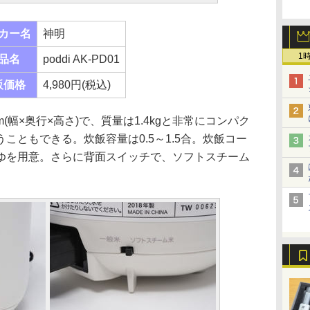
カー名
神明
1
品名
poddi AK-PD01
販価格
4,980円(税込)
mm(幅×奥行×高さ)で、質量は1.4kgと非常にコンパク
こともできる。炊飯容量は0.5～1.5合。炊飯コー
ゆを用意。さらに背面スイッチで、ソフトスチーム
。