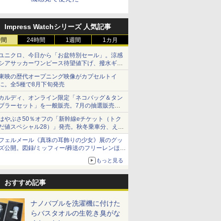
Impress Watchシリーズ 人気記事
時間
24時間
1週間
1カ月
ユニクロ、今日から「お盆特別セール」。涼感
シアサッカーワンピース待望値下げ、撥水ギア
ショーツは1990円に
東映の歴代オープニング映像がカプセルトイ
に。全5種で8月下旬発売
カルディ、オンライン限定「ネコバッグ＆タン
ブラーセット」を一般販売。7月の抽選販売の
当選無効分
はやぶさ50％オフの「新幹線eチケット（トク
だ値スペシャル28）」発売。秋冬乗車分、えき
ねっと限定
フェルメール《真珠の耳飾りの少女》展のグッ
ズ公開。図録/ミッフィー/葬送のフリーレンほ
か、注目ブランドコラボが実現
もっと見る
おすすめ記事
ナノバブルを洗濯機に付けた
らバスタオルの生乾き臭がな