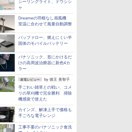
シーリングライト、ドウシシ
ャ
Dreameの羽根なし扇風機
室温に合わせて風量自動調整
バッファロー、燃えにくい半
固体のモバイルバッテリー
パナソニック、首にかけるだ
けの高周波治療器に新色4カ
ラー
by
徳王 美智子
家電レビュー
手ごわい雑草との戦い、コメ
リの草刈機で完全勝利 掃除
機感覚で使えた
カインズ、解凍上手で価格も
手ごろな電子レンジ
工事不要のパナソニック食洗