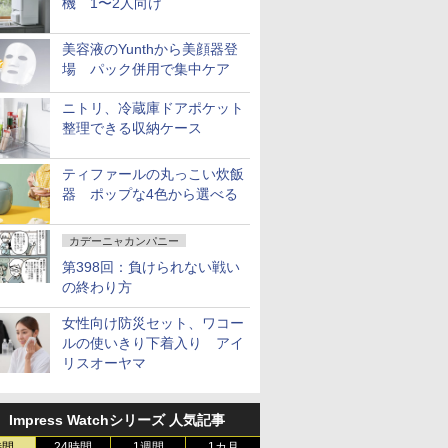
機 1〜2人向け
美容液のYunthから美顔器登
場 パック併用で集中ケア
ニトリ、冷蔵庫ドアポケット
整理できる収納ケース
ティファールの丸っこい炊飯
器 ポップな4色から選べる
カデーニャカンパニー
第398回：負けられない戦い
の終わり方
女性向け防災セット、ワコー
ルの使いきり下着入り アイ
リスオーヤマ
Impress Watchシリーズ 人気記事
時間
24時間
1週間
1カ月