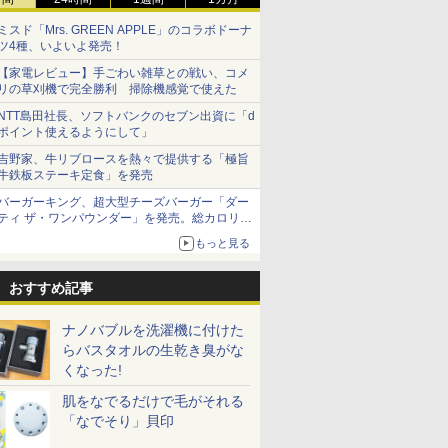
ミスド「Mrs. GREEN APPLE」のコラボドーナ
ツ4種、いよいよ発売！
【家電レビュー】手ごわい雑草との戦い、コメ
リの草刈機で完全勝利 掃除機感覚で使えた
NTT島田社長、ソフトバンクのセブン出資に「d
ポイント使えるようにして」
吉野家、牛リブロースを熱々で提供する「極旨
牛鉄板ステーキ定食」を発売
バーガーキング、超大型チーズバーガー「ダー
ティ ザ・ワンパウンダー」を発売。総カロリー
約1656kcal、総重量約527g！
もっと見る
おすすめ記事
ナノバブルを洗濯機に付けた
らバスタオルの生乾き臭がな
くなった!
肌をなでるだけで毛がそれる
「なでそり」貝印