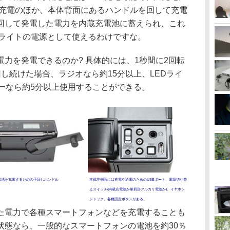
B充電のほか、本体背面にあるハンドルを回して充電
回して発電した電力を内蔵充電池に蓄えられ、これ
EDライトの電源として使えるわけですな。
力を発電できるのか? 具体的には、1秒間に2回転
し続けた場合、ラジオなら約15分以上、LEDライ
ーなら約5分以上使用することができる。
電池を充電するための手回しハンドル
本体左側面には充電や給電のためのUSBポート、電源切り替
えスイッチ(内蔵充電池か単四形アルカリ電池か)、イヤホン
ジャック、各種設定ボタンがある。
電力で各種スマートフォンなどを充電することも
状態なら、一般的なスマートフォンの電池を約30％