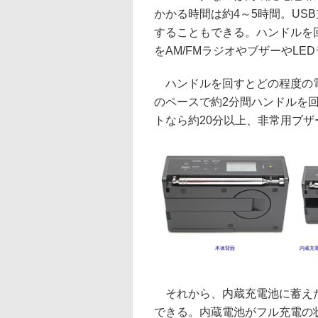
かかる時間は約4～5時間。US
することもできる。ハンドルを
をAM/FMラジオやブザーやL
ハンドルを回すとどの程度の電
のペースで約2分間ハンドルを回
トなら約20分以上、非常用ブザ
本体背面
内蔵充
それから、内蔵充電池に蓄えた
できる。内蔵電池がフル充電の