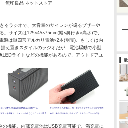
無印良品 ネットストア
信できるラジオで、大音量のサイレンが鳴るブザーや
。サイズは125×45×75mm(幅×奥行き×高さ)で、
。電源は単四形アルカリ電池×2本(別売)、もしくは内
だ。据え置きスタイルのラジオだが、電池駆動で小型
色LEDライトなどの機能があるので、アウトドアユ
最
。
Tボタンを押すと0.1Wの白色LEDが点灯する。
手に持つとこんな感じ。ポータブルラジオとしてはやや大き
ZERボタンを押すと、サイレンのようなサウンドが大音
めではあるが持ち歩けるサイズ。ストラップホール付き
る
の機能。内蔵充電池はUSB充電可能で、満充電に