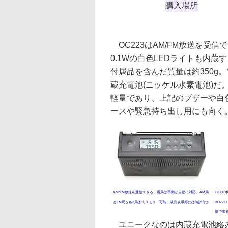
購入場所
OC223はAM/FM放送を受
0.1Wの白色LEDライトも内蔵する
付属品を含んだ質量は約350g
蔵充電池(ニッケル水素電池)
軽量であり、上記のブザーや白
ースや緊急持ち出し用にも向く
AM/FM放送を受信できる。選局は手動と自動に対応。AM局
LIGH
とFM局を各3局までメモリー可能。液晶表示部には時計付き
BUZ
量で鳴
ユニークなのは内蔵充電池絡み