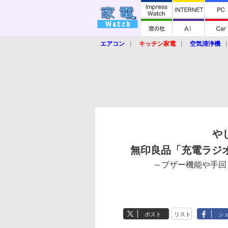
エアコン
キッチン家電
空気清浄機
炊飯器
ロボット掃除機
暖房器具
業界動向
【家電大賞2019】
【e-bi
や
無印良品「充電ラジオ(
～ブザー機能や手回
ポスト
リスト
シ