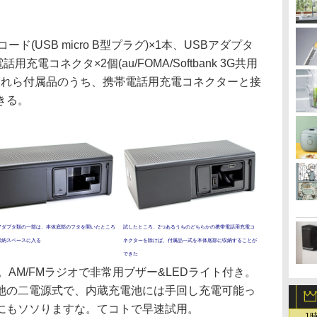
(USB micro B型プラグ)×1本、USBアダプタ
用充電コネクタ×2個(au/FOMA/Softbank 3G共用
る。これら付属品のうち、携帯電話用充電コネクターと接
きる。
アダプタ類の一部は、本体底部のフタを開いたところ
試したところ、2つあるうちのどちらかの携帯電話用充電コ
収納スペースに入る
ネクターを除けば、付属品一式を本体底部に収納することが
できた
。AM/FMラジオで非常用ブザー&LEDライト付き。
池の二電源式で、内蔵充電池には手回し充電可能っ
にもソソりますな。てコトで早速試用。
1