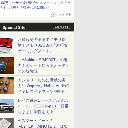
100万ユーザー達成間近のスマートロック「セ
サミ」現在と今後を代表に聞いた
もっと見る
Special Site
お値段そのままでメモリ倍
増！メモリ32GBの「お得な
ゲーミングノート」
「A&ultima SP4000T」の魅
力！ポケットに入るオーディ
オの醍醐味
エントリーなのに脅威の実
力!「Osprey」Noble Audioワ
イヤレスイヤフォン4機種を
一気に聴く
レイズ鍛造1ピースアルミホ
イール「CE28 N-plus」軽量
なままに剛性を向上
AIスマートノートの
iFLYTEK「AINOTE 2」はな