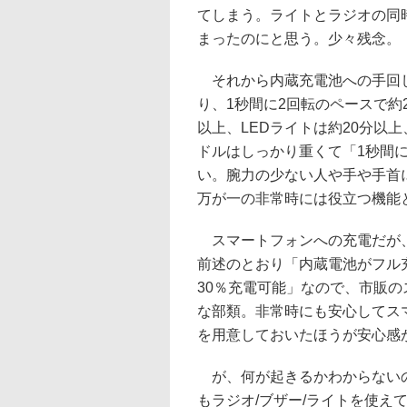
てしまう。ライトとラジオの同時
まったのにと思う。少々残念。
それから内蔵充電池への手回し
り、1秒間に2回転のペースで約
以上、LEDライトは約20分以
ドルはしっかり重くて「1秒間
い。腕力の少ない人や手や手首
万が一の非常時には役立つ機能
スマートフォンへの充電だが、
前述のとおり「内蔵電池がフル
30％充電可能」なので、市販
な部類。非常時にも安心してス
を用意しておいたほうが安心感
が、何が起きるかわからないの
もラジオ/ブザー/ライトを使え