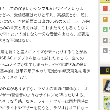
としての佇まいがシンプル&カワイイという印
けどネ。受信感度はわりと平凡。高感度とか、逆に
にない。本体前面には出力0.5Wのスピーカーが内
ための音質と考えれば、これまた良くも悪くもなく
んで聞くという感じなら十分な音量を出せる。必要最
大きな不満はない。
放送を聴くと盛大にノイズが乗ったりすることがあ
SB ACアダプタを使って試したところ、全ての
なからぬノイズが出てしまった。やや電波状況の良い
、基本的には単四形アルカリ電池か内蔵充電池を電源
うがよさそうだ。
心感がありますな。ラジオの電源に関係なく、ボ
ブザー(警告音のようなサイレン)が鳴ったりする。
れそうな予感。なお、ライトとブザーは両方同時に
中にライトやブザーを使うと、ラジオはオフになっ