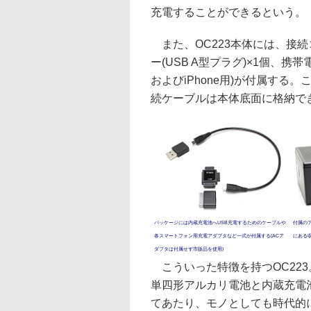
充電することができるという。
また、OC223本体には、接続コード
ー(USB A型プラグ)×1個、携帯電話
およびiPhone用)が付属す
続ケーブルは本体底面に格納で
パッケージには内蔵充電池へUSB充電するためのケーブルや
付属の
各スマートフォン用充電アダプタなど一式が付属する(ACア
にある
ダプタは付属せず市販品を使用)
こういった特徴を持つOC223
単四形アルカリ電池と内蔵充電
てあたり、モノとしても時代的