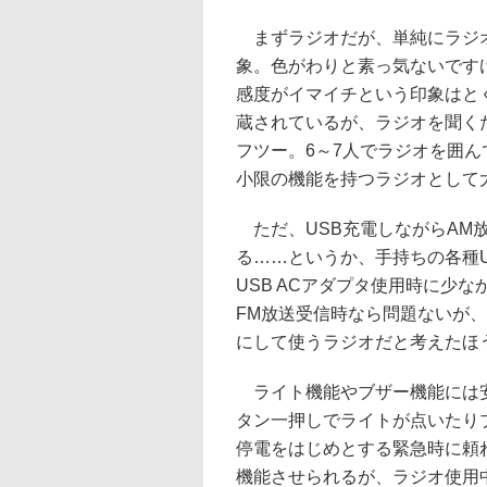
まずラジオだが、単純にラジオ
象。色がわりと素っ気ないです
感度がイマイチという印象はとく
蔵されているが、ラジオを聞く
フツー。6～7人でラジオを囲
小限の機能を持つラジオとして
ただ、USB充電しながらAM
る……というか、手持ちの各種U
USB ACアダプタ使用時に少
FM放送受信時なら問題ないが
にして使うラジオだと考えたほ
ライト機能やブザー機能には安
タン一押しでライトが点いたり
停電をはじめとする緊急時に頼
機能させられるが、ラジオ使用