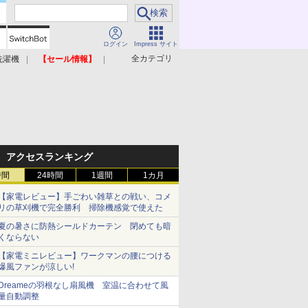
ログイン
Impress サイト
全カテゴリ
洗濯機
【セール情報】
照明器具
美容家電
アクセスランキング
時間
24時間
1週間
1カ月
【家電レビュー】手ごわい雑草との戦い、コメ
リの草刈機で完全勝利 掃除機感覚で使えた
夏の暑さに防熱シールドカーテン 閉めても暗
くならない
【家電ミニレビュー】ワークマンの腰につける
爆風ファンが涼しい!
Dreameの羽根なし扇風機 室温に合わせて風
量自動調整