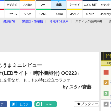
健康家電
加湿器・除湿機
冷蔵庫/冷凍庫
スティック型掃除機
扇風機
オーブン・電子レンジ
スマートハウス
掃除機
家事家電
ke大賞2019】
CES 2020
1
じうまミニレビュー
LEDライト・時計機能付) OC223」
し充電など、もしもの時に役立つラジオ
by スタパ齋藤
ブックマーク
ェア
はてブ
note