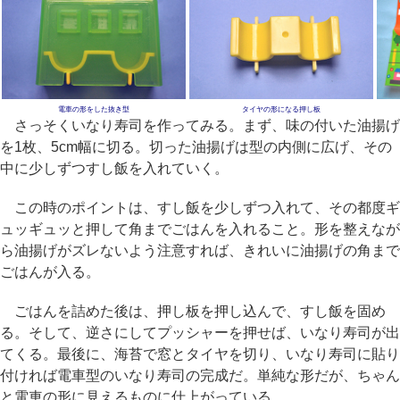
電車の形をした抜き型
タイヤの形になる押し板
さっそくいなり寿司を作ってみる。まず、味の付いた油揚げ
を1枚、5cm幅に切る。切った油揚げは型の内側に広げ、その
中に少しずつすし飯を入れていく。
この時のポイントは、すし飯を少しずつ入れて、その都度ギ
ュッギュッと押して角までごはんを入れること。形を整えなが
ら油揚げがズレないよう注意すれば、きれいに油揚げの角まで
ごはんが入る。
ごはんを詰めた後は、押し板を押し込んで、すし飯を固め
る。そして、逆さにしてプッシャーを押せば、いなり寿司が出
てくる。最後に、海苔で窓とタイヤを切り、いなり寿司に貼り
付ければ電車型のいなり寿司の完成だ。単純な形だが、ちゃん
と電車の形に見えるものに仕上がっている。