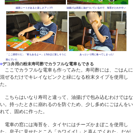
線路シートがあると楽しさアップ!!
油揚げは表面に油がついているので、海苔がとれやすい
「ここ踏切りだ」「駅もあるよー」と5分ほど楽しそうに
あっという間に食べてしまった!
遊んでいた
■
デコ弁用の粉末寿司酢でカラフルな電車もできる
ここでカラフルな電車も作ってみた。寿司酢には、ごはんに
混ぜるだけでキレイなピンクと緑になる粉末タイプを使用し
た。
こちらはいなり寿司と違って、油揚げで包み込むわけではな
い。持ったときに崩れるのを防ぐため、少し多めにごはんをい
れて、固めに作った。
電車の窓には海苔を、タイヤにはチーズかまぼこを使用し
た。息子に見せたところ「カワイイ! 」と喜んでくれた。だが