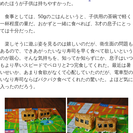
度
めたほうが子供は持ちやすかった。
食事としては、50gのごはんというと、子供用の茶碗で軽く
一杯程度の量だ。おかずと一緒に食べれば、3才の息子にとっ
ては十分だった。
楽しそうに遊ぶ姿を見るのは嬉しいのだが、衛生面の問題も
あるので、できあがったいなり寿司を早く食べて欲しいという
のが親心。そんな気持ちを、知ってか知らずにか、息子はいつ
もより早いスピードでペロリと2つ完食してくれた。最近は暑
いせいか、あまり食欲がなくて心配していたのだが、電車型の
いなり寿司ならばパクパク食べてくれたの驚いた。よほど気に
入ったのだろう。