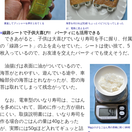
裏返してプッシャーを押すと出てくる
海苔を付ければ完成! ちょっとイビツになってしまった
が、電車に見えるぞ!!
■
線路シートで子供大喜び!! パーティにも活用できる
できあがると、子供は大喜びでいなり寿司を手に握り、付属
の「線路シート」の上を走らせていた。シートは使い捨て。5
枚入っているので、お友達を交えたパーティでも使えそうだ。
油揚げは表面に油がついているので、
海苔がとれやすい。遊んでいる途中、車
輪部分の海苔はとれなかったが、窓の海
苔は取れてしまって残念がっていた。
なお、電車型のいなり寿司は、ごはん
を多めにいれて、固めに作った方が崩れ
にくい。取扱説明書には、いなり寿司を
作る場合のごはんの量は40gとあった
が、実際には50gほど入れてギュッと詰
50gは小さなごはん用の茶碗に軽く1杯程