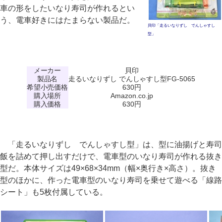
車の形をしたいなり寿司が作れるとい
う、電車好きにはたまらない製品だ。
貝印「走るいなりずし でんしゃすし
型」
メーカー
貝印
製品名
走るいなりずし でんしゃすし型FG-5065
希望小売価格
630円
購入場所
Amazon.co.jp
購入価格
630円
「走るいなりずし でんしゃすし型」は、型に油揚げと寿司
飯を詰めて押し出すだけで、電車型のいなり寿司が作れる抜き
型だ。本体サイズは49×68×34mm（幅×奥行き×高さ）。抜き
型のほかに、作った電車型のいなり寿司を乗せて遊べる「線路
シート」も5枚付属している。