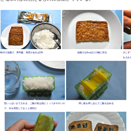
味付け油揚げ、寿司飯、海苔があればOK
油揚げは5cmほどの幅に切る
少しず
を入れ
型いっぱいまで入れる。ご飯の粒は指にくっつきやすいの
押し板を押し込んでご飯を詰める
で、水を用意しておくと便利だ