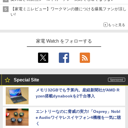
【家電ミニレビュー】ワークマンの腰につける爆風ファンが涼し
い!
もっと見る
家電 Watch をフォローする
Special Site
メモリ32GBでも予算内。産経新聞社がAMD R
yzen搭載dynabookを2千台導入
エントリーなのに脅威の実力!「Osprey」Nobl
e Audioワイヤレスイヤフォン4機種を一気に聴
く