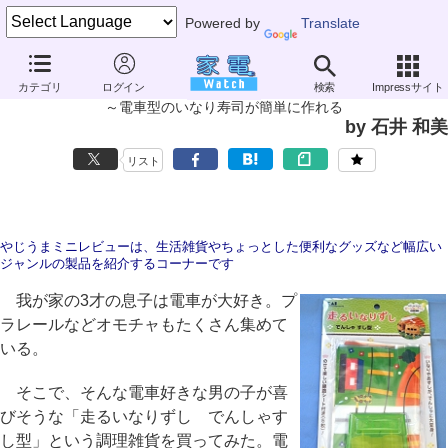
Powered by
Translate
やじうまミニレビュー
カテゴリ
ログイン
検索
Impressサイト
貝印「走るいなりずし でんしゃすし型」
～電車型のいなり寿司が簡単に作れる
by 石井 和美
リスト
やじうまミニレビューは、生活雑貨やちょっとした便利なグッズなど幅広い
ジャンルの製品を紹介するコーナーです
我が家の3才の息子は電車が大好き。プ
ラレールなどオモチャもたくさん集めて
いる。
そこで、そんな電車好きな男の子が喜
びそうな「走るいなりずし でんしゃす
し型」という調理雑貨を買ってみた。電