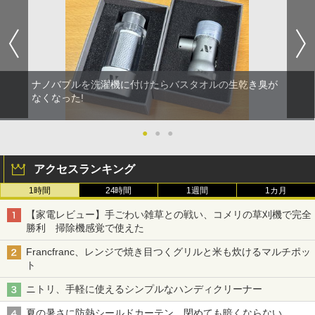
ナノバブルを洗濯機に付けたらバスタオルの生乾き臭が
なくなった!
●
●
●
アクセスランキング
1時間
24時間
1週間
1カ月
【家電レビュー】手ごわい雑草との戦い、コメリの草刈機で完全
勝利 掃除機感覚で使えた
Francfranc、レンジで焼き目つくグリルと米も炊けるマルチポッ
ト
ニトリ、手軽に使えるシンプルなハンディクリーナー
夏の暑さに防熱シールドカーテン 閉めても暗くならない