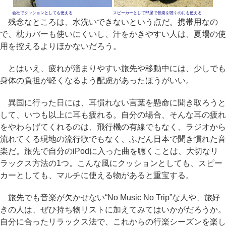
会社でクッションとしても使える
スピーカーとして部屋で音楽を聴くのにも使える
残念なところは、水洗いできないという点だ。携帯用なの
で、枕カバーも使いにくいし、汗をかきやすい人は、夏場の使
用を控えるよりほかないだろう。
とはいえ、疲れが溜まりやすい旅先や移動中には、少しでも
身体の負担が軽くなるよう配慮があったほうがいい。
異国に行った日には、耳慣れない言葉を懸命に聞き取ろうと
して、いつも以上に耳も疲れる。自分の場合、そんな耳の疲れ
をやわらげてくれるのは、飛行機の有線でもなく、ラジオから
流れてくる現地の流行歌でもなく、ふだん日本で聞き慣れた音
楽だ。旅先で自分のiPodに入った曲を聴くことは、大切なリ
ラックス方法の1つ。こんな風にクッションとしても、スピー
カーとしても、マルチに使える物があると重宝する。
旅先でも音楽が欠かせない“No Music No Trip”な人や、旅好
きの人は、ぜひ持ち物リストに加えてみてはいかがだろうか。
自分に合ったリラックス法で、これからの行楽シーズンを楽し