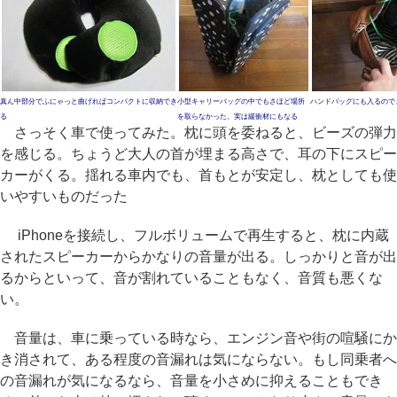
真ん中部分でふにゃっと曲げればコンパクトに収納でき
小型キャリーバッグの中でもさほど場所
ハンドバッグにも入るので
る
を取らなかった。実は緩衝材にもなる
さっそく車で使ってみた。枕に頭を委ねると、ビーズの弾力
を感じる。ちょうど大人の首が埋まる高さで、耳の下にスピー
カーがくる。揺れる車内でも、首もとが安定し、枕としても使
いやすいものだった
iPhoneを接続し、フルボリュームで再生すると、枕に内蔵
されたスピーカーからかなりの音量が出る。しっかりと音が出
るからといって、音が割れていることもなく、音質も悪くな
い。
音量は、車に乗っている時なら、エンジン音や街の喧騒にか
き消されて、ある程度の音漏れは気にならない。もし同乗者へ
の音漏れが気になるなら、音量を小さめに抑えることもでき