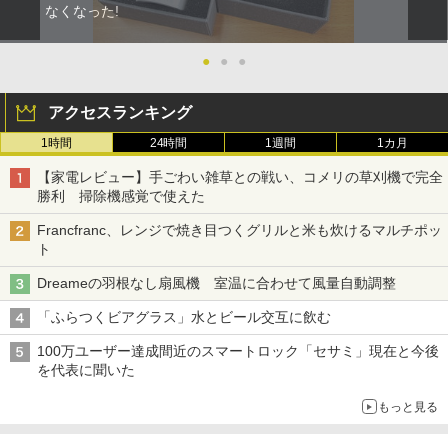
なくなった!
●
●
●
アクセスランキング
1時間
24時間
1週間
1カ月
【家電レビュー】手ごわい雑草との戦い、コメリの草刈機で完全
勝利 掃除機感覚で使えた
Francfranc、レンジで焼き目つくグリルと米も炊けるマルチポッ
ト
Dreameの羽根なし扇風機 室温に合わせて風量自動調整
「ふらつくビアグラス」水とビール交互に飲む
100万ユーザー達成間近のスマートロック「セサミ」現在と今後
を代表に聞いた
もっと見る