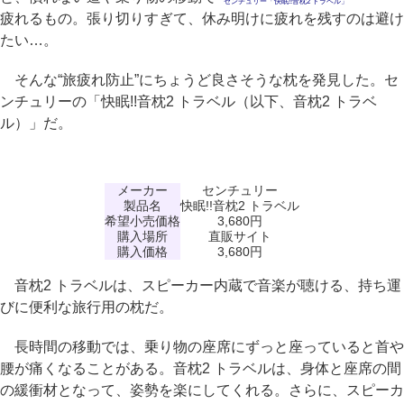
センチュリー「快眠!!音枕2 トラベル」
疲れるもの。張り切りすぎて、休み明けに疲れを残すのは避け
たい…。
そんな“旅疲れ防止”にちょうど良さそうな枕を発見した。セ
ンチュリーの「快眠!!音枕2 トラベル（以下、音枕2 トラベ
ル）」だ。
メーカー
センチュリー
製品名
快眠!!音枕2 トラベル
希望小売価格
3,680円
購入場所
直販サイト
購入価格
3,680円
音枕2 トラベルは、スピーカー内蔵で音楽が聴ける、持ち運
びに便利な旅行用の枕だ。
長時間の移動では、乗り物の座席にずっと座っていると首や
腰が痛くなることがある。音枕2 トラベルは、身体と座席の間
の緩衝材となって、姿勢を楽にしてくれる。さらに、スピーカ