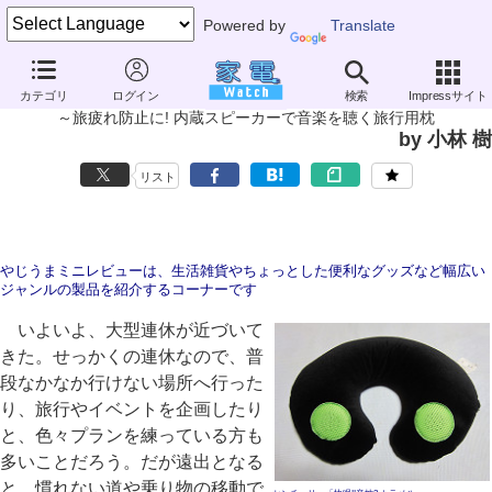
Powered by
Translate
やじうまミニレビュー
カテゴリ
ログイン
検索
Impressサイト
センチュリー「快眠!!音枕2 トラベル」
～旅疲れ防止に! 内蔵スピーカーで音楽を聴く旅行用枕
by 小林 樹
リスト
やじうまミニレビューは、生活雑貨やちょっとした便利なグッズなど幅広い
ジャンルの製品を紹介するコーナーです
いよいよ、大型連休が近づいて
きた。せっかくの連休なので、普
段なかなか行けない場所へ行った
り、旅行やイベントを企画したり
と、色々プランを練っている方も
多いことだろう。だが遠出となる
と、慣れない道や乗り物の移動で