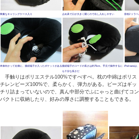
簡素なキャリングケース入り
止め具で口が大きく開くので出し入れしやすい
音枕2 トラ
本体向かって右側に、接続端子が入ったポケットがある
接続端子のコードの長さは約75cm。手元で操作するに
iPod na
も十分な長さだ
手触りはポリエステル100%ですべすべ。枕の中綿はポリス
チレンビーズ100%で、柔らかく、弾力がある。ビーズはギッ
チリ詰まっていないので、真ん中部分でふにゃっと曲げてコン
パクトに収納したり、好みの厚さに調整することもできる。