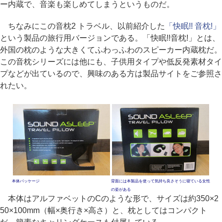
ー内蔵で、音楽も楽しめてしまうというものだ。
ちなみにこの音枕2 トラベル、以前紹介した
「快眠!! 音枕!」
という製品の旅行用バージョンである。「快眠!!音枕!」とは、
外国の枕のような大きくてふわっふわのスピーカー内蔵枕だ。
この音枕シリーズには他にも、子供用タイプや低反発素材タイ
プなどが出ているので、興味のある方は製品サイトをご参照さ
れたい。
本体パッケージ
背面には本製品を使って気持ち良さそうに寝ている女性
の姿がある
本体はアルファベットのCのような形で、サイズは約350×2
50×100mm（幅×奥行き×高さ）と、枕としてはコンパクト