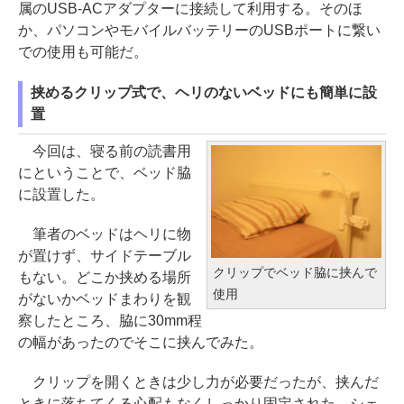
属のUSB-ACアダプターに接続して利用する。そのほ
か、パソコンやモバイルバッテリーのUSBポートに繋い
での使用も可能だ。
挟めるクリップ式で、ヘリのないベッドにも簡単に設
置
今回は、寝る前の読書用
にということで、ベッド脇
に設置した。
筆者のベッドはヘリに物
が置けず、サイドテーブル
クリップでベッド脇に挟んで
もない。どこか挟める場所
使用
がないかベッドまわりを観
察したところ、脇に30mm程
の幅があったのでそこに挟んでみた。
クリップを開くときは少し力が必要だったが、挟んだ
ときに落ちてくる心配もなくしっかり固定された。シェ