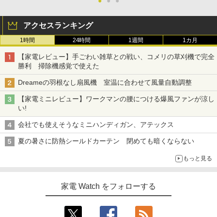
●
●
●
アクセスランキング
1時間
24時間
1週間
1カ月
【家電レビュー】手ごわい雑草との戦い、コメリの草刈機で完全
勝利 掃除機感覚で使えた
Dreameの羽根なし扇風機 室温に合わせて風量自動調整
【家電ミニレビュー】ワークマンの腰につける爆風ファンが涼し
い!
会社でも使えそうなミニハンディガン、アテックス
夏の暑さに防熱シールドカーテン 閉めても暗くならない
もっと見る
家電 Watch をフォローする