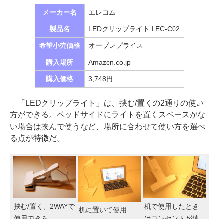
メーカー名
エレコム
製品名
LEDクリップライト LEC-C02
希望小売価格
オープンプライス
購入場所
Amazon.co.jp
購入価格
3,748円
「LEDクリップライト」は、挟む/置くの2通りの使い
方ができる。ベッドサイドにライトを置くスペースがな
い場合は挟んで使うなど、場所に合わせて使い方を選べ
る点が特徴だ。
挟む/置く、2WAYで
机で使用したとき
机に置いて使用
使用できる
はコンセントが遠