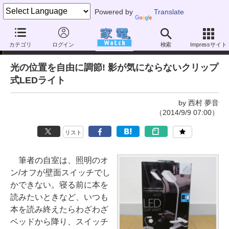
Powered by
Translate
家電製品ミニレビュー
カテゴリ
ログイン
検索
Impressサイト
光の位置を自由に調節! 影が気にならないクリップ
式LEDライト
by 西村 夢音
（2014/9/9 07:00）
リスト
筆者の自室は、照明のオ
ン/オフが壁面スイッチでし
かできない。寝る前に本を
読みたいときなど、いつも
本を読み終えたらわざわざ
ベッドから降り、スイッチ