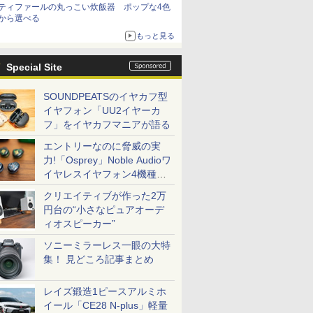
ティファールの丸っこい炊飯器 ポップな4色
から選べる
もっと見る
Special Site
SOUNDPEATSのイヤカフ型
イヤフォン「UU2イヤーカ
フ」をイヤカフマニアが語る
エントリーなのに脅威の実
力!「Osprey」Noble Audioワ
イヤレスイヤフォン4機種を
一気に聴く
クリエイティブが作った2万
円台の“小さなピュアオーデ
ィオスピーカー”
ソニーミラーレス一眼の大特
集！ 見どころ記事まとめ
レイズ鍛造1ピースアルミホ
イール「CE28 N-plus」軽量