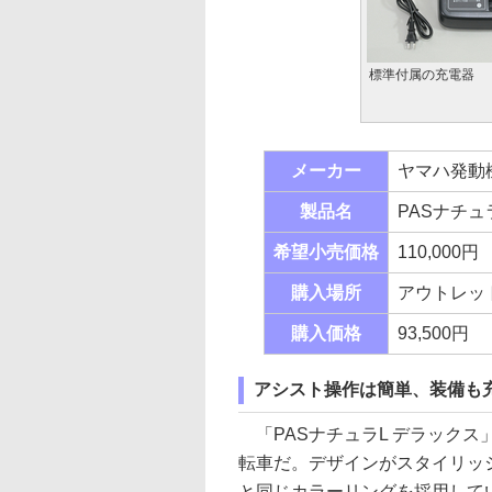
標準付属の充電器
メーカー
ヤマハ発動
製品名
PASナチュ
希望小売価格
110,000円
購入場所
アウトレッ
購入価格
93,500円
アシスト操作は簡単、装備も
「PASナチュラL デラック
転車だ。デザインがスタイリッ
と同じカラーリングを採用して