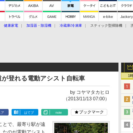
健康家電
加湿器・除湿機
冷蔵庫/冷凍庫
スティック型掃除機
扇風機
オーブン・電子レンジ
スマートハウス
掃除機
家事家電
ke大賞2019】
CES 2020
1
道が登れる電動アシスト自転車
by コヤマタカヒロ
（2013/11/13 07:00）
ブックマーク
ェア
はてブ
note
ことで、最寄り駅が遠
したのが電動アシスト