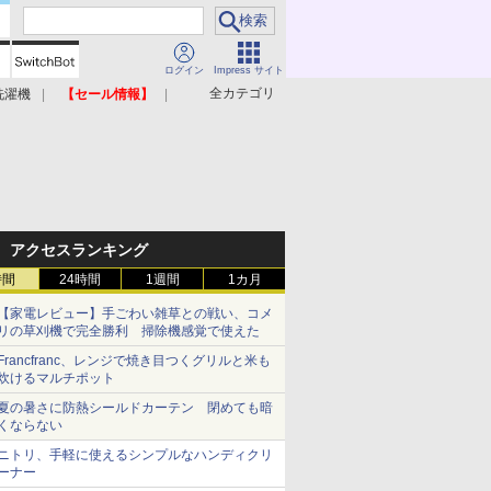
ログイン
Impress サイト
全カテゴリ
洗濯機
【セール情報】
照明器具
美容家電
アクセスランキング
時間
24時間
1週間
1カ月
【家電レビュー】手ごわい雑草との戦い、コメ
リの草刈機で完全勝利 掃除機感覚で使えた
Francfranc、レンジで焼き目つくグリルと米も
炊けるマルチポット
夏の暑さに防熱シールドカーテン 閉めても暗
くならない
ニトリ、手軽に使えるシンプルなハンディクリ
ーナー