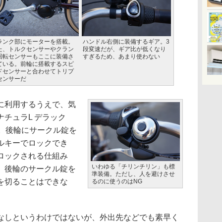
ランク部にモーターを搭載。
ハンドル右側に装備するギア。3
た、トルクセンサーやクラン
段変速だが、ギア比が低くなり
回転センサーもここに装備さ
すぎるため、あまり使わない
ている。前輪に搭載するスピ
ドセンサーと合わせてトリプ
センサーだ
に利用するうえで、気
ナチュラL デラック
応。後輪にサークル錠を
ルキーでロックでき
ロックされる仕組み
いわゆる「チリンチリン」も標
、後輪のサークル錠を
準装備。ただし、人を避けさせ
を切ることはできな
るのに使うのはNG
しというわけではないが、外出先などでも素早く