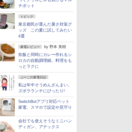
チポット
トピック
東京都民が選んだ暑さ対策グ
ッズ この夏に試してみたい
4選
by
野本 美樹
家電レビュー
炊飯と同時にカレー作れるシ
ロカの自動調理鍋、料理をも
っとラクに
ぷーこの家電日記
私は年中そうめんざんまい。
ズボラランチにぴったり!
SwitchBotアプリ対応ペット
家電、スマホで設定や見守り
会社でも使えそうなミニハン
ディガン、アテックス