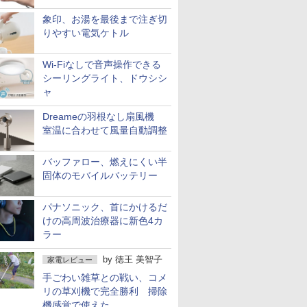
象印、お湯を最後まで注ぎ切
りやすい電気ケトル
Wi-Fiなしで音声操作できる
シーリングライト、ドウシシ
ャ
Dreameの羽根なし扇風機
室温に合わせて風量自動調整
バッファロー、燃えにくい半
固体のモバイルバッテリー
パナソニック、首にかけるだ
けの高周波治療器に新色4カ
ラー
by
徳王 美智子
家電レビュー
手ごわい雑草との戦い、コメ
リの草刈機で完全勝利 掃除
機感覚で使えた