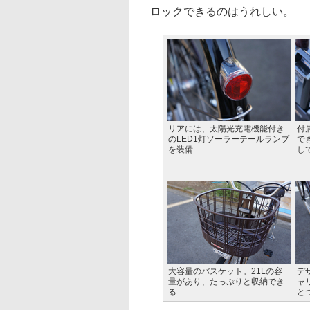
ロックできるのはうれしい。
リアには、太陽光充電機能付き
付
のLED1灯ソーラーテールランプ
で
を装備
し
大容量のバスケット。21Lの容
デ
量があり、たっぷりと収納でき
ャ
る
と