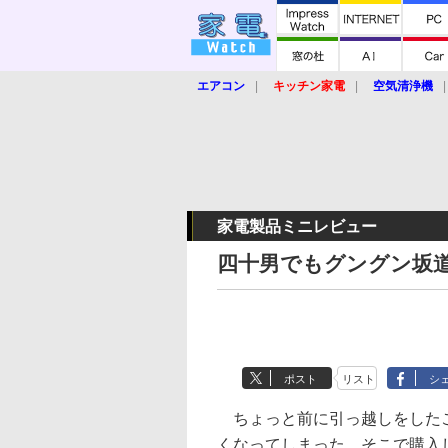
エアコン
キッチン家電
空気清浄機
炊飯器
ロボット掃除機
暖房器具
業界動向
【家電大賞2019】
【e-bi
家電製品ミニレビュー
四十男でもグングン坂
ポスト
リスト
シ
ちょっと前に引っ越しをした
くなってしまった。そこで購入