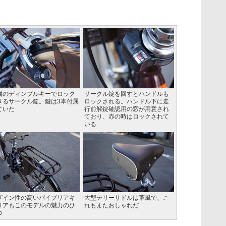
属のディンプルキーでロック
サークル錠を回すとハンドルも
きるサークル錠。鍵は3本付属
ロックされる。ハンドル下に走
ていた
行前解錠確認用の窓が用意され
ており、赤の時はロックされて
いる
ザイン性の高いパイプリアキ
大型テリーサドルは革風で、こ
リアもこのモデルの魅力のひ
れもまたおしゃれだ
つ