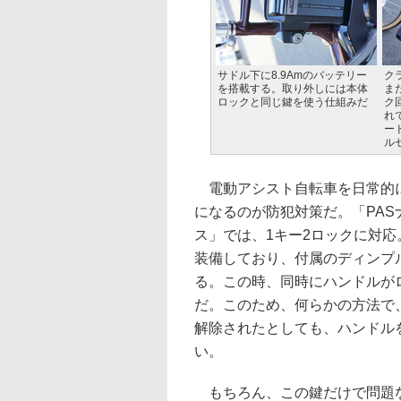
サドル下に8.9Amのバッテリー
ク
を搭載する。取り外しには本体
ま
ロックと同じ鍵を使う仕組みだ
ク
れ
ー
ル
電動アシスト自転車を日常的
になるのが防犯対策だ。「PAS
ス」では、1キー2ロックに対
装備しており、付属のディンプ
る。この時、同時にハンドルが
だ。このため、何らかの方法で
解除されたとしても、ハンドル
い。
もちろん、この鍵だけで問題な