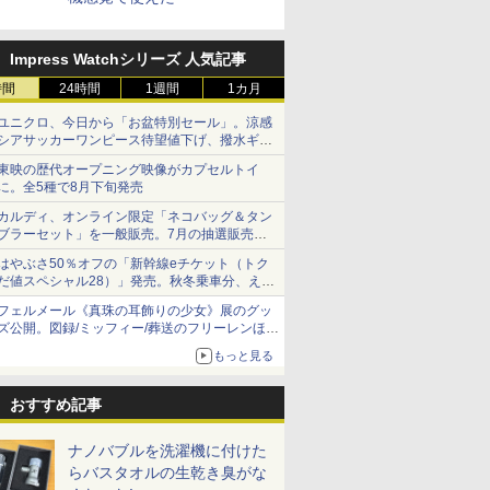
Impress Watchシリーズ 人気記事
時間
24時間
1週間
1カ月
ユニクロ、今日から「お盆特別セール」。涼感
シアサッカーワンピース待望値下げ、撥水ギア
ショーツは1990円に
東映の歴代オープニング映像がカプセルトイ
に。全5種で8月下旬発売
カルディ、オンライン限定「ネコバッグ＆タン
ブラーセット」を一般販売。7月の抽選販売の
当選無効分
はやぶさ50％オフの「新幹線eチケット（トク
だ値スペシャル28）」発売。秋冬乗車分、えき
ねっと限定
フェルメール《真珠の耳飾りの少女》展のグッ
ズ公開。図録/ミッフィー/葬送のフリーレンほ
か、注目ブランドコラボが実現
もっと見る
おすすめ記事
ナノバブルを洗濯機に付けた
らバスタオルの生乾き臭がな