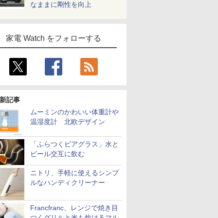
なままに剛性を向上
家電 Watch をフォローする
新記事
ムーミンのかわいい体重計や
温湿度計 北欧デザイン
「ふらつくビアグラス」水と
ビール交互に飲む
ニトリ、手軽に使えるシンプ
ルなハンディクリーナー
Francfranc、レンジで焼き目
つくグリルと米も炊けるマル