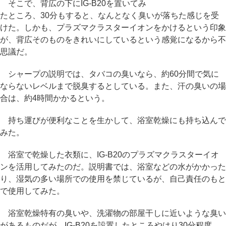
そこで、背広の下にIG-B20を置いてみ
たところ、30分もすると、なんとなく臭いが落ちた感じを受
けた。しかも、プラズマクラスターイオンをかけるという印象
が、背広そのものをきれいにしているという感覚になるから不
思議だ。
シャープの説明では、タバコの臭いなら、約60分間で気に
ならないレベルまで脱臭するとしている。また、汗の臭いの場
合は、約4時間かかるという。
持ち運びが便利なことを生かして、浴室乾燥にも持ち込んで
みた。
浴室で乾燥した衣類に、IG-B20のプラズマクラスターイオ
ンを活用してみたのだ。説明書では、浴室などの水がかかった
り、湿気の多い場所での使用を禁じているが、自己責任のもと
で使用してみた。
浴室乾燥特有の臭いや、洗濯物の部屋干しに近いような臭い
があるものだが、IG-B20を設置したところやはり30分程度