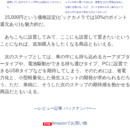
使用しているデスクトップPCとは色がピッタリだっ
トイレの中に置いてみたが、密室なだけに空気はきれい
た。
な感じを受ける。ただ、コードを外から引っ張らなくて
はならずにあまり収まりがよくなかった
15,000円という価格設定(ビックカメラでは10%のポイント
還元あり)も魅力的だ。
あちこちに設置してみて、ここにも設置して置きたいという
ことになれば、追加購入をしたくなる商品ともいえる。
次のステップとしては、車の中にも持ち込めるカーアダプタ
ータイプや、電池駆動ができる持ち運びタイプ、PCに設置で
きるUSBタイプなどを期待してしまう。そのためには、省電
力化と、小型軽量化した発生ユニットの開発が求められるだろ
う。ただ、単純に、そうした次のステップの期待感を抱かせる
商品だともいえる。
―
レビュー記事 バックナンバー
―
Amazonでお買い物