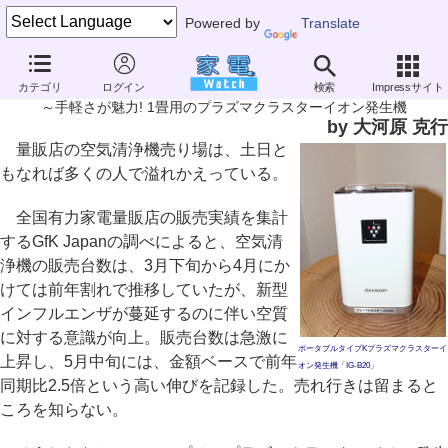
Powered by
Translate
家電製品ミニレビュー
カテゴリ
ログイン
検索
Impressサイト
シャープ「プラズマクラスターイオン発生機 IG-B20」
～手軽さが魅力! 1畳用のプラズマクラスターイオン発生機
by 大河原 克行
量販店の空気清浄機売り場は、土日と
もなれば多くの人で溢れかえっている。
全国有力家電量販店の販売実績を集計
するGfK Japanの調べによると、空気清
浄機の販売台数は、3月下旬から4月にか
けては前年割れで推移していたが、新型
インフルエンザが蔓延するのに伴い空質
に対する意識が向上。販売台数は急激に
ポータブルタイプKプラズマクラスターイ
上昇し、5月中旬には、金額ベースで前年
オン発生機「IG-B20」
同期比2.5倍という高い伸びを記録した。売れ行きは留まると
ころを知らない。