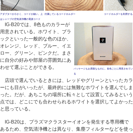
アダプターが小さく、コードが細い。上
付属しているコードホルダー
コードホルダーを利用する
はシャープの空気清浄機の電源コード
IG-B20では、8色ものカラーが
用意されている。ホワイト、ブラ
ックといった一般的な色のほか、
オレンジ、レッド、ブルー、イエ
ロー、グリーン、ピンクだ。まさ
に自分の好みや部屋の雰囲気にあ
わせて選ぶことができる。
パッケージもお洒落なものに。各色ごとに用意されてい
る
店頭で選んでいるときには、レッドやグリーンといったカラ
ーにも目がいったが、最終的には無難なホワイトを選んでしま
った。だが、あちこちの場所に転々として設置してみるという
点では、どこにでも合わせられるホワイトを選択してよかった
と思っている。
IG-B20は、プラズマクラスターイオンを発生する専用機で
あるため、空気清浄機とは異なり、集塵フィルターなどを使っ