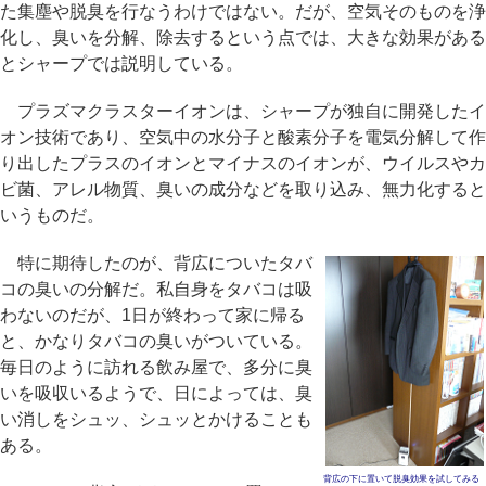
た集塵や脱臭を行なうわけではない。だが、空気そのものを浄
化し、臭いを分解、除去するという点では、大きな効果がある
とシャープでは説明している。
プラズマクラスターイオンは、シャープが独自に開発したイ
オン技術であり、空気中の水分子と酸素分子を電気分解して作
り出したプラスのイオンとマイナスのイオンが、ウイルスやカ
ビ菌、アレル物質、臭いの成分などを取り込み、無力化すると
いうものだ。
特に期待したのが、背広についたタバ
コの臭いの分解だ。私自身をタバコは吸
わないのだが、1日が終わって家に帰る
と、かなりタバコの臭いがついている。
毎日のように訪れる飲み屋で、多分に臭
いを吸収いるようで、日によっては、臭
い消しをシュッ、シュッとかけることも
ある。
背広の下に置いて脱臭効果を試してみる