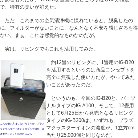
で、特有の臭いが消えた。
ただ、これまでの空気清浄機に慣れていると、脱臭したの
に、フィルターがないことに、なんとなく不安を感じざるを得
ない。まぁ、これは感覚的なものなのだが。
実は、リビングでもこれを活用してみた。
約12畳のリビングに、1畳用のIG-B20
を活用するというのは商品コンセプトを
完全に無視した使い方だが、やってみた
いことがあったのだ。
というのも、今回のIG-B20と、パーソ
ナルタイプのIG-A100、そして、12畳用
として6月25日から発売となるリビング
タイプのIG-B200は、いずれも、プラズ
こんな使い方はしないだろうが、プラズ
マクラスターイオンの濃度が、1立方cm
マクラスターイオンをダブルで放出。高
当たり25,000個と同じなのだ。
濃度のイオンが部屋に広がる