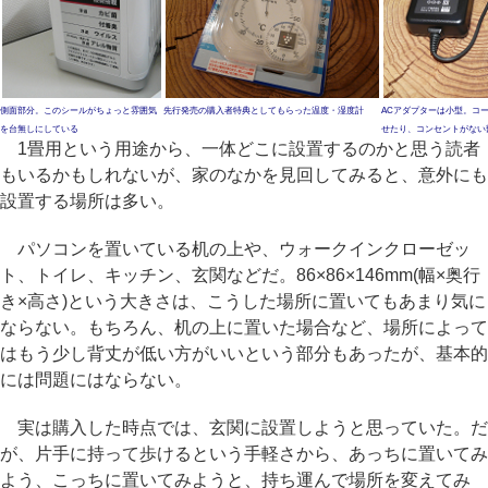
側面部分。このシールがちょっと雰囲気
先行発売の購入者特典としてもらった温度・湿度計
ACアダプターは小型。コ
を台無しにしている
せたり、コンセントがない
1畳用という用途から、一体どこに設置するのかと思う読者
もいるかもしれないが、家のなかを見回してみると、意外にも
設置する場所は多い。
パソコンを置いている机の上や、ウォークインクローゼッ
ト、トイレ、キッチン、玄関などだ。86×86×146mm(幅×奥行
き×高さ)という大きさは、こうした場所に置いてもあまり気に
ならない。もちろん、机の上に置いた場合など、場所によって
はもう少し背丈が低い方がいいという部分もあったが、基本的
には問題にはならない。
実は購入した時点では、玄関に設置しようと思っていた。だ
が、片手に持って歩けるという手軽さから、あっちに置いてみ
よう、こっちに置いてみようと、持ち運んで場所を変えてみ