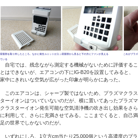
背面部を取り外したところ。なかに発生ユニットが入っ
背面部から見ると下の方にファンが見える
これがプラズ
ている
自宅では、残念ながら測定する機械がないために評価するこ
とはできないが、エアコンの下にIG-B20を設置してみると、
家中にきれいな空気が広がった印象が明らかにあった。
このエアコンは、シャープ製ではないため、プラズマクラス
ターイオンはついていないのだが、横に置いてあったプラズマ
クラスターイオン発生可能な空気清浄機の吹き出し効果をさら
に利用して、さらに充満させてみる。ここまでくると、自己満
足の世界でしかないのだが。
いずれにしろ、1立方cm当たり25,000個という高濃度のプラ