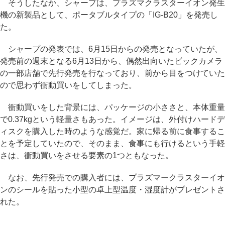
そうしたなか、シャープは、プラズマクラスターイオン発生
機の新製品として、ポータブルタイプの「IG-B20」を発売し
た。
シャープの発表では、6月15日からの発売となっていたが、
発売前の週末となる6月13日から、偶然出向いたビックカメラ
の一部店舗で先行発売を行なっており、前から目をつけていた
ので思わず衝動買いをしてしまった。
衝動買いをした背景には、パッケージの小ささと、本体重量
で0.37kgという軽量さもあった。イメージは、外付けハードデ
ィスクを購入した時のような感覚だ。家に帰る前に食事するこ
とを予定していたので、そのまま、食事にも行けるという手軽
さは、衝動買いをさせる要素の1つともなった。
なお、先行発売での購入者には、プラズマークラスターイオ
ンのシールを貼った小型の卓上型温度・湿度計がプレゼントさ
れた。