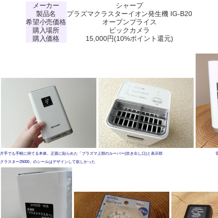
メーカー
シャープ
製品名
プラズマクラスターイオン発生機 IG-B20
希望小売価格
オープンプライス
購入場所
ビックカメラ
購入価格
15,000円(10%ポイント還元)
片手でも手軽に持てる本体。正面に貼られた「プラズマ
上部のルーバー(吹き出し口)と表示部
クラスター25000」のシールはデザインして欲しかった