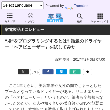
Powered by
Translate
家電 Watch
ヘルスケア
美容家電
ドライヤー
カテゴリ
ログイン
検索
Impressサイト
家電製品ミニレビュー
“場”をプログラミングするとは? 話題のドライヤ
ー「ヘアビューザー」を試してみた
西村 夢音
2017年2月3日 07:00
リスト
ここ1年くらい、美容業界や女性の間でちょっとした
ブームとなっているドライヤーがある。リュミエリーナ
の「ヘアビューザー」というものだ。筆者も全然知らな
かったのだが、友人や知り合いの美容師がSNSで話題に
していたり、女性誌でも数多く取り上げられたりしてい