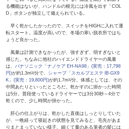
る機能はないが、ハンドルの根元には冷風を出す「COL
D」ボタンが独立して備えられている。
早く乾かしたかったので、スイッチをHIGHに入れて運
転スタート。温度が高いので、冬場の寒い脱衣所ではち
ょうど良かった。
風量は計測できなかったが、強すぎず、弱すぎないと
感じた。ちなみに他社のハイエンドドライヤーの風量
は、
パナソニック「ナノケア EH-NA98」(実売：17,798
円)
が約1.3m
/分で、
シャープ「スカルプエステ IB-GX9
3
K」(実売：19,800円)
が約1.7m
/分。体感としては、その
3
中間あたりといったところだ。乾かすのに掛かった時間
は5分。普段使っているドライヤーでは3分30秒～4分で
乾くので、少し時間が掛かった。
肝心の仕上がりは、乾かした直後はしっとりしていた
が、一晩経って寝起きの状態を見てみると、毛先があま
りまとまっていない様子。細くて量のある筆者の髪には