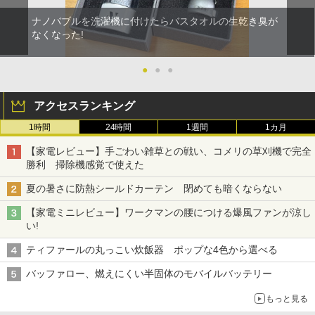
ナノバブルを洗濯機に付けたらバスタオルの生乾き臭が
なくなった!
●
●
●
アクセスランキング
1時間
24時間
1週間
1カ月
【家電レビュー】手ごわい雑草との戦い、コメリの草刈機で完全
勝利 掃除機感覚で使えた
夏の暑さに防熱シールドカーテン 閉めても暗くならない
【家電ミニレビュー】ワークマンの腰につける爆風ファンが涼し
い!
ティファールの丸っこい炊飯器 ポップな4色から選べる
バッファロー、燃えにくい半固体のモバイルバッテリー
もっと見る