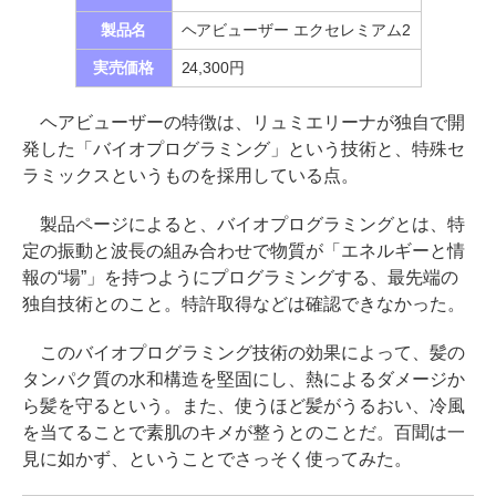
製品名
ヘアビューザー エクセレミアム2
実売価格
24,300円
ヘアビューザーの特徴は、リュミエリーナが独自で開
発した「バイオプログラミング」という技術と、特殊セ
ラミックスというものを採用している点。
製品ページによると、バイオプログラミングとは、特
定の振動と波長の組み合わせで物質が「エネルギーと情
報の“場”」を持つようにプログラミングする、最先端の
独自技術とのこと。特許取得などは確認できなかった。
このバイオプログラミング技術の効果によって、髪の
タンパク質の水和構造を堅固にし、熱によるダメージか
ら髪を守るという。また、使うほど髪がうるおい、冷風
を当てることで素肌のキメが整うとのことだ。百聞は一
見に如かず、ということでさっそく使ってみた。