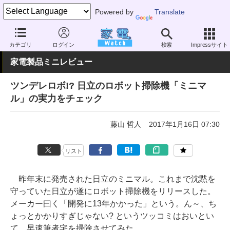
Powered by
Translate
家電 Watch
生活家電
掃除機
お掃除ロボット
カテゴリ
ログイン
検索
Impressサイト
家電製品ミニレビュー
ツンデレロボ!? 日立のロボット掃除機「ミニマ
ル」の実力をチェック
藤山 哲人
2017年1月16日 07:30
リスト
昨年末に発売された日立のミニマル。これまで沈黙を
守っていた日立が遂にロボット掃除機をリリースした。
メーカー曰く「開発に13年かかった」という。ん～、ち
ょっとかかりすぎじゃない? というツッコミはおいとい
て、早速筆者宅を掃除させてみた。