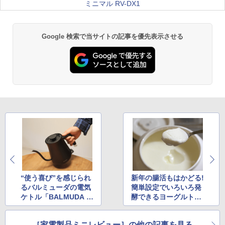
ミニマル RV-DX1
Google 検索で当サイトの記事を優先表示させる
“使う喜び”を感じられ
新年の腸活もはかどる!
るバルミューダの電気
簡単設定でいろいろ発
ケトル「BALMUDA T
酵できるヨーグルトメ
he Pot」
ーカー
［家電製品ミニレビュー］の他の記事を見る