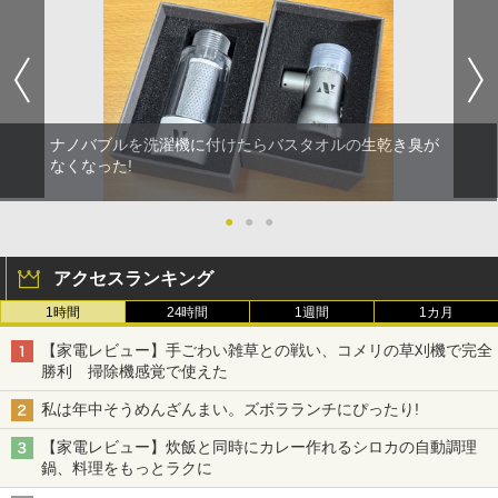
ナノバブルを洗濯機に付けたらバスタオルの生乾き臭が
なくなった!
●
●
●
アクセスランキング
1時間
24時間
1週間
1カ月
【家電レビュー】手ごわい雑草との戦い、コメリの草刈機で完全
勝利 掃除機感覚で使えた
私は年中そうめんざんまい。ズボラランチにぴったり!
【家電レビュー】炊飯と同時にカレー作れるシロカの自動調理
鍋、料理をもっとラクに