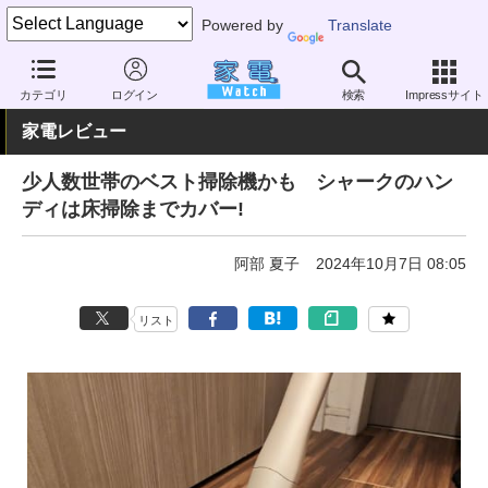
Powered by
Translate
家電 Watch
生活家電
掃除機
スティック型
カテゴリ
ログイン
検索
Impressサイト
家電レビュー
少人数世帯のベスト掃除機かも シャークのハン
ディは床掃除までカバー!
阿部 夏子
2024年10月7日 08:05
リスト