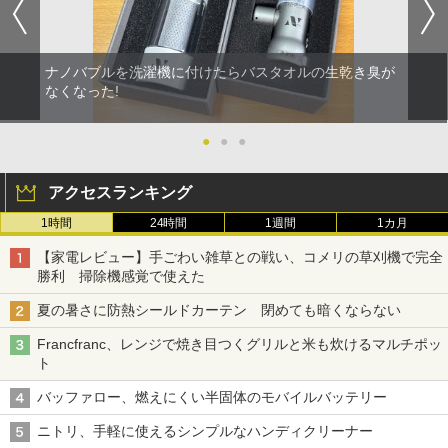
ナノバブルを洗濯機に付けたらバスタオルの生乾き臭が
なくなった!
●
●
●
アクセスランキング
1時間
24時間
1週間
1カ月
【家電レビュー】手ごわい雑草との戦い、コメリの草刈機で完全
勝利 掃除機感覚で使えた
夏の暑さに防熱シールドカーテン 閉めても暗くならない
Francfranc、レンジで焼き目つくグリルと米も炊けるマルチポッ
ト
バッファロー、燃えにくい半固体のモバイルバッテリー
ニトリ、手軽に使えるシンプルなハンディクリーナー