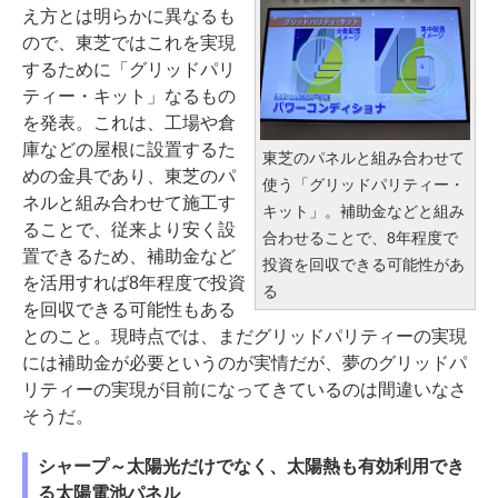
え方とは明らかに異なるも
ので、東芝ではこれを実現
するために「グリッドパリ
ティー・キット」なるもの
を発表。これは、工場や倉
庫などの屋根に設置するた
東芝のパネルと組み合わせて
めの金具であり、東芝のパ
使う「グリッドパリティー・
ネルと組み合わせて施工す
キット」。補助金などと組み
ることで、従来より安く設
合わせることで、8年程度で
置できるため、補助金など
投資を回収できる可能性があ
を活用すれば8年程度で投資
る
を回収できる可能性もある
とのこと。現時点では、まだグリッドパリティーの実現
には補助金が必要というのが実情だが、夢のグリッドパ
リティーの実現が目前になってきているのは間違いなさ
そうだ。
シャープ～太陽光だけでなく、太陽熱も有効利用でき
る太陽電池パネル