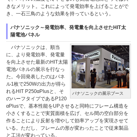
きなメリット。これによって発電効率を上げることがで
き、一石三鳥のような効果を持っているという。
パナソニック～発電効率、発電量を向上させたHIT太
陽電池パネル
パナソニックは、順当
に、より発電効率、発電量
を向上させた最新のHIT太陽
電池パネルの展示を行なっ
た。今回発表したのはパネ
ル1枚で250Wの出力が得ら
れるHIT P250αPlusと、そ
パナソニックの展示ブース
のハーフタイプであるP120
αPlusで、基本性能をUPさせると同時にフレーム構造を
小さくすることで実質面積を広げ、セル間の空白部分を
作ることにより反射を増やして効率アップを実現させて
いる。ただし、フレームの形が変わったことで従来製品
と工法が変わっている。