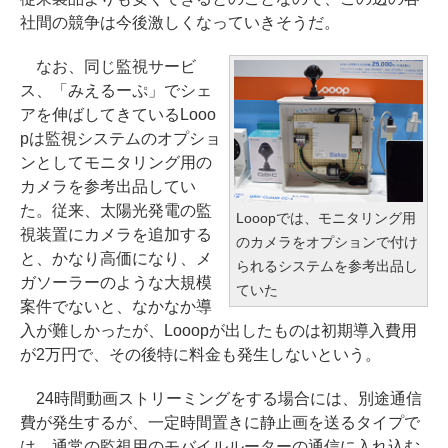
社間の競争は今後激しくなっていきそうだ。
なお、同じ監視サービ
ス、「みえるーぷ」でシェ
アを伸ばしてきているLooo
pは監視システムのオプショ
ンとしてモニタリング用の
カメラを参考出品してい
た。従来、太陽光発電の監
Looopでは、モニタリング用
視装置にカメラを追加する
のカメラをオプションで付け
と、かなり高価になり、メ
られるシステムを参考出品し
ガソーラーのような大規模
ていた
案件でないと、なかなか導
入が難しかったが、Looopが出したものは初期導入費用
が2万円で、その後特に料金も発生しないという。
24時間動画ストリーミングをする場合には、別途通信
費が発生するが、一定時間置きに静止画を送るタイプで
は、通常の監視用のモバイルルーターの通信に入れ込む