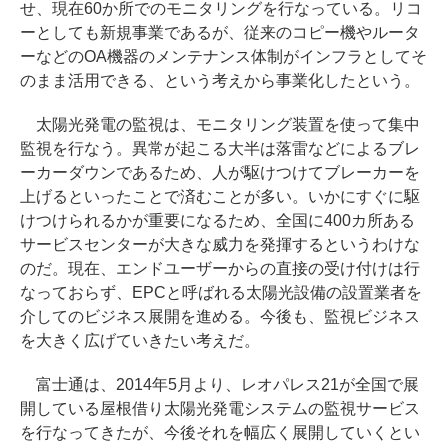
せ、現在60か所でのモニタリングを行なっている。リコ
ーとしても新規事業であるが、従来のコピー機やルータ
ーなどのOA機器のメンテナンス体制がインフラとしてそ
のまま活用できる、という考えから事業化したという。
太陽光発電の監視は、モニタリング装置を使って集中
監視を行なう。異常が起こる大半は落雷などによるブレ
ーカーダウンであるため、人が駆けつけてブレーカーを
上げるといったことで済むことが多い。いかにすぐに駆
けつけられるかが重要になるため、全国に400カ所ある
サービスセンターが大きな威力を発揮するというわけな
のだ。現在、エンドユーザーからの直接の受け付けは行
なっておらず、EPCと呼ばれる太陽光設備の設置業者を
介してのビジネス展開を進める。今後も、監視ビジネス
を大きく広げていきたい考えだ。
富士通は、2014年5月より、レオパレス21が全国で展
開している屋根借り太陽光発電システムの監視サービス
を行なってきたが、今後それを幅広く展開していくとい