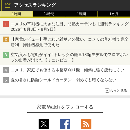
アクセスランキング
1時間
24時間
1週間
1カ月
コメリの草刈機に大きな注目、防熱カーテンも【週刊ランキング
2026年8月3日～8月9日】
【家電レビュー】手ごわい雑草との戦い、コメリの草刈機で完全
勝利 掃除機感覚で使えた
空気入れも電動がイイ! トレックの軽量133gモデルでフロアポン
プの出番が消えた【ミニレビュー】
コメリ、家庭でも使える本格草刈り機 傾斜に強く疲れにくい
夏の暑さに防熱シールドカーテン 閉めても暗くならない
もっと見る
家電 Watch をフォローする