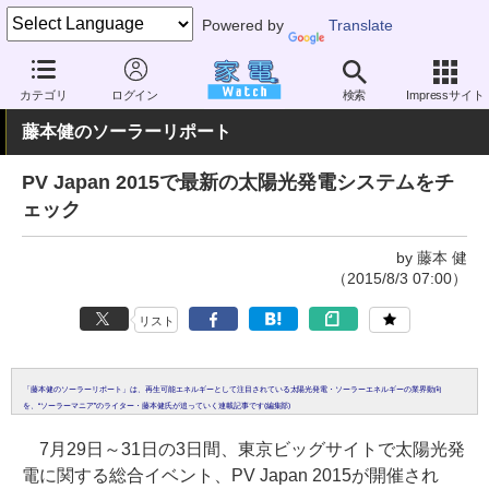
Powered by
Translate
家電 Watch
エネルギー
エネルギー
太陽電池
カテゴリ
ログイン
検索
Impressサイト
藤本健のソーラーリポート
PV Japan 2015で最新の太陽光発電システムをチ
ェック
by 藤本 健
（2015/8/3 07:00）
リスト
「藤本健のソーラーリポート」は、再生可能エネルギーとして注目されている太陽光発電・ソーラーエネルギーの業界動向
を、“ソーラーマニア”のライター・藤本健氏が追っていく連載記事です(編集部)
7月29日～31日の3日間、東京ビッグサイトで太陽光発
電に関する総合イベント、PV Japan 2015が開催され