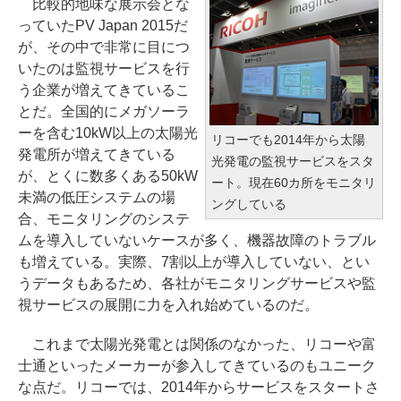
比較的地味な展示会とな
っていたPV Japan 2015だ
が、その中で非常に目につ
いたのは監視サービスを行
う企業が増えてきているこ
とだ。全国的にメガソーラ
ーを含む10kW以上の太陽光
リコーでも2014年から太陽
発電所が増えてきている
光発電の監視サービスをスタ
が、とくに数多くある50kW
ート。現在60カ所をモニタリ
未満の低圧システムの場
ングしている
合、モニタリングのシステ
ムを導入していないケースが多く、機器故障のトラブル
も増えている。実際、7割以上が導入していない、とい
うデータもあるため、各社がモニタリングサービスや監
視サービスの展開に力を入れ始めているのだ。
これまで太陽光発電とは関係のなかった、リコーや富
士通といったメーカーが参入してきているのもユニーク
な点だ。リコーでは、2014年からサービスをスタートさ