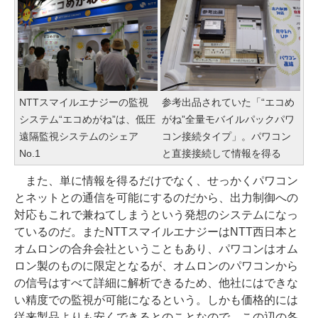
NTTスマイルエナジーの監視
参考出品されていた「“エコめ
システム“エコめがね”は、低圧
がね”全量モバイルパックパワ
遠隔監視システムのシェア
コン接続タイプ」。パワコン
No.1
と直接接続して情報を得る
また、単に情報を得るだけでなく、せっかくパワコン
とネットとの通信を可能にするのだから、出力制御への
対応もこれで兼ねてしまうという発想のシステムになっ
ているのだ。またNTTスマイルエナジーはNTT西日本と
オムロンの合弁会社ということもあり、パワコンはオム
ロン製のものに限定となるが、オムロンのパワコンから
の信号はすべて詳細に解析できるため、他社にはできな
い精度での監視が可能になるという。しかも価格的には
従来製品よりも安くできるとのことなので、この辺の各