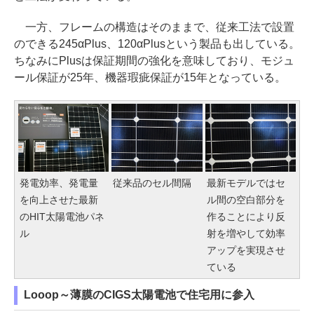
一方、フレームの構造はそのままで、従来工法で設置
のできる245αPlus、120αPlusという製品も出している。
ちなみにPlusは保証期間の強化を意味しており、モジュ
ール保証が25年、機器瑕疵保証が15年となっている。
発電効率、発電量
従来品のセル間隔
最新モデルではセ
を向上させた最新
ル間の空白部分を
のHIT太陽電池パネ
作ることにより反
ル
射を増やして効率
アップを実現させ
ている
Looop～薄膜のCIGS太陽電池で住宅用に参入