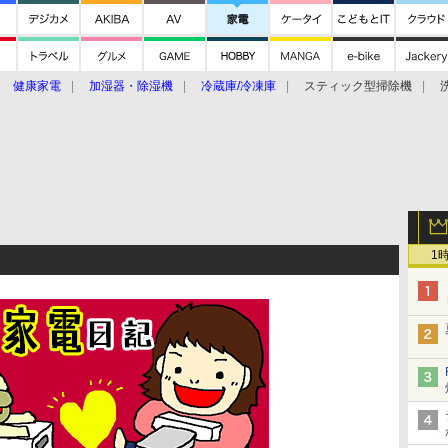
健康家電
加湿器・除湿機
冷蔵庫/冷凍庫
スティック型掃除機
扇風機
オーブン・電子レンジ
スマートハウス
掃除機
家事家電
ke大賞2019】
CES 2020
1