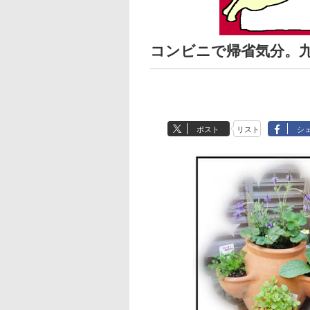
コンビニで帰省気分。
ポスト
リスト
シ