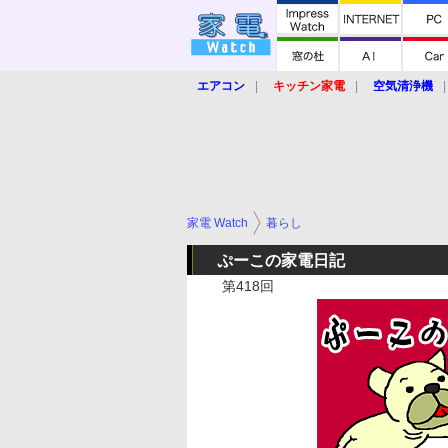
エアコン
キッチン家電
空気清浄機
炊飯器
ロボット掃除機
暖房器具
業界動向
【家電大賞2019】
【e-bi
家電 Watch
暮らし
ぷーこの家電日記
第418回