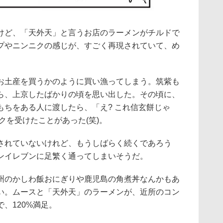
けど、「天外天」と言うお店のラーメンがチルドで
プやニンニクの感じが、すごく再現されていて、め
お土産を買うかのように買い漁ってしまう。筑紫も
ら、上京したばかりの頃を思い出した。その頃に、
もちをある人に渡したら、「え? これ信玄餅じゃ
クを受けたことがあった(笑)。
されていないけれど、もうしばらく続くであろう
ンイレブンに足繁く通ってしまいそうだ。
州のかしわ飯おにぎりや鹿児島の角煮丼なんかもあ
い。ムースと「天外天」のラーメンが、近所のコン
、120%満足。