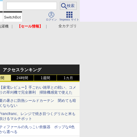
ログイン
Impress サイト
全カテゴリ
洗濯機
【セール情報】
照明器具
美容家電
アクセスランキング
時間
24時間
1週間
1カ月
【家電レビュー】手ごわい雑草との戦い、コメ
リの草刈機で完全勝利 掃除機感覚で使えた
夏の暑さに防熱シールドカーテン 閉めても暗
くならない
Francfranc、レンジで焼き目つくグリルと米も
炊けるマルチポット
ティファールの丸っこい炊飯器 ポップな4色
から選べる