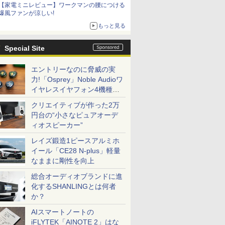
【家電ミニレビュー】ワークマンの腰につける
爆風ファンが涼しい!
もっと見る
Special Site
エントリーなのに脅威の実
力!「Osprey」Noble Audioワ
イヤレスイヤフォン4機種を
一気に聴く
クリエイティブが作った2万
円台の“小さなピュアオーデ
ィオスピーカー”
レイズ鍛造1ピースアルミホ
イール「CE28 N-plus」軽量
なままに剛性を向上
総合オーディオブランドに進
化するSHANLINGとは何者
か？
AIスマートノートの
iFLYTEK「AINOTE 2」はな