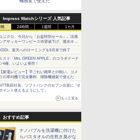
機感覚で使えた
Impress Watchシリーズ 人気記事
時間
24時間
1週間
1カ月
ユニクロ、今日から「お盆特別セール」。涼感
シアサッカーワンピース待望値下げ、撥水ギア
ショーツは1990円に
KDDI、楽天へのローミングを9月末で終了
ミスド「Mrs. GREEN APPLE」のコラボドーナ
ツ4種、いよいよ発売！
【家電レビュー】手ごわい雑草との戦い、コメ
リの草刈機で完全勝利 掃除機感覚で使えた
NTT島田社長、ソフトバンクのセブン出資に「d
ポイント使えるようにして」
もっと見る
おすすめ記事
ナノバブルを洗濯機に付けた
らバスタオルの生乾き臭がな