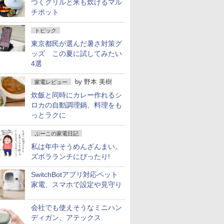
つくグリルと米も炊けるマル
チポット
トピック
東京都民が選んだ暑さ対策グ
ッズ この夏に試してみたい
4選
by
野本 美樹
家電レビュー
炊飯と同時にカレー作れるシ
ロカの自動調理鍋、料理をも
っとラクに
ぷーこの家電日記
私は年中そうめんざんまい。
ズボラランチにぴったり!
SwitchBotアプリ対応ペット
家電、スマホで設定や見守り
会社でも使えそうなミニハン
ディガン、アテックス