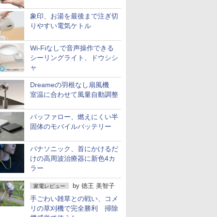
象印、お湯を最後まで注ぎ切
りやすい電気ケトル
Wi-Fiなしで音声操作できる
シーリングライト、ドウシシ
ャ
Dreameの羽根なし扇風機
室温に合わせて風量自動調整
バッファロー、燃えにくい半
固体のモバイルバッテリー
パナソニック、首にかけるだ
けの高周波治療器に新色4カ
ラー
by
徳王 美智子
家電レビュー
手ごわい雑草との戦い、コメ
リの草刈機で完全勝利 掃除