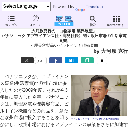
Powered by
Translate
家電 Watch
業界動向
業界動向
企業動向
カテゴリ
ログイン
検索
Impressサイト
大河原克行の「白物家電 業界展望」
パナソニック アプライアンス社・高見社長に聞く欧州市場の生活家電
戦略
～理美容製品やビルトインも積極展開
by 大河原 克行
リスト
パナソニックが、アプライアン
ス事業(生活家電)で欧州市場に参
入したのが2009年度。それから3
年目に突入した今年、パナソニッ
クは、調理家電や理美容商品、ビ
ルトイン機器などの商品を、新た
な欧州市場に投入することを明ら
パナソニック アプライアンス社の高見和徳社長
かにし、欧州市場におけるアプライアンス事業をさらに加速す