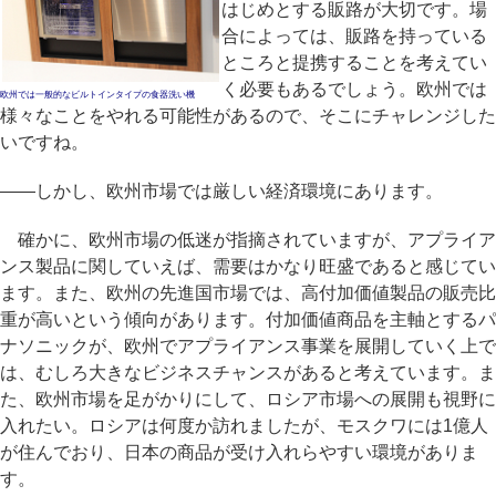
はじめとする販路が大切です。場
合によっては、販路を持っている
ところと提携することを考えてい
く必要もあるでしょう。欧州では
欧州では一般的なビルトインタイプの食器洗い機
様々なことをやれる可能性があるので、そこにチャレンジした
いですね。
――しかし、欧州市場では厳しい経済環境にあります。
確かに、欧州市場の低迷が指摘されていますが、アプライア
ンス製品に関していえば、需要はかなり旺盛であると感じてい
ます。また、欧州の先進国市場では、高付加価値製品の販売比
重が高いという傾向があります。付加価値商品を主軸とするパ
ナソニックが、欧州でアプライアンス事業を展開していく上で
は、むしろ大きなビジネスチャンスがあると考えています。ま
た、欧州市場を足がかりにして、ロシア市場への展開も視野に
入れたい。ロシアは何度か訪れましたが、モスクワには1億人
が住んでおり、日本の商品が受け入れらやすい環境がありま
す。