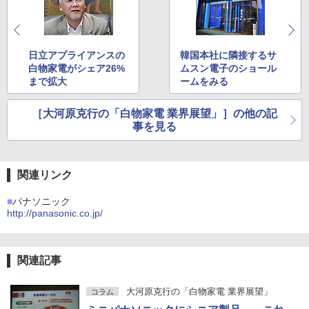
日立アプライアンスの
韓国本社に隣接するサ
白物家電がシェア26%
ムスン電子のショール
まで拡大
ームをみる
［大河原克行の「白物家電 業界展望」］の他の記
事を見る
関連リンク
■
パナソニック
http://panasonic.co.jp/
関連記事
大河原克行の「白物家電 業界展望」
コラム