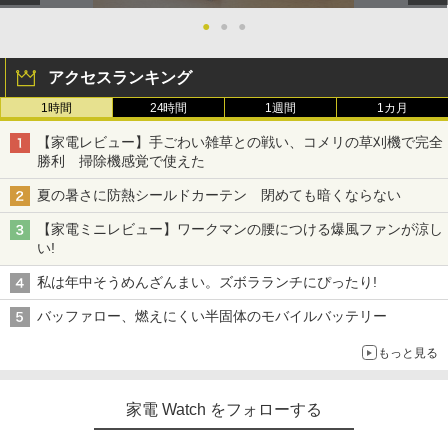
●
●
●
アクセスランキング
1時間
24時間
1週間
1カ月
【家電レビュー】手ごわい雑草との戦い、コメリの草刈機で完全
勝利 掃除機感覚で使えた
夏の暑さに防熱シールドカーテン 閉めても暗くならない
【家電ミニレビュー】ワークマンの腰につける爆風ファンが涼し
い!
私は年中そうめんざんまい。ズボラランチにぴったり!
バッファロー、燃えにくい半固体のモバイルバッテリー
もっと見る
家電 Watch をフォローする