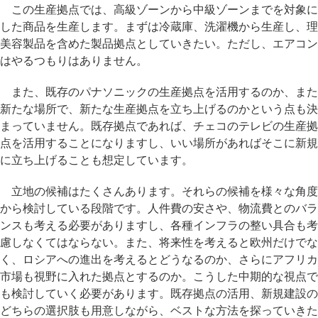
この生産拠点では、高級ゾーンから中級ゾーンまでを対象に
した商品を生産します。まずは冷蔵庫、洗濯機から生産し、理
美容製品を含めた製品拠点としていきたい。ただし、エアコン
はやるつもりはありません。
また、既存のパナソニックの生産拠点を活用するのか、また
新たな場所で、新たな生産拠点を立ち上げるのかという点も決
まっていません。既存拠点であれば、チェコのテレビの生産拠
点を活用することになりますし、いい場所があればそこに新規
に立ち上げることも想定しています。
立地の候補はたくさんあります。それらの候補を様々な角度
から検討している段階です。人件費の安さや、物流費とのバラ
ンスも考える必要がありますし、各種インフラの整い具合も考
慮しなくてはならない。また、将来性を考えると欧州だけでな
く、ロシアへの進出を考えるとどうなるのか、さらにアフリカ
市場も視野に入れた拠点とするのか。こうした中期的な視点で
も検討していく必要があります。既存拠点の活用、新規建設の
どちらの選択肢も用意しながら、ベストな方法を探っていきた