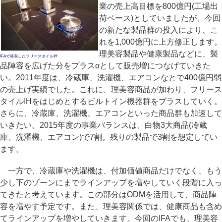
業の売上高目標を800億円(工場出
荷ベース)としていましたが、今回
の新たな製品群の投入により、こ
れを1,000億円に上方修正します。
理美容製品や健康製品などに、製
IFAで発表したフリースタイルIH
品陣容を広げた分をプラスαとして販売増につなげていきた
い。2011年度は、冷蔵庫、洗濯機、エアコンなとで400億円弱
の売上げ実績でした。これに、理美容商品が加わり、フリース
タイルIHをはじめとするビルトイン機器群をプラスしていく。
さらに、冷蔵庫、洗濯機、エアコンといった商品群も加速して
いきたい。2015年度の事業バランスは、白物3大商品(冷蔵
庫、洗濯機、エアコン)で7割。残りの製品で3割を想定してい
ます。
一方で、冷蔵庫や洗濯機は、付加価値商品だけでなく、もう
少し下のゾーンにまでラインアップを増やしていく段階に入っ
てきたと考えています。この部分はODMを活用して、商品陣
容を増やす予定です。また、理美容関係では、健康商品も含め
てラインアップを増やしていきます。今回のIFAでも、理美容