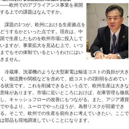
――欧州でのアプライアンス事業を展開
する上での課題はなんですか。
課題の1つが、欧州における生産拠点を
どうするかといった点です。現在は、中
国で生産したものを欧州市場に投入して
いますが、事業拡大を見込む上で、いつ
までもその体制でいるというわけにはい
きません。
冷蔵庫、洗濯機のような大型家電は輸送コストの負担が大き
く、物流費や関税などを含めて、総コストの2割弱を占めてい
る状況です。これを削減できるという点で、欧州生産は大きな
意味があります。市場に近いところにおけば、在庫管理も徹底
し、キャッシュフローの改善にもつながる。また、アジア通貨
でやるより、ユーロでやったほうが、為替リスクが回避でき
る。そこで、欧州での生産を前向きに考えていきたい。ここで
は部品も現地調達していくことになります。