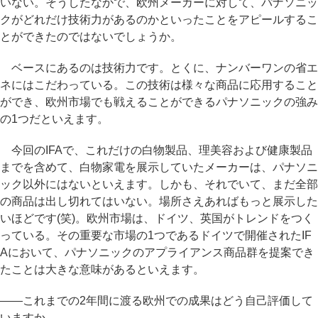
いない。そうしたなかで、欧州メーカーに対して、パナソニッ
クがどれだけ技術力があるのかといったことをアピールするこ
とができたのではないでしょうか。
ベースにあるのは技術力です。とくに、ナンバーワンの省エ
ネにはこだわっている。この技術は様々な商品に応用すること
ができ、欧州市場でも戦えることができるパナソニックの強み
の1つだといえます。
今回のIFAで、これだけの白物製品、理美容および健康製品
までを含めて、白物家電を展示していたメーカーは、パナソニ
ック以外にはないといえます。しかも、それでいて、まだ全部
の商品は出し切れてはいない。場所さえあればもっと展示した
いほどです(笑)。欧州市場は、ドイツ、英国がトレンドをつく
っている。その重要な市場の1つであるドイツで開催されたIF
Aにおいて、パナソニックのアプライアンス商品群を提案でき
たことは大きな意味があるといえます。
――これまでの2年間に渡る欧州での成果はどう自己評価して
いますか。