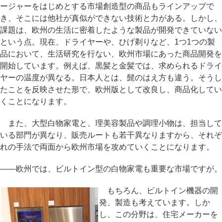
ージャーをはじめとする市場創造型の商品もラインアップで
き、そこには他社が真似ができない技術と力がある。しかし、
課題は、欧州の生活に密着したような製品が開発できていない
という点。現在、ドライヤーや、ひげ剃りなど、1つ1つの製
品において、生活研究を行ない、欧州市場にあった商品開発を
開始しています。例えば、黒髪と金髪では、求められるドライ
ヤーの温度が異なる。日本人とは、髭のはえ方も違う。そうし
たことを反映させた形で、欧州版として改良し、商品化してい
くことになります。
また、大型白物家電と、理美容製品や調理小物は、担当して
いる部門が異なり、販売ルートも若干異なりますから、それぞ
れの手法で両面から欧州市場を攻めていくことになります。
――欧州では、ビルトイン型の白物家電も重要な市場ですが。
もちろん、ビルトイン機器の開
発、製造も考えています。しか
し、この分野は、住宅メーカーを