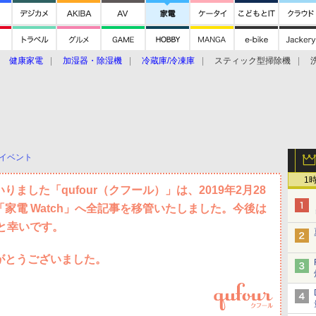
健康家電
加湿器・除湿機
冷蔵庫/冷凍庫
スティック型掃除機
扇風機
オーブン・電子レンジ
スマートハウス
掃除機
家事家電
ke大賞2019】
CES 2020
イベント
1
ました「qufour（クフール）」は、2019年2月28
家電 Watch」へ全記事を移管いたしました。今後は
すと幸いです。
がとうございました。