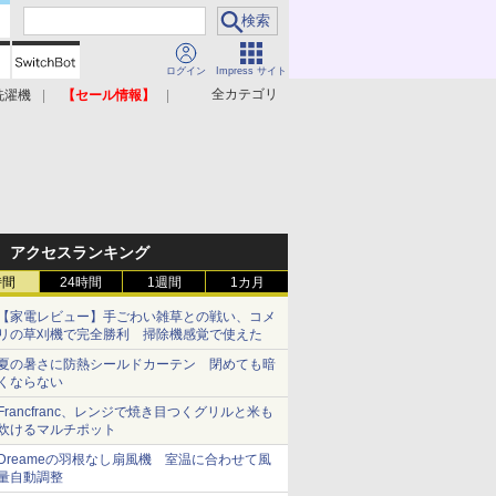
ログイン
Impress サイト
全カテゴリ
洗濯機
【セール情報】
照明器具
美容家電
アクセスランキング
時間
24時間
1週間
1カ月
【家電レビュー】手ごわい雑草との戦い、コメ
リの草刈機で完全勝利 掃除機感覚で使えた
夏の暑さに防熱シールドカーテン 閉めても暗
くならない
Francfranc、レンジで焼き目つくグリルと米も
炊けるマルチポット
Dreameの羽根なし扇風機 室温に合わせて風
量自動調整