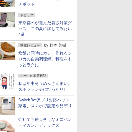
チポット
トピック
東京都民が選んだ暑さ対策グ
ッズ この夏に試してみたい
4選
by
野本 美樹
家電レビュー
炊飯と同時にカレー作れるシ
ロカの自動調理鍋、料理をも
っとラクに
ぷーこの家電日記
私は年中そうめんざんまい。
ズボラランチにぴったり!
SwitchBotアプリ対応ペット
家電、スマホで設定や見守り
会社でも使えそうなミニハン
ディガン、アテックス