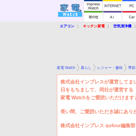
エアコン
キッチン家電
空気清浄機
炊飯器
ロボット掃除機
暖房器具
業界動向
【家電大賞2019】
【e-bi
家電 Watch
暮らし
レジャー・趣味
季節
株式会社インプレスが運営してまいり
日をもちまして、同社が運営する「
家電 Watchをご愛読いただけま
長い間、ご愛読いただき誠にあり
株式会社インプレス qufour編集部