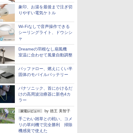
象印、お湯を最後まで注ぎ切
りやすい電気ケトル
Wi-Fiなしで音声操作できる
シーリングライト、ドウシシ
ャ
Dreameの羽根なし扇風機
室温に合わせて風量自動調整
バッファロー、燃えにくい半
固体のモバイルバッテリー
パナソニック、首にかけるだ
けの高周波治療器に新色4カ
ラー
by
徳王 美智子
家電レビュー
手ごわい雑草との戦い、コメ
リの草刈機で完全勝利 掃除
機感覚で使えた