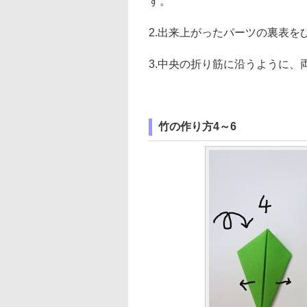
す。
2.出来上がったパーツの裏表を
3.中央の折り筋に沿うように、
竹の作り方4～6