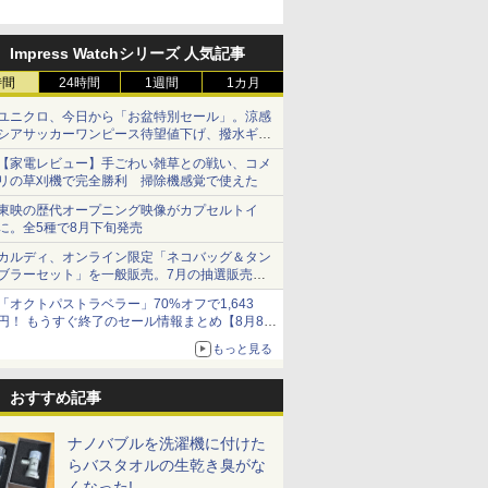
Impress Watchシリーズ 人気記事
時間
24時間
1週間
1カ月
ユニクロ、今日から「お盆特別セール」。涼感
シアサッカーワンピース待望値下げ、撥水ギア
ショーツは1990円に
【家電レビュー】手ごわい雑草との戦い、コメ
リの草刈機で完全勝利 掃除機感覚で使えた
東映の歴代オープニング映像がカプセルトイ
に。全5種で8月下旬発売
カルディ、オンライン限定「ネコバッグ＆タン
ブラーセット」を一般販売。7月の抽選販売の
当選無効分
「オクトパストラベラー」70%オフで1,643
円！ もうすぐ終了のセール情報まとめ【8月8日
更新】
もっと見る
ニンテンドーeショップでは「大神 絶景版」が
67%オフで990円
おすすめ記事
ナノバブルを洗濯機に付けた
らバスタオルの生乾き臭がな
くなった!