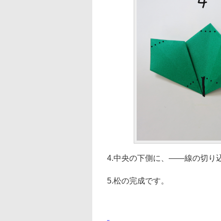
4.中央の下側に、――線の切
5.松の完成です。