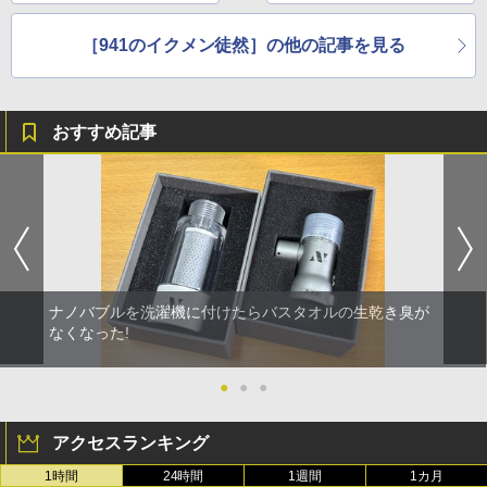
の食べやすさ重視
［941のイクメン徒然］の他の記事を見る
おすすめ記事
ナノバブルを洗濯機に付けたらバスタオルの生乾き臭が
なくなった!
●
●
●
アクセスランキング
1時間
24時間
1週間
1カ月