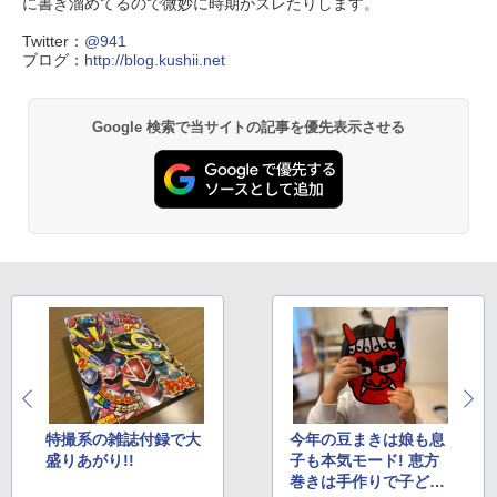
に書き溜めてるので微妙に時期がズレたりします。
Twitter：
@941
ブログ：
http://blog.kushii.net
Google 検索で当サイトの記事を優先表示させる
特撮系の雑誌付録で大
今年の豆まきは娘も息
盛りあがり!!
子も本気モード! 恵方
巻きは手作りで子ども