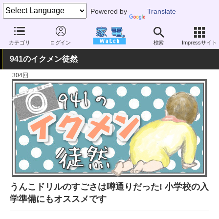
Powered by
Translate
家電 Watch
暮らし
妊娠・子育て
宿題・習い事・進学
カテゴリ
ログイン
検索
Impressサイト
941のイクメン徒然
304回
うんこドリルのすごさは噂通りだった! 小学校の入
学準備にもオススメです