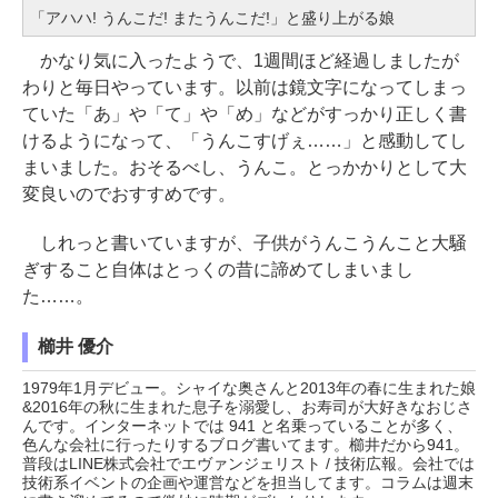
「アハハ! うんこだ! またうんこだ!」と盛り上がる娘
かなり気に入ったようで、1週間ほど経過しましたが
わりと毎日やっています。以前は鏡文字になってしまっ
ていた「あ」や「て」や「め」などがすっかり正しく書
けるようになって、「うんこすげぇ……」と感動してし
まいました。おそるべし、うんこ。とっかかりとして大
変良いのでおすすめです。
しれっと書いていますが、子供がうんこうんこと大騒
ぎすること自体はとっくの昔に諦めてしまいまし
た……。
櫛井 優介
1979年1月デビュー。シャイな奥さんと2013年の春に生まれた娘
&2016年の秋に生まれた息子を溺愛し、お寿司が大好きなおじさ
んです。インターネットでは 941 と名乗っていることが多く、
色んな会社に行ったりするブログ書いてます。櫛井だから941。
普段はLINE株式会社でエヴァンジェリスト / 技術広報。会社では
技術系イベントの企画や運営などを担当してます。コラムは週末