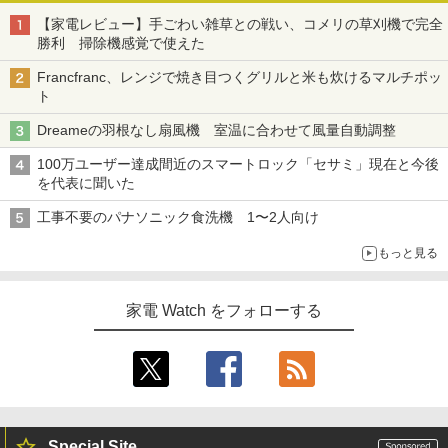
【家電レビュー】手ごわい雑草との戦い、コメリの草刈機で完全
勝利 掃除機感覚で使えた
Francfranc、レンジで焼き目つくグリルと米も炊けるマルチポッ
ト
Dreameの羽根なし扇風機 室温に合わせて風量自動調整
100万ユーザー達成間近のスマートロック「セサミ」現在と今後
を代表に聞いた
工事不要のパナソニック食洗機 1〜2人向け
もっと見る
家電 Watch をフォローする
Special Site