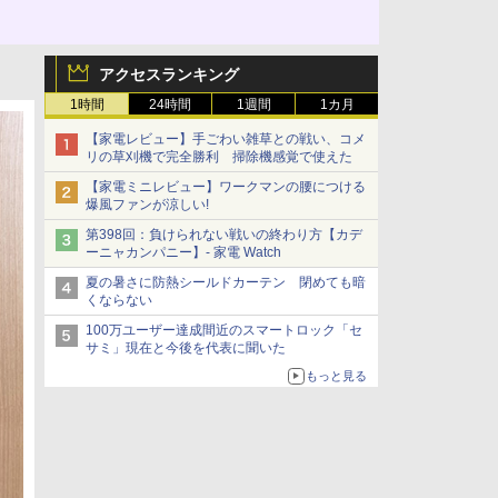
アクセスランキング
1時間
24時間
1週間
1カ月
【家電レビュー】手ごわい雑草との戦い、コメ
リの草刈機で完全勝利 掃除機感覚で使えた
【家電ミニレビュー】ワークマンの腰につける
爆風ファンが涼しい!
第398回：負けられない戦いの終わり方【カデ
ーニャカンパニー】- 家電 Watch
夏の暑さに防熱シールドカーテン 閉めても暗
くならない
100万ユーザー達成間近のスマートロック「セ
サミ」現在と今後を代表に聞いた
もっと見る