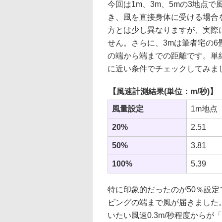
今回は1m、3m、5mの3地点
き、風を直接身体に受ける場合
方とは少し異なりますが、実際
せん。さらに、3mは筆者宅の6
の端から端までの距離です。単
に近い条件でチェックしてみま
【風速計測結果(単位：m/秒)】
風量設定
1m地点
20%
2.51
50%
3.81
100%
5.39
特に印象的だったのが50％設定で
ビングの端まで風が届きました
いたい風速0.3m/秒程度から