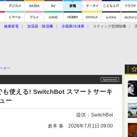
健康家電
加湿器・除湿機
冷蔵庫/冷凍庫
スティック型掃除機
扇風機
オーブン・電子レンジ
スマートハウス
掃除機
家事家電
ke大賞2019】
CES 2020
ーター
える! SwitchBot スマートサーキ
ビュー
提供：
SwitchBot
倉本 春
2026年7月1日 09:00