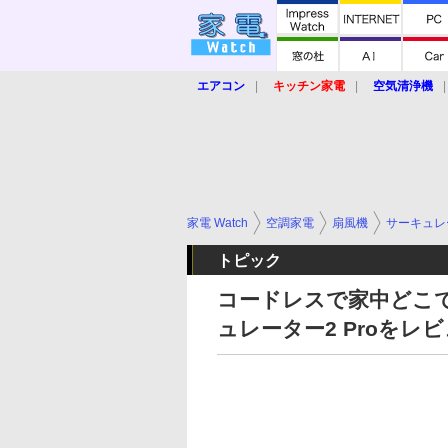
エアコン
キッチン家電
空気清浄機
炊飯器
ロボット掃除機
暖房器具
業界動向
【家電大賞2019】
【e-bi
家電 Watch
空調家電
扇風機
サーキュレ
トピック
コードレスで家中どこでも使
ュレーター2 Proをレ