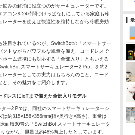
た悩みの解消に役立つのがサーキュレーターです。
エアコンを24時間つけっぱなしにしている家庭も珍
最
ュレーターを使えば快適性を維持しながら冷暖房効
目されているのが、SwitchBotの「スマートサー
パクトながらパワフルな風量を備え、コードレスで
トホーム連携にも対応する「全部入り」ともいえる
tchBot スマートサーキュレーター2 Pro」を約2
ュレーターとしての実力はもちろんのこと、コード
など、その魅力をご紹介します。
ドレスにIoTまで備えた全部入りモデル
ュレーター2 Proは、同社のスマートサーキュレーターシ
315×158×356mm(幅×奥行き×高さ)、重量は
床面積30畳の「SwitchBot スマートサーキュレータ
りながら、風量は約48%向上したとしています。