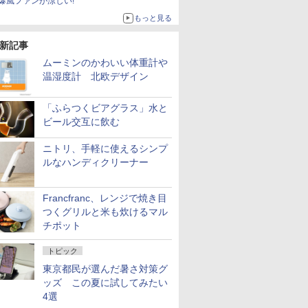
爆風ファンが涼しい!
もっと見る
新記事
ムーミンのかわいい体重計や
温湿度計 北欧デザイン
「ふらつくビアグラス」水と
ビール交互に飲む
ニトリ、手軽に使えるシンプ
ルなハンディクリーナー
Francfranc、レンジで焼き目
つくグリルと米も炊けるマル
チポット
トピック
東京都民が選んだ暑さ対策グ
ッズ この夏に試してみたい
4選