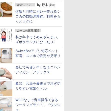
by
野本 美樹
家電レビュー
炊飯と同時にカレー作れるシ
ロカの自動調理鍋、料理をも
っとラクに
ぷーこの家電日記
私は年中そうめんざんまい。
ズボラランチにぴったり!
SwitchBotアプリ対応ペット
家電、スマホで設定や見守り
会社でも使えそうなミニハン
ディガン、アテックス
象印、お湯を最後まで注ぎ切
りやすい電気ケトル
Wi-Fiなしで音声操作できる
シーリングライト、ドウシシ
ャ