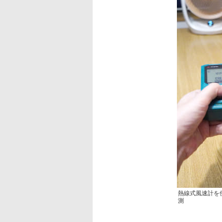
熱線式風速計を
測