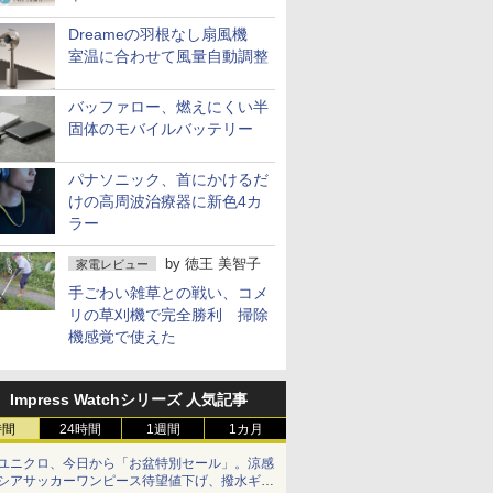
Dreameの羽根なし扇風機
室温に合わせて風量自動調整
バッファロー、燃えにくい半
固体のモバイルバッテリー
パナソニック、首にかけるだ
けの高周波治療器に新色4カ
ラー
by
徳王 美智子
家電レビュー
手ごわい雑草との戦い、コメ
リの草刈機で完全勝利 掃除
機感覚で使えた
Impress Watchシリーズ 人気記事
時間
24時間
1週間
1カ月
ユニクロ、今日から「お盆特別セール」。涼感
シアサッカーワンピース待望値下げ、撥水ギア