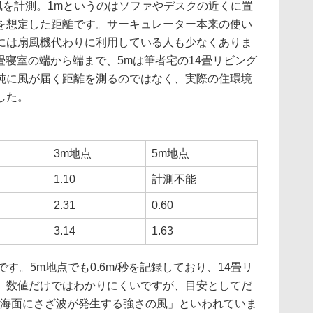
で風を計測。1mというのはソファやデスクの近くに置
を想定した距離です。サーキュレーター本来の使い
には扇風機代わりに利用している人も少なくありま
畳寝室の端から端まで、5mは筆者宅の14畳リビング
純に風が届く距離を測るのではなく、実際の住環境
した。
3m地点
5m地点
1.10
計測不能
2.31
0.60
3.14
1.63
す。5m地点でも0.6m/秒を記録しており、14畳リ
。数値だけではわかりにくいですが、目安としてだ
が「海面にさざ波が発生する強さの風」といわれていま