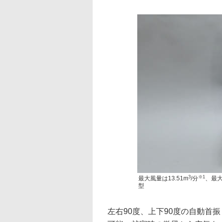
3
※1
最大風量は13.51m
/分
、最大
型
左右90度、上下90度の自動首