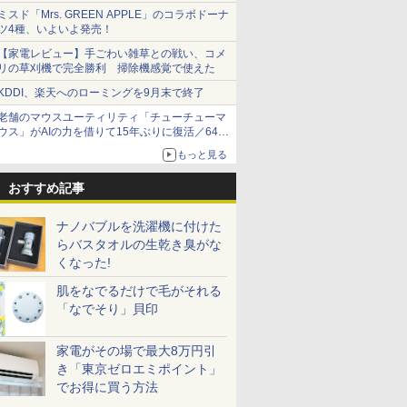
ショーツは1990円に
ミスド「Mrs. GREEN APPLE」のコラボドーナ
ツ4種、いよいよ発売！
【家電レビュー】手ごわい雑草との戦い、コメ
リの草刈機で完全勝利 掃除機感覚で使えた
KDDI、楽天へのローミングを9月末で終了
老舗のマウスユーティリティ「チューチューマ
ウス」がAIの力を借りて15年ぶりに復活／64bit
化、Windows 10/11、「Chrome」も走り回
もっと見る
る。復活記念で2026年末まで500円
おすすめ記事
ナノバブルを洗濯機に付けた
らバスタオルの生乾き臭がな
くなった!
肌をなでるだけで毛がそれる
「なでそり」貝印
家電がその場で最大8万円引
き「東京ゼロエミポイント」
でお得に買う方法