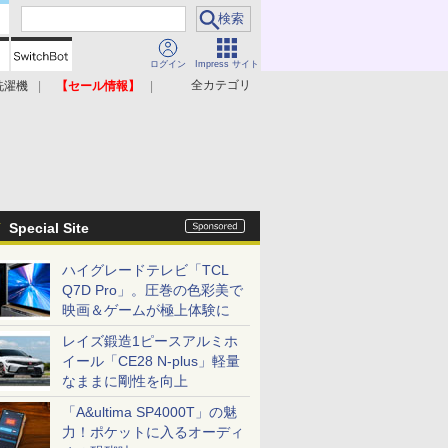
ログイン
Impress サイト
全カテゴリ
洗濯機
【セール情報】
照明器具
美容家電
Special Site
ハイグレードテレビ「TCL
Q7D Pro」。圧巻の色彩美で
映画＆ゲームが極上体験に
レイズ鍛造1ピースアルミホ
イール「CE28 N-plus」軽量
なままに剛性を向上
「A&ultima SP4000T」の魅
力！ポケットに入るオーディ