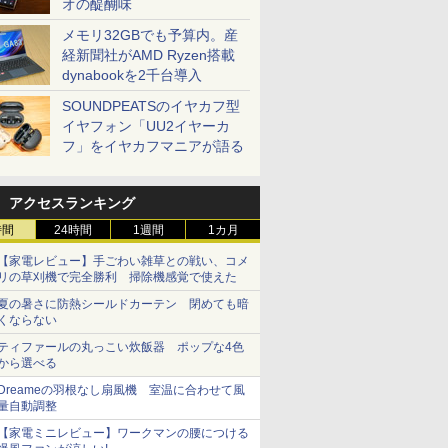
オの醍醐味
メモリ32GBでも予算内。産
経新聞社がAMD Ryzen搭載
dynabookを2千台導入
SOUNDPEATSのイヤカフ型
イヤフォン「UU2イヤーカ
フ」をイヤカフマニアが語る
アクセスランキング
時間
24時間
1週間
1カ月
【家電レビュー】手ごわい雑草との戦い、コメ
リの草刈機で完全勝利 掃除機感覚で使えた
夏の暑さに防熱シールドカーテン 閉めても暗
くならない
ティファールの丸っこい炊飯器 ポップな4色
から選べる
Dreameの羽根なし扇風機 室温に合わせて風
量自動調整
【家電ミニレビュー】ワークマンの腰につける