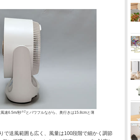
※2
風速6.5m/秒
とパワフルながら、奥行きは15.8cmと薄
振りで送風範囲も広く、風量は100段階で細かく調節