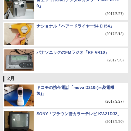
0」
(2017/3/27)
ナショナル「ヘアードライヤー54 EH54」
(2017/3/13)
パナソニックのFMラジオ「RF-VR10」
(2017/3/6)
2月
ドコモの携帯電話「mova D210i(三菱電機
製)」
(2017/2/27)
SONY「ブラウン管カラーテレビ KV-21DJ2」
(2017/2/20)