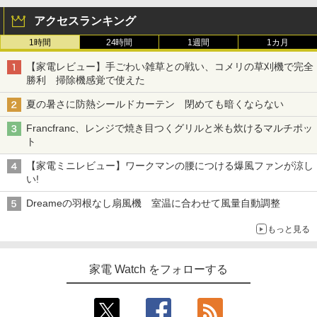
アクセスランキング
1時間
24時間
1週間
1カ月
【家電レビュー】手ごわい雑草との戦い、コメリの草刈機で完全
勝利 掃除機感覚で使えた
夏の暑さに防熱シールドカーテン 閉めても暗くならない
Francfranc、レンジで焼き目つくグリルと米も炊けるマルチポッ
ト
【家電ミニレビュー】ワークマンの腰につける爆風ファンが涼し
い!
Dreameの羽根なし扇風機 室温に合わせて風量自動調整
もっと見る
家電 Watch をフォローする