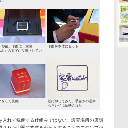
終了
十秒後。印面に「家電
印面を本体にセット
atch」の文字が反映されてい
タをした状態
紙に押してみた。手書きの漢字
もキレイに反映された
入れて稼働する仕組みではない。設置場所の店舗
成された印面に本体をセットすることでスタンプが