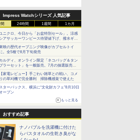
Impress Watchシリーズ 人気記事
時間
24時間
1週間
1カ月
ユニクロ、今日から「お盆特別セール」。涼感
シアサッカーワンピース待望値下げ、撥水ギア
ショーツは1990円に
東映の歴代オープニング映像がカプセルトイ
に。全5種で8月下旬発売
カルディ、オンライン限定「ネコバッグ＆タン
ブラーセット」を一般販売。7月の抽選販売の
当選無効分
【家電レビュー】手ごわい雑草との戦い、コメ
リの草刈機で完全勝利 掃除機感覚で使えた
スターバックス、横浜に“文化財カフェ”8月10日
オープン
もっと見る
おすすめ記事
ナノバブルを洗濯機に付けた
らバスタオルの生乾き臭がな
くなった!