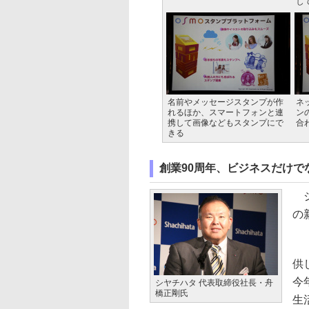
し
名前やメッセージスタンプが作
ネ
れるほか、スマートフォンと連
ン
携して画像などもスタンプにで
合
きる
創業90周年、ビジネスだけ
シ
の
「
供
今
シヤチハタ 代表取締役社長・舟
橋正剛氏
生