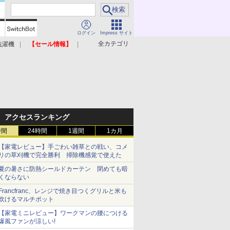
ログイン
Impress サイト
全カテゴリ
洗濯機
【セール情報】
照明器具
美容家電
アクセスランキング
時間
24時間
1週間
1カ月
【家電レビュー】手ごわい雑草との戦い、コメ
リの草刈機で完全勝利 掃除機感覚で使えた
夏の暑さに防熱シールドカーテン 閉めても暗
くならない
Francfranc、レンジで焼き目つくグリルと米も
炊けるマルチポット
【家電ミニレビュー】ワークマンの腰につける
爆風ファンが涼しい!