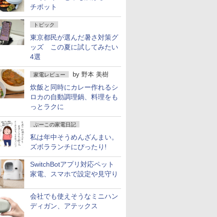
チポット
トピック
東京都民が選んだ暑さ対策グ
ッズ この夏に試してみたい
4選
by
野本 美樹
家電レビュー
炊飯と同時にカレー作れるシ
ロカの自動調理鍋、料理をも
っとラクに
ぷーこの家電日記
私は年中そうめんざんまい。
ズボラランチにぴったり!
SwitchBotアプリ対応ペット
家電、スマホで設定や見守り
会社でも使えそうなミニハン
ディガン、アテックス