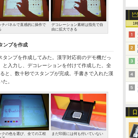
1
ッチパネルで直感的に操作で
デコレーション素材は指先で自
る
由に拡大できる
スタンプを作成
タンプを作成してみた。漢字対応前のデモ機だっ
ch」と入力し、デコレーションを付けて作成した。全
すると、数十秒でスタンプが完成。手書きで入れた漢
いた。
ンクの色を選び、全ての工程
まだ印面には何も付いていない