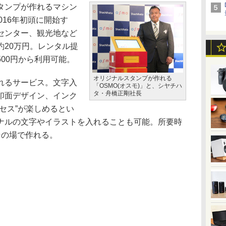
タンプが作れるマシン
016年初頭に開始す
センター、観光地など
約20万円。レンタル提
00円から利用可能。
オリジナルスタンプが作れる
れるサービス。文字入
「OSMO(オスモ)」と、シヤチハ
タ・舟橋正剛社長
印面デザイン、インク
セス”が楽しめるとい
ナルの文字やイラストを入れることも可能。所要時
その場で作れる。