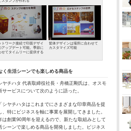
てスタンプが作れる
ットワーク接続で印面デザイ
筐体デザインは場所に合わせて
のアップデート可能。季節に
カスタマイズ可能
わせてタイムリーに提供する
でなく生活シーンでも楽しめる商品を
ヤチハタ 代表取締役社長・舟橋正剛氏は、オスモ
新サービスについて次のように語った。
シヤチハタはこれまでにさまざまな印章商品を提
し、特にビジネスを軸に事業を展開してきました。
年は創業90周年を迎えるので、新たな取組みとして
活シーンで楽しめる商品を開発しました。ビジネス