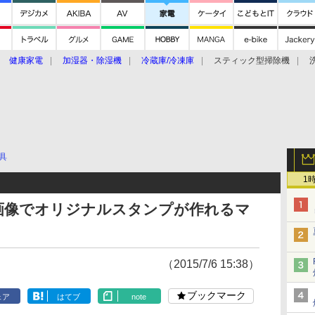
健康家電
加湿器・除湿機
冷蔵庫/冷凍庫
スティック型掃除機
扇風機
オーブン・電子レンジ
スマートハウス
掃除機
家事家電
ke大賞2019】
CES 2020
具
1
画像でオリジナルスタンプが作れるマ
（2015/7/6 15:38）
ブックマーク
ェア
はてブ
note