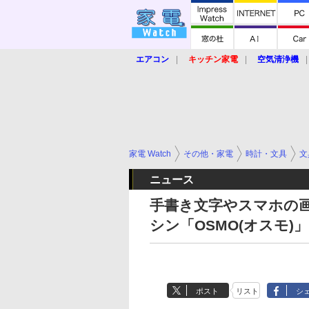
エアコン
キッチン家電
空気清浄機
炊飯器
ロボット掃除機
暖房器具
業界動向
【家電大賞2019】
【e-bi
家電 Watch
その他・家電
時計・文具
文
ニュース
手書き文字やスマホの
シン「OSMO(オスモ)」
ポスト
リスト
シ