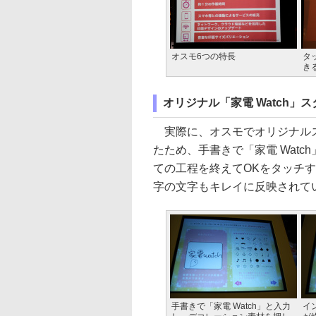
オスモ6つの特長
タ
き
オリジナル「家電 Watch」
実際に、オスモでオリジナルス
たため、手書きで「家電 Wat
ての工程を終えてOKをタッチ
字の文字もキレイに反映されて
手書きで「家電 Watch」と入力
イ