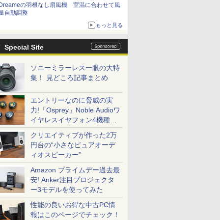
Dreameの羽根なし扇風機 室温に合わせて風
量自動調整
もっと見る
Special Site
ソニーミラーレス一眼の大特
集！ 見どころ記事まとめ
エントリーなのに脅威の実
力!「Osprey」Noble Audioワ
イヤレスイヤフォン4機種を
一気に聴く
クリエイティブが作った2万
円台の“小さなピュアオーデ
ィオスピーカー”
Amazon プライムデー過去最
安! Anker注目プロジェクタ
ー3モデルを使ってみた
性能の良いお得な中古PC情
報はこのページでチェック！