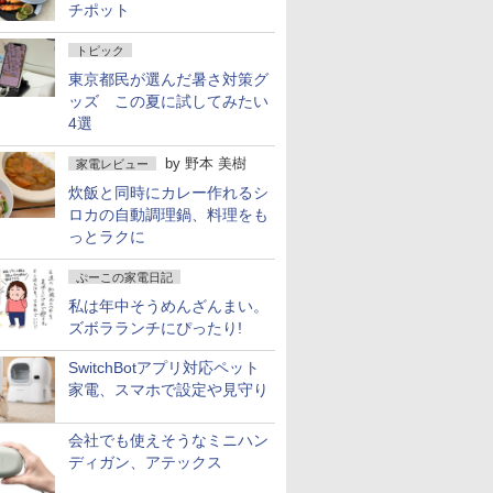
チポット
トピック
東京都民が選んだ暑さ対策グ
ッズ この夏に試してみたい
4選
by
野本 美樹
家電レビュー
炊飯と同時にカレー作れるシ
ロカの自動調理鍋、料理をも
っとラクに
ぷーこの家電日記
私は年中そうめんざんまい。
ズボラランチにぴったり!
SwitchBotアプリ対応ペット
家電、スマホで設定や見守り
会社でも使えそうなミニハン
ディガン、アテックス