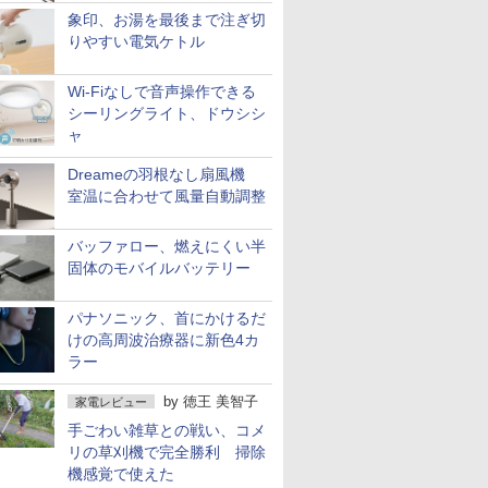
象印、お湯を最後まで注ぎ切
りやすい電気ケトル
Wi-Fiなしで音声操作できる
シーリングライト、ドウシシ
ャ
Dreameの羽根なし扇風機
室温に合わせて風量自動調整
バッファロー、燃えにくい半
固体のモバイルバッテリー
パナソニック、首にかけるだ
けの高周波治療器に新色4カ
ラー
by
徳王 美智子
家電レビュー
手ごわい雑草との戦い、コメ
リの草刈機で完全勝利 掃除
機感覚で使えた