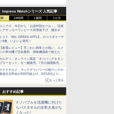
Impress Watchシリーズ 人気記事
時間
24時間
1週間
1カ月
ユニクロ、今日から「お盆特別セール」。涼感
シアサッカーワンピース待望値下げ、撥水ギア
ショーツは1990円に
ミスド「Mrs. GREEN APPLE」のコラボドーナ
ツ4種、いよいよ発売！
【家電レビュー】手ごわい雑草との戦い、コメ
リの草刈機で完全勝利 掃除機感覚で使えた
カルディ、オンライン限定「ネコバッグ＆タン
ブラーセット」を一般販売。7月の抽選販売の
当選無効分
マクドナルド、マックデリバリーの朝マックの
最低注文料金が500円値上げ。8月18日より
1,500円から受付
もっと見る
おすすめ記事
ナノバブルを洗濯機に付けた
らバスタオルの生乾き臭がな
くなった!