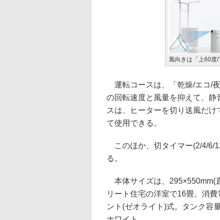
風向きは「上60度/
運転コースは、「乾燥/エコ/夜
の回転速度と風量を抑えて、静音
スは、ヒーターを切り送風だけ
て使用できる。
このほか、切タイマー(2/4/6
る。
本体サイズは、295×550mm(
リート住宅の洋室で16畳。消費電力は
ント(ゼオライト)式。タンク容量は
ホワイト。