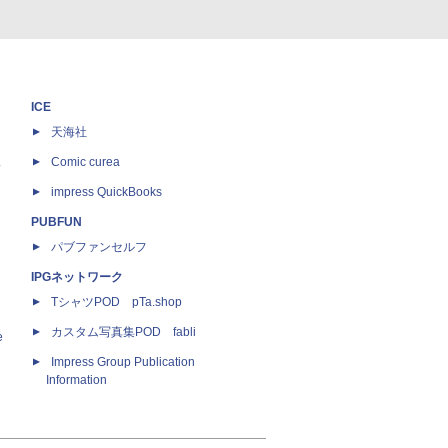
ICE
天海社
ス
Comic curea
impress QuickBooks
PUBFUN
パブファンセルフ
IPGネットワーク
TシャツPOD pTa.shop
カスタム写真集POD fabli
e
Impress Group Publication
Information