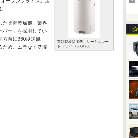
はオープンプライス。店
)。
した除湿乾燥機。業界
ルーバー」を採用してい
方向に360度送風
衣類乾燥除湿機「サーキュレー
ト ドライ RJ-XA70」
るため、ムラなく洗濯