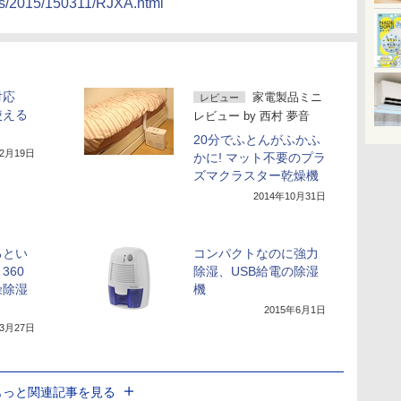
ews/2015/150311/RJXA.html
対応
家電製品ミニ
レビュー
使える
レビュー
by
西村 夢音
20分でふとんがふかふ
年2月19日
かに! マット不要のプラ
ズマクラスター乾燥機
2014年10月31日
るとい
コンパクトなのに強力
360
除湿、USB給電の除湿
燥除湿
機
2015年6月1日
年3月27日
もっと関連記事を見る