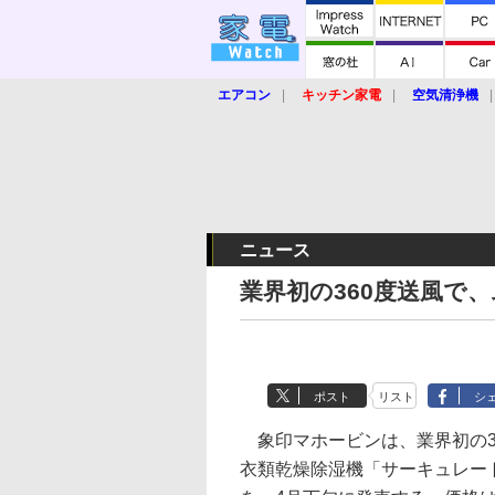
エアコン
キッチン家電
空気清浄機
炊飯器
ロボット掃除機
暖房器具
業界動向
【家電大賞2019】
【e-bi
ニュース
業界初の360度送風で
ポスト
リスト
シ
象印マホービンは、業界初の3
衣類乾燥除湿機「サーキュレート ド