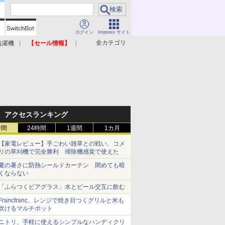
ログイン
Impress サイト
全カテゴリ
洗濯機
【セール情報】
照明器具
美容家電
アクセスランキング
時間
24時間
1週間
1カ月
【家電レビュー】手ごわい雑草との戦い、コメ
リの草刈機で完全勝利 掃除機感覚で使えた
夏の暑さに防熱シールドカーテン 閉めても暗
くならない
「ふらつくビアグラス」水とビール交互に飲む
Francfranc、レンジで焼き目つくグリルと米も
炊けるマルチポット
ニトリ、手軽に使えるシンプルなハンディクリ