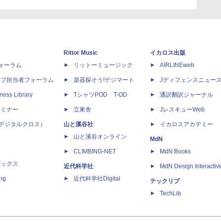
Rittor Music
イカロス出版
dフォーラム
リットーミュージック
AIRLINEweb
ップ担当者フォーラム
楽器探そう!デジマート
Jディフェンスニュー
ness Library
TシャツPOD T-OD
通訳翻訳ジャーナル
セミナー
立東舎
JレスキューWeb
 X（デジタルクロス）
山と溪谷社
イカロスアカデミー
山と溪谷オンライン
MdN
CLIMBING-NET
MdN Books
ブックス
近代科学社
MdN Design Interactiv
ing
近代科学社Digital
テックリブ
TechLib