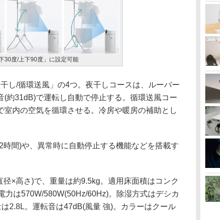
下30度/上下90度」に設定可能
干し/循環送風」の4つ。夜干しコースは、ルーバー
(約31dB)で運転し自動で停止する。循環送風コー
で室内の空気を循環させる。冷房や暖房の補助とし
/12時間)や、異常時に自動停止する機能などを搭載す
直径×高さ)で、重量は約9.5kg。適用床面積はコンク
570W/580W(50Hz/60Hz)。除湿方式はデシカ
2.8L。運転音は47dB(風量 強)。カラーはクール