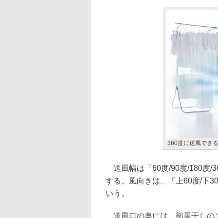
360度に送風でき
送風幅は「60度/90度/180
する。風向きは、「上60度/下3
いう。
送風口の奥には、部屋干しのニ