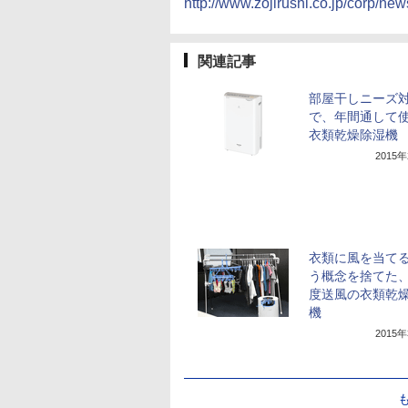
http://www.zojirushi.co.jp/corp/n
関連記事
部屋干しニーズ
で、年間通して
衣類乾燥除湿機
2015
衣類に風を当て
う概念を捨てた、
度送風の衣類乾
機
2015