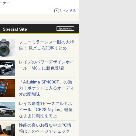
ーナー
もっと見る
Special Site
ソニーミラーレス一眼の大特
集！ 見どころ記事まとめ
レイズのパワーデザインホイ
ール「M6」に新色登場!!
「A&ultima SP4000T」の魅
力！ポケットに入るオーディ
オの醍醐味
レイズ鍛造1ピースアルミホ
イール「CE28 N-plus」軽量
なままに剛性を向上
性能の良いお得な中古PC情
報はこのページでチェック！