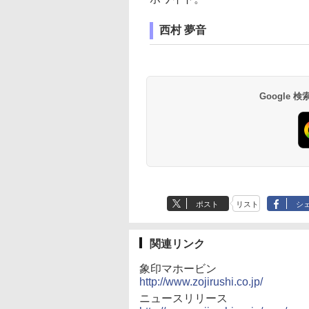
西村 夢音
Google
ポスト
リスト
シ
関連リンク
象印マホービン
http://www.zojirushi.co.jp/
ニュースリリース