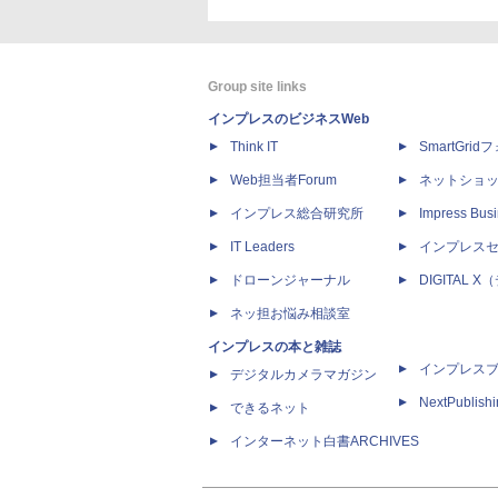
Group site links
インプレスのビジネスWeb
Think IT
SmartGri
Web担当者Forum
ネットショ
インプレス総合研究所
Impress Busi
IT Leaders
インプレス
ドローンジャーナル
DIGITAL
ネッ担お悩み相談室
インプレスの本と雑誌
インプレス
デジタルカメラマガジン
NextPublish
できるネット
インターネット白書ARCHIVES