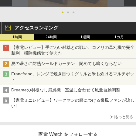
●
●
●
アクセスランキング
1時間
24時間
1週間
1カ月
【家電レビュー】手ごわい雑草との戦い、コメリの草刈機で完全
勝利 掃除機感覚で使えた
夏の暑さに防熱シールドカーテン 閉めても暗くならない
Francfranc、レンジで焼き目つくグリルと米も炊けるマルチポッ
ト
Dreameの羽根なし扇風機 室温に合わせて風量自動調整
【家電ミニレビュー】ワークマンの腰につける爆風ファンが涼し
い!
もっと見る
家電 Watch をフォローする