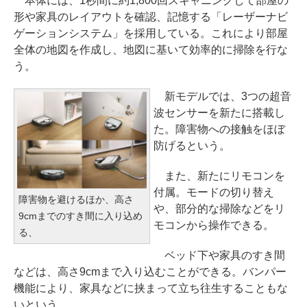
本体には、1秒間に約1,800回スキャニングして部屋の
形や家具のレイアウトを確認、記憶する「レーザーナビ
ゲーションシステム」を採用している。これにより部屋
全体の地図を作成し、地図に基いて効率的に掃除を行な
う。
新モデルでは、3つの超音
波センサーを新たに搭載し
た。障害物への接触をほぼ
防げるという。
また、新たにリモコンを
付属。モードの切り替え
障害物を避けるほか、高さ
や、部分的な掃除などをリ
9cmまでのすき間に入り込め
モコンから操作できる。
る、
ベッド下や家具のすき間
などは、高さ9cmまで入り込むことができる。バンパー
機能により、家具などに挟まって立ち往生することもな
いという。