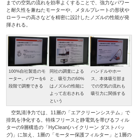
までの空気の流れを効率よくすることで、強力なパワー
と耐久性を兼ねたモーターや、メタルプレートの形状や
ローラーの高さなどを精密に設計したノズルの性能が発
揮される。
100%自社製造のモ
同社の調査による
ハンドルやホー
ーター。パワーを6
と、吸引力の50%
ス、本体吸引部ま
段階で調整できる
はノズルの性能に
での空気の流れも
よって左右される
吸引力に関係する
という
空気清浄力では、11層の「エアクリーンシステム」で
排気を浄化する。特殊フリースと静電気を帯びるフィル
ターの9層構造の「HyClean(ハイクリーン ダストバッ
グ)」に加え、1層の「モーター保護フィルター」と1層の