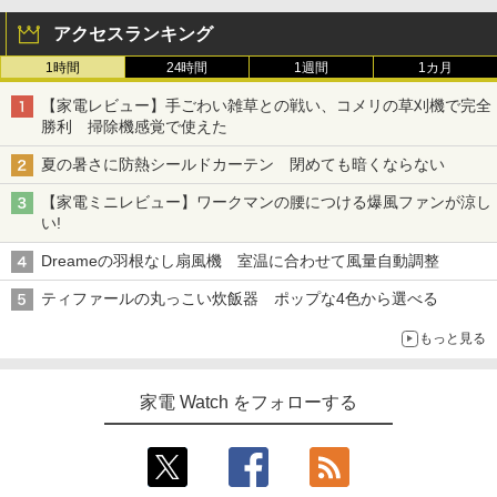
アクセスランキング
1時間
24時間
1週間
1カ月
【家電レビュー】手ごわい雑草との戦い、コメリの草刈機で完全
勝利 掃除機感覚で使えた
夏の暑さに防熱シールドカーテン 閉めても暗くならない
【家電ミニレビュー】ワークマンの腰につける爆風ファンが涼し
い!
Dreameの羽根なし扇風機 室温に合わせて風量自動調整
ティファールの丸っこい炊飯器 ポップな4色から選べる
もっと見る
家電 Watch をフォローする