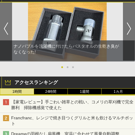
ナノバブルを洗濯機に付けたらバスタオルの生乾き臭が
なくなった!
●
●
●
アクセスランキング
1時間
24時間
1週間
1カ月
【家電レビュー】手ごわい雑草との戦い、コメリの草刈機で完全
勝利 掃除機感覚で使えた
Francfranc、レンジで焼き目つくグリルと米も炊けるマルチポッ
ト
Dreameの羽根なし扇風機 室温に合わせて風量自動調整