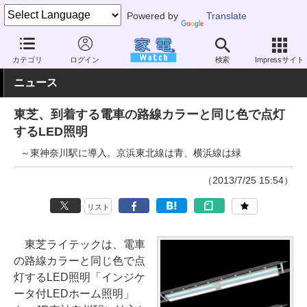
Powered by
Translate
家電 Watch
生活家電
照明器具
LED
カテゴリ
ログイン
検索
Impressサイト
ニュース
東芝、到着する電車の路線カラーと同じ色で点灯
するLED照明
～東神奈川駅に導入。京浜東北線は青、横浜線は緑
（2013/7/25 15:54）
リスト
東芝ライテックは、電車
の路線カラーと同じ色で点
灯するLED照明「インジケ
ータ付LEDホーム照明」