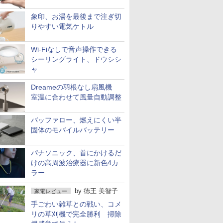
象印、お湯を最後まで注ぎ切
りやすい電気ケトル
Wi-Fiなしで音声操作できる
シーリングライト、ドウシシ
ャ
Dreameの羽根なし扇風機
室温に合わせて風量自動調整
バッファロー、燃えにくい半
固体のモバイルバッテリー
パナソニック、首にかけるだ
けの高周波治療器に新色4カ
ラー
by
徳王 美智子
家電レビュー
手ごわい雑草との戦い、コメ
リの草刈機で完全勝利 掃除