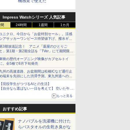
機感覚で使えた
Impress Watchシリーズ 人気記事
時間
24時間
1週間
1カ月
ユニクロ、今日から「お盆特別セール」。涼感
シアサッカーワンピース待望値下げ、撥水ギア
ショーツは1990円に
第3期放送記念！ アニメ「薬屋のひとりご
と」第1期・第2期全話を「TVer」にて期間限定
で順次無料配信開始
東映の歴代オープニング映像がカプセルトイ
に。全5種で8月下旬発売
九州の高速道路、お盆期間は松橋ICなど通行止
め端末を先頭にした渋滞予測。東九州道への迂
回は料金調整を実施
【現役学生がつづるAIとの生活】
【自分なら選ばない一日を考えて】 空いた午後
をチャッピーに捧げたら、思わぬ絶景に出会っ
もっと見る
た話
おすすめ記事
ナノバブルを洗濯機に付けた
らバスタオルの生乾き臭がな