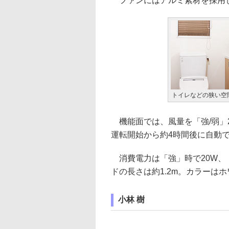
ファンにはアルミ素材を採用し、
トイレなどの狭い空
機能面では、風量を「強/弱」
運転開始から約4時間後に自動
消費電力は「強」時で20W、「弱
ドの長さは約1.2m。カラーは
小林 樹