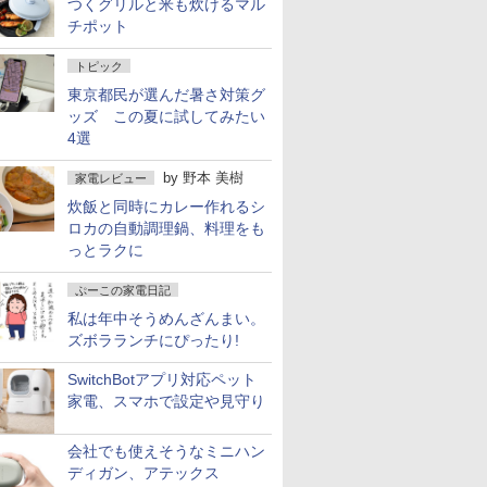
つくグリルと米も炊けるマル
チポット
トピック
東京都民が選んだ暑さ対策グ
ッズ この夏に試してみたい
4選
by
野本 美樹
家電レビュー
炊飯と同時にカレー作れるシ
ロカの自動調理鍋、料理をも
っとラクに
ぷーこの家電日記
私は年中そうめんざんまい。
ズボラランチにぴったり!
SwitchBotアプリ対応ペット
家電、スマホで設定や見守り
会社でも使えそうなミニハン
ディガン、アテックス