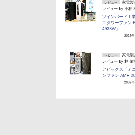
家電製
レビュー
レビュー
by
小林 
ツインバード工
ニタワーファン E
4938W」
2013
家電製
レビュー
レビュー
by
林 佑
アピックス「ミ
ンファン AMF-2
2009