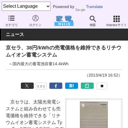
Powered by
Translate
家電 Watch
エネルギー
エネルギー
太陽電池
カテゴリ
ログイン
検索
Impressサイト
ニュース
京セラ、38円/kWhの売電価格を維持できるリチウ
ムイオン蓄電システム
～国内最大の蓄電池容量14.4kWh
（2013/4/19 16:52）
リスト
京セラは、太陽光発電シ
ステムと組み合わせても売
電価格を維持できる「リチ
ウムイオン蓄電システム Ty