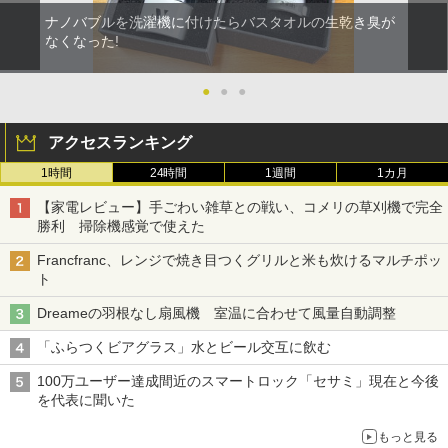
ナノバブルを洗濯機に付けたらバスタオルの生乾き臭が
なくなった!
●
●
●
アクセスランキング
1時間
24時間
1週間
1カ月
【家電レビュー】手ごわい雑草との戦い、コメリの草刈機で完全
勝利 掃除機感覚で使えた
Francfranc、レンジで焼き目つくグリルと米も炊けるマルチポッ
ト
Dreameの羽根なし扇風機 室温に合わせて風量自動調整
「ふらつくビアグラス」水とビール交互に飲む
100万ユーザー達成間近のスマートロック「セサミ」現在と今後
を代表に聞いた
もっと見る