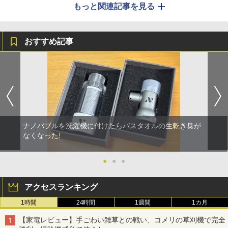
もっと関連記事を見る
おすすめ記事
ナノバブルを洗濯機に付けたらバスタオルの生乾き臭が
なくなった!
●
●
●
アクセスランキング
1時間
24時間
1週間
1カ月
【家電レビュー】手ごわい雑草との戦い、コメリの草刈機で完全