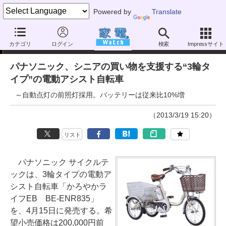
Powered by
Translate
ニュース
カテゴリ
ログイン
検索
Impressサイト
パナソニック、シニアの買い物を支援する“3輪タ
イプ”の電動アシスト自転車
～自動点灯の前照灯採用。バッテリーは従来比10%増
（2013/3/19 15:20）
リスト
パナソニック サイクルテ
ックは、3輪タイプの電動ア
シスト自転車「かろやかラ
イフEB BE-ENR835」
を、4月15日に発売する。希
望小売価格は200,000円前