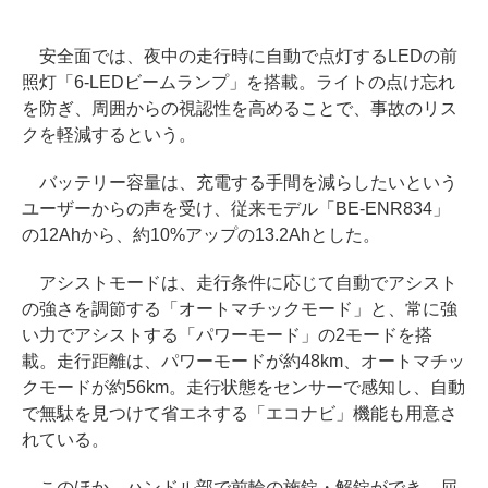
安全面では、夜中の走行時に自動で点灯するLEDの前
照灯「6-LEDビームランプ」を搭載。ライトの点け忘れ
を防ぎ、周囲からの視認性を高めることで、事故のリス
クを軽減するという。
バッテリー容量は、充電する手間を減らしたいという
ユーザーからの声を受け、従来モデル「BE-ENR834」
の12Ahから、約10%アップの13.2Ahとした。
アシストモードは、走行条件に応じて自動でアシスト
の強さを調節する「オートマチックモード」と、常に強
い力でアシストする「パワーモード」の2モードを搭
載。走行距離は、パワーモードが約48km、オートマチッ
クモードが約56km。走行状態をセンサーで感知し、自動
で無駄を見つけて省エネする「エコナビ」機能も用意さ
れている。
このほか、ハンドル部で前輪の施錠・解錠ができ、屈