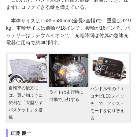
まずにロックできる鍵も備えている。
本体サイズは1,635×580mm(全長×全幅)で、重量は32.9
kg。車輪サイズは前輪が18インチ、後輪が16インチ。バ
ッテリーはリチウムイオンで、充電時間は付属の急速充
電器使用時で約4時間半。
自転車の後方に
ハンドル部の「エ
ライトは走行時に
は、買い物ように
コナビLEDスイッ
自動で点灯する
便利な「大型リヤ
チ」で、アシスト
バスケット」を搭
モードを切り替え
載
る
正藤 慶一