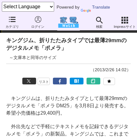
Powered by
Translate
ニュース
カテゴリ
ログイン
検索
Impressサイト
キングジム、折りたたみタイプでは最薄29mmの
デジタルメモ「ポメラ」
～文庫本と同等のサイズ
（2013/2/26 14:02）
リスト
キングジムは、折りたたみタイプとして最薄29mmの
デジタルメモ「ポメラ DM25」を3月8日より発売する。
希望小売価格は29,400円。
外出先などで手軽にテキストメモを記録できるデジタ
ルメモ「ポメラ」の新製品。キングジムでは、これまで