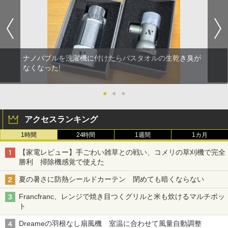
ナノバブルを洗濯機に付けたらバスタオルの生乾き臭が
なくなった!
●
●
●
アクセスランキング
1時間
24時間
1週間
1カ月
【家電レビュー】手ごわい雑草との戦い、コメリの草刈機で完全
勝利 掃除機感覚で使えた
夏の暑さに防熱シールドカーテン 閉めても暗くならない
Francfranc、レンジで焼き目つくグリルと米も炊けるマルチポッ
ト
Dreameの羽根なし扇風機 室温に合わせて風量自動調整