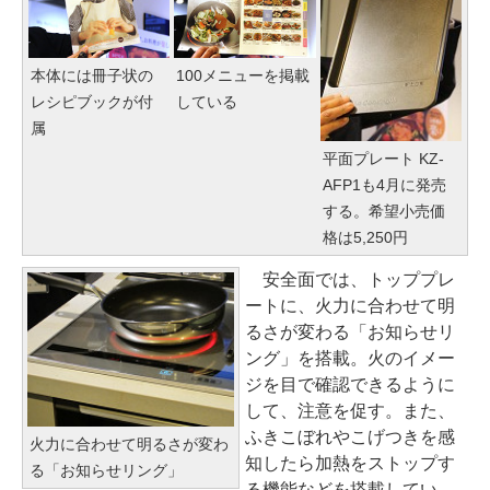
本体には冊子状の
100メニューを掲載
レシピブックが付
している
属
平面プレート KZ-
AFP1も4月に発売
する。希望小売価
格は5,250円
安全面では、トッププレ
ートに、火力に合わせて明
るさが変わる「お知らせリ
ング」を搭載。火のイメー
ジを目で確認できるように
して、注意を促す。また、
ふきこぼれやこげつきを感
火力に合わせて明るさが変わ
知したら加熱をストップす
る「お知らせリング」
る機能などを搭載してい