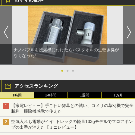
ナノバブルを洗濯機に付けたらバスタオルの生乾き臭が
なくなった!
●
●
●
アクセスランキング
1時間
24時間
1週間
1カ月
【家電レビュー】手ごわい雑草との戦い、コメリの草刈機で完全
勝利 掃除機感覚で使えた
空気入れも電動がイイ! トレックの軽量133gモデルでフロアポン
プの出番が消えた【ミニレビュー】