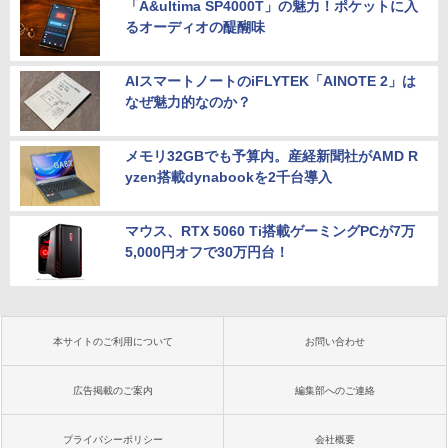
「A&ultima SP4000T」の魅力！ポケットに入
るオーディオの醍醐味
AIスマートノートのiFLYTEK「AINOTE 2」は
なぜ魅力的なのか？
メモリ32GBでも予算内。産経新聞社がAMD R
yzen搭載dynabookを2千台導入
マウス、RTX 5060 Ti搭載ゲーミングPCが7万
5,000円オフで30万円台！
本サイトのご利用について
お問い合わせ
広告掲載のご案内
編集部へのご連絡
プライバシーポリシー
会社概要