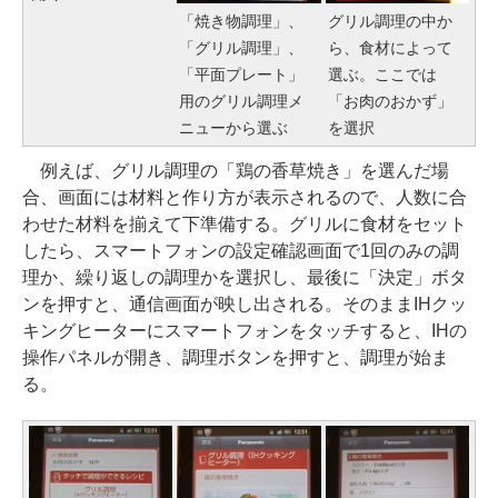
「焼き物調理」、
グリル調理の中か
「グリル調理」、
ら、食材によって
「平面プレート」
選ぶ。ここでは
用のグリル調理メ
「お肉のおかず」
ニューから選ぶ
を選択
例えば、グリル調理の「鶏の香草焼き」を選んだ場
合、画面には材料と作り方が表示されるので、人数に合
わせた材料を揃えて下準備する。グリルに食材をセット
したら、スマートフォンの設定確認画面で1回のみの調
理か、繰り返しの調理かを選択し、最後に「決定」ボタ
ンを押すと、通信画面が映し出される。そのままIHクッ
キングヒーターにスマートフォンをタッチすると、IHの
操作パネルが開き、調理ボタンを押すと、調理が始ま
る。