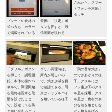
されたら、スマー
トフォンを本体に
タッチ
プレートの食材の
最後に「決定」ボ
並べ方も、カラー
タンを押すと、通
で掲載されている
信画面が現れる
「グリル」ボタン
グリル調理時は、
「鶏の香草焼き」
を押して、調理開
庫内が明るいの
のできあがりの様
始。本体の操作パ
で、焼き加減を目
子。グリルには、
ネルで、調理開始
で確認できる。写
フッ素加工のグリ
を最終確認する段
真はアップルパイ
ル皿を採用。グリ
階を設けたこと
を焼いている様子
ル皿は、食材の余
で、設定ミスを防
分な油を落としな
ぐ狙いがあるとい
がら焼きあげる