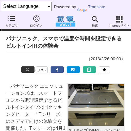
Powered by
Translate
ニュース
カテゴリ
ログイン
検索
Impressサイト
パナソニック、スマホで温度や時間を設定できる
ビルトインIHの体験会
（2013/2/26 00:00）
リスト
パナソニック エコソリュ
ーションズは、スマートフ
ォンから調理設定できるビ
ルトインタイプのIHクッキ
ングヒーター「Tシリーズ」
のメディア向けの体験会を
開催した。Tシリーズは4月1
3口タイプのIHクッキングヒ