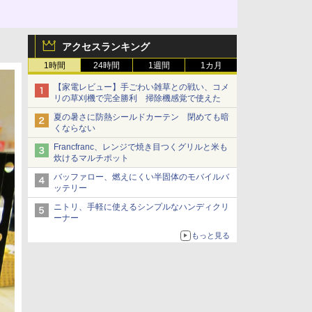
アクセスランキング
1時間
24時間
1週間
1カ月
【家電レビュー】手ごわい雑草との戦い、コメ
リの草刈機で完全勝利 掃除機感覚で使えた
夏の暑さに防熱シールドカーテン 閉めても暗
くならない
Francfranc、レンジで焼き目つくグリルと米も
炊けるマルチポット
バッファロー、燃えにくい半固体のモバイルバ
ッテリー
ニトリ、手軽に使えるシンプルなハンディクリ
ーナー
もっと見る