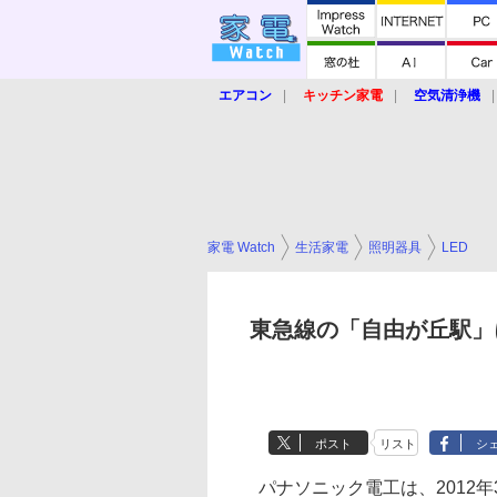
エアコン
キッチン家電
空気清浄機
炊飯器
ロボット掃除機
暖房器具
業界動向
【家電大賞2019】
【e-bi
家電 Watch
生活家電
照明器具
LED
東急線の「自由が丘駅」
ポスト
リスト
シ
パナソニック電工は、2012年