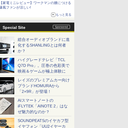
【家電ミニレビュー】ワークマンの腰につける
爆風ファンが涼しい!
もっと見る
Special Site
総合オーディオブランドに進
化するSHANLINGとは何者
か？
ハイグレードテレビ「TCL
Q7D Pro」。圧巻の色彩美で
映画＆ゲームが極上体験に
レイズのプレミアムカー向け
ブランドHOMURAから
「2×9R」が登場！
AIスマートノートの
iFLYTEK「AINOTE 2」はな
ぜ魅力的なのか？
SOUNDPEATSのイヤカフ型
イヤフォン「UU2イヤーカ