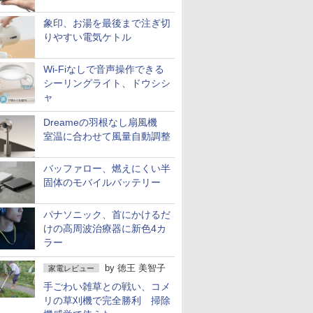
象印、お湯を最後まで注ぎ切
りやすい電気ケトル
Wi-Fiなしで音声操作できる
シーリングライト、ドウシシ
ャ
Dreameの羽根なし扇風機
室温に合わせて風量自動調整
バッファロー、燃えにくい半
固体のモバイルバッテリー
パナソニック、首にかけるだ
けの高周波治療器に新色4カ
ラー
by
徳王 美智子
家電レビュー
手ごわい雑草との戦い、コメ
リの草刈機で完全勝利 掃除