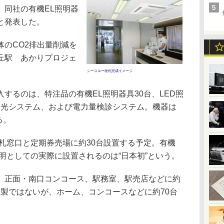
、同社の有機EL照明器
と発表した。
のCO2排出量削減を
丘駅 あかりプロジェ
シースルー改札完成イメージ
るのは、特注品の有機EL照明器具30台、LED照
・調光システム、および電力量検診システム。機器は
る。
札窓口と定期券売場に約30台設置する予定。有機
明としての実際に設置されるのは“日本初”という。
、正面・南口コンコース、駅務室、駅売店などに約
同社製ではないが、ホーム、コンコースなどに約70台
。