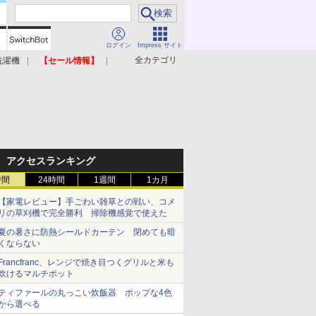
ログイン
Impress サイト
全カテゴリ
洗濯機
【セール情報】
照明器具
美容家電
アクセスランキング
時間
24時間
1週間
1カ月
【家電レビュー】手ごわい雑草との戦い、コメ
リの草刈機で完全勝利 掃除機感覚で使えた
夏の暑さに防熱シールドカーテン 閉めても暗
くならない
Francfranc、レンジで焼き目つくグリルと米も
炊けるマルチポット
ティファールの丸っこい炊飯器 ポップな4色
から選べる