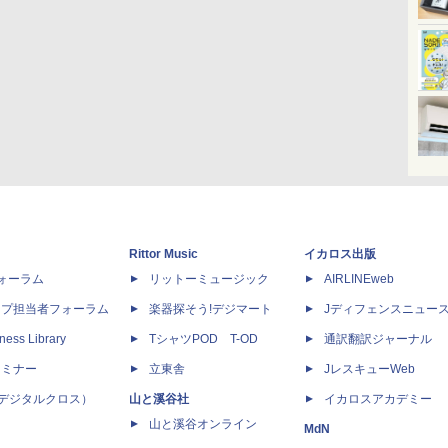
Rittor Music
イカロス出版
dフォーラム
リットーミュージック
AIRLINEweb
ップ担当者フォーラム
楽器探そう!デジマート
Jディフェンスニュー
ness Library
TシャツPOD T-OD
通訳翻訳ジャーナル
セミナー
立東舎
JレスキューWeb
 X（デジタルクロス）
山と溪谷社
イカロスアカデミー
山と溪谷オンライン
MdN