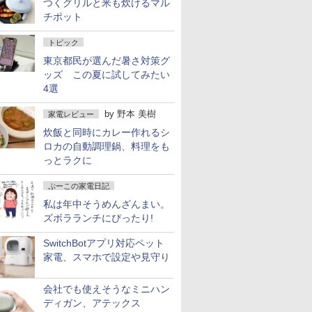
つくグリルと米も炊けるマル
チポット
トピック
東京都民が選んだ暑さ対策グ
ッズ この夏に試してみたい
4選
by
野本 美樹
家電レビュー
炊飯と同時にカレー作れるシ
ロカの自動調理鍋、料理をも
っとラクに
ぷーこの家電日記
私は年中そうめんざんまい。
ズボラランチにぴったり!
SwitchBotアプリ対応ペット
家電、スマホで設定や見守り
会社でも使えそうなミニハン
ディガン、アテックス