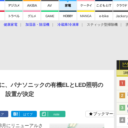
健康家電
加湿器・除湿機
冷蔵庫/冷凍庫
スティック型掃除機
扇風機
オーブン・電子レンジ
スマートハウス
掃除機
家事家電
ke大賞2019】
CES 2020
1
に、パナソニックの有機ELとLED照明の
設置が決定
ブックマーク
ェア
はてブ
note
3月にリニューアルさ