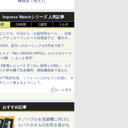
機感覚で使えた
Impress Watchシリーズ 人気記事
時間
24時間
1週間
1カ月
ユニクロ、今日から「お盆特別セール」。涼感
シアサッカーワンピース待望値下げ、撥水ギア
ショーツは1990円に
KDDI、楽天へのローミングを9月末で終了
ミスド「Mrs. GREEN APPLE」のコラボドーナ
ツ4種、いよいよ発売！
【家電レビュー】手ごわい雑草との戦い、コメ
リの草刈機で完全勝利 掃除機感覚で使えた
NTT島田社長、ソフトバンクのセブン出資に「d
ポイント使えるようにして」
もっと見る
おすすめ記事
ナノバブルを洗濯機に付けた
らバスタオルの生乾き臭がな