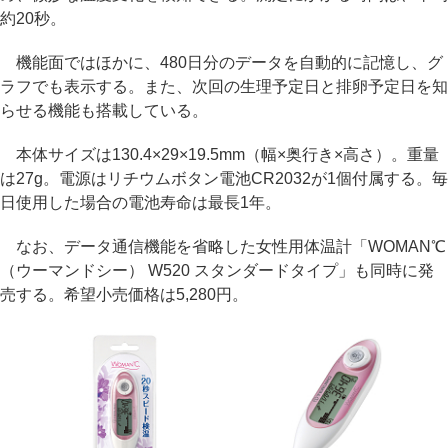
約20秒。
機能面ではほかに、480日分のデータを自動的に記憶し、グ
ラフでも表示する。また、次回の生理予定日と排卵予定日を知
らせる機能も搭載している。
本体サイズは130.4×29×19.5mm（幅×奥行き×高さ）。重量
は27g。電源はリチウムボタン電池CR2032が1個付属する。毎
日使用した場合の電池寿命は最長1年。
なお、データ通信機能を省略した女性用体温計「WOMAN℃
（ウーマンドシー） W520 スタンダードタイプ」も同時に発
売する。希望小売価格は5,280円。