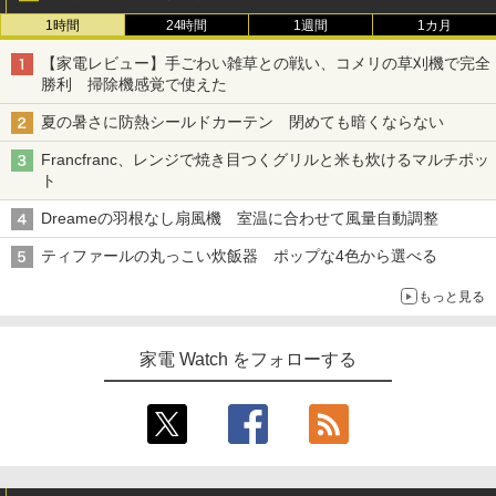
1時間
24時間
1週間
1カ月
【家電レビュー】手ごわい雑草との戦い、コメリの草刈機で完全
勝利 掃除機感覚で使えた
夏の暑さに防熱シールドカーテン 閉めても暗くならない
Francfranc、レンジで焼き目つくグリルと米も炊けるマルチポッ
ト
Dreameの羽根なし扇風機 室温に合わせて風量自動調整
ティファールの丸っこい炊飯器 ポップな4色から選べる
もっと見る
家電 Watch をフォローする