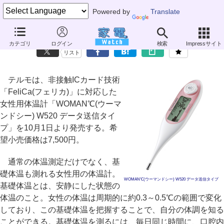
Powered by
Translate
テルモ、おサイフケータイにデータが送れる女性用体温計
カテゴリ
ログイン
検索
Impressサイト
リスト
テルモは、非接触ICカード技術
「FeliCa(フェリカ)」に対応した
女性用体温計「WOMAN℃(ウーマ
ンドシー) W520 データ送信タイ
プ」を10月1日より発売する。希
望小売価格は7,500円。
通常の体温測定だけでなく、基
礎体温も測れる女性用の体温計。
WOMAN℃(ウーマンドシー) W520 データ送信タイプ
基礎体温とは、安静にした状態の
体温のこと。女性の体温は周期的に約0.3～0.5℃の範囲で変化
しており、この基礎体温を把握することで、自分の体調を知る
ことができる。基礎体温を測るには、毎日同じ時間に、口腔内