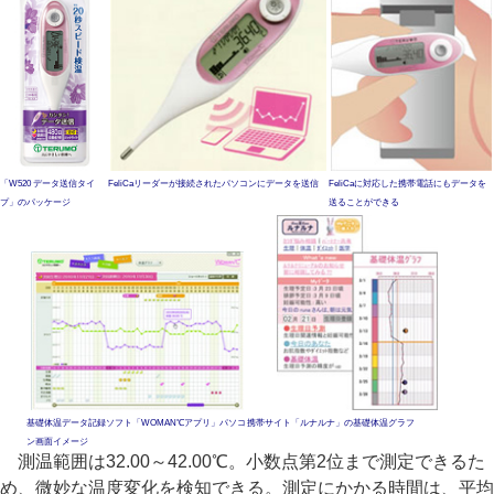
「W520 データ送信タイ
FeliCaリーダーが接続されたパソコンにデータを送信
FeliCaに対応した携帯電話にもデータを
プ」のパッケージ
送ることができる
基礎体温データ記録ソフト「WOMAN℃アプリ」パソコ
携帯サイト「ルナルナ」の基礎体温グラフ
ン画面イメージ
測温範囲は32.00～42.00℃。小数点第2位まで測定できるた
め、微妙な温度変化を検知できる。測定にかかる時間は、平均