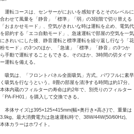
運転コースは、センサーがにおいを感知するとそのレベルに
合わせて風量を「静音」「標準」「弱」の3段階で切り替える
「おまかせモード」、空気がきれいな時は運転を止め、電気代
を節約する「エコ自動モード」、急速運転で部屋の空気を一気
にきれいにした後、静音運転と標準運転を繰り返し行なう「花
粉モード」の3つのほか、「急速」「標準」「静音」の3つか
ら手動で運転することもできる。そのほか、3時間の切タイマ
ー運転を備える。
吸気は、「フロントパネル全面吸気」方式。パワフルに素早
く吸気を行なうという。8畳の部屋を清浄する時間は約17分。
本体内蔵のフィルターの寿命は約2年で、別売りのフィルター
「PA-FH01」を購入して交換できる。
本体サイズは395×125×415mm(幅×奥行き×高さ)で、重量は
3.9kg。最大消費電力は急速運転時で、38W/44W(50/60Hz)。
本体カラーはホワイト。