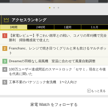
●
●
●
アクセスランキング
1時間
24時間
1週間
1カ月
【家電レビュー】手ごわい雑草との戦い、コメリの草刈機で完全
勝利 掃除機感覚で使えた
Francfranc、レンジで焼き目つくグリルと米も炊けるマルチポッ
ト
Dreameの羽根なし扇風機 室温に合わせて風量自動調整
100万ユーザー達成間近のスマートロック「セサミ」現在と今後
を代表に聞いた
工事不要のパナソニック食洗機 1〜2人向け
もっと見る
家電 Watch をフォローする