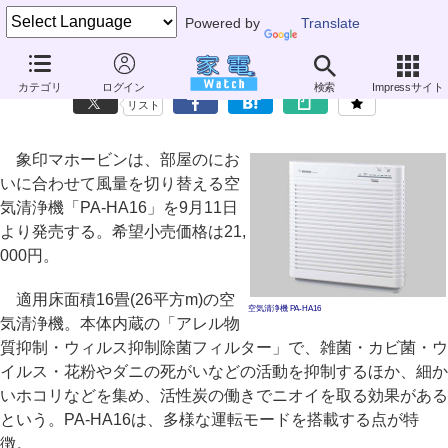
Powered by
Translate
象印、部屋のにおいに合わせて風量を切り替える空気清浄機
カテゴリ
ログイン
検索
Impressサイト
リスト
象印マホービンは、部屋のにお
いに合わせて風量を切り替える空
気清浄機「PA-HA16」を9月11日
より発売する。希望小売価格は21,
000円。
適用床面積16畳(26平方m)の空
空気清浄機 PA-HA16
気清浄機。本体内蔵の「アレル物
質抑制・ウィルス抑制除菌フィルター」で、雑菌・カビ菌・ウ
イルス・花粉やダニの死がいなどの活動を抑制するほか、細か
いホコリなどを集め、活性炭の働きでニオイを取る効果がある
という。PA-HA16は、多様な運転モードを搭載する点が特
徴。