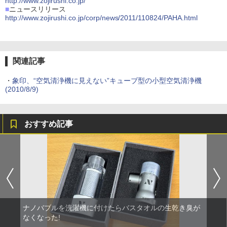
http://www.zojirushi.co.jp/
■
ニュースリリース
http://www.zojirushi.co.jp/corp/news/2011/110824/PAHA.html
関連記事
・
象印、“空気清浄機に見えない”キューブ型の小型空気清浄機
(2010/8/9)
おすすめ記事
ナノバブルを洗濯機に付けたらバスタオルの生乾き臭が
なくなった!