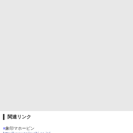
関連リンク
■
象印マホービン