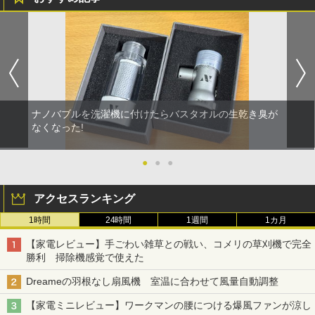
ナノバブルを洗濯機に付けたらバスタオルの生乾き臭が
なくなった!
●
●
●
アクセスランキング
1時間
24時間
1週間
1カ月
【家電レビュー】手ごわい雑草との戦い、コメリの草刈機で完全
勝利 掃除機感覚で使えた
Dreameの羽根なし扇風機 室温に合わせて風量自動調整
【家電ミニレビュー】ワークマンの腰につける爆風ファンが涼し