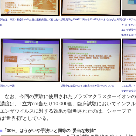
試験は、東京・神奈川の44カ所の透析病院にて行なわれ
試験期間は2009年12月から2010年6月末までの約6カ月間
試験エリアの
た
ア”と“イオ
エンザ感染件
衝地帯も設け
試験フロー図
試験中には図のような観察項目が設けられている
この結果、イ
で14件の発
なお、今回の実験に使用されたプラズマクラスターイオンの
濃度は、1立方cm当たり10,000個。臨床試験においてインフル
エンザウイルスに対する効果が証明されたのは、シャープで
は“世界初”としている。
■
「30%」はうがいや手洗いと同等の“妥当な数値”