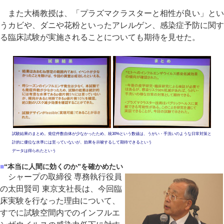
また大橋教授は、「プラズマクラスターと相性が良い」とい
うカビや、ダニや花粉といったアレルゲン、感染症予防に関す
る臨床試験が実施されることについても期待を見せた。
試験結果のまとめ。発症件数自体が少なかったため、統
30%という数値は、うがい・手洗いのような日常対策と
計的に優位な水準には至っていないが、効果を示唆する
して期待できるという
データは得られたという
■
“本当に人間に効くのか”を確かめたい
シャープの取締役 専務執行役員
の太田賢司 東京支社長は、今回臨
床実験を行なった理由について、
すでに試験空間内でのインフルエ