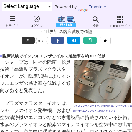
Powered by
Translate
シャープのプラズマクラスターイオン、インフルエンザウイルス感染率
カテゴリ
ログイン
検索
Impressサイト
の低減に効果
～“世界初”の臨床試験で確認
リスト
■
臨床試験でインフルエンザウイルス感染率を約30%低減
シャープは、同社の除菌・脱臭
技術「高濃度プラズマクラスター
イオン」が、臨床試験によりイン
フルエンザの感染率を低減する傾
向があると発表した。
プラズマクラスターイオンは、
プラズマクラスターイオンの発生装置。シャープの空気
シャープのイオン発生機、および
清浄機やエアコンなどに搭載されている
空気清浄機やエアコンなどの家電製品に搭載されている技術。
水素のプラスイオンと酸素のマイナスイオンを空気中に放出す
ることで、空気中に浮遊する細菌やカビ、ウイルスなどの表面