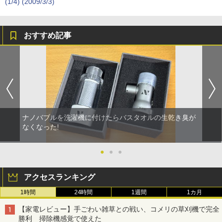
(1/4) (2009/3/3)
おすすめ記事
ナノバブルを洗濯機に付けたらバスタオルの生乾き臭が
なくなった!
●
●
●
アクセスランキング
1時間
24時間
1週間
1カ月
【家電レビュー】手ごわい雑草との戦い、コメリの草刈機で完全
勝利 掃除機感覚で使えた