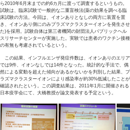
ら2010年6月末までの約6カ月に渡って調査するというもの。
試験は、臨床試験で一般的な二重盲検法(薬の効果を調べる臨
床試験の方法。今回は、イオンありとなしの両方に装置を置
き、イオンあり側にのみプラズマクラスターイオンを発生させ
た)を採用。試験自体は第三者機関の財団法人パブリックヘル
スリサーチセンターが実施した。実験では患者のワクチン接種
の有無も考慮されているという。
この結果、インフルエンザ発症件数は、イオンありのエリア
では9件、イオンなしでは14件となった。統計的な手法で、偶
然による変動を超えた傾向があるかないかを判別した結果、プ
ラズマクラスターイオンにより感染率が約30%低減したことが
確認されたという。この調査結果は、2011年1月に開催される
日本疫学会にて、大橋教授が論文発表する予定という。