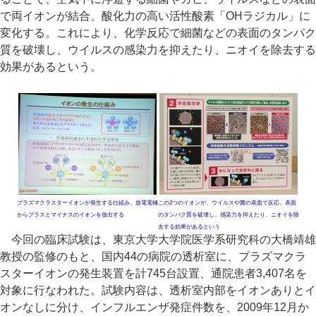
で両イオンが結合、酸化力の高い活性酸素「OHラジカル」に
変化する。これにより、化学反応で細菌などの表面のタンパク
質を破壊し、ウイルスの感染力を抑えたり、ニオイを除去する
効果があるという。
プラズマクラスターイオンが発生する仕組み。放電電極
この2つのイオンが、ウイルスや菌の表面で反応。表面
からプラスとマイナスのイオンを放出する
のタンパク質を破壊し、感染力を抑えたり、ニオイを除
去する効果があるという
今回の臨床試験は、東京大学大学院医学系研究科の大橋靖雄
教授の監修のもと、国内44の病院の透析室に、プラズマクラ
スターイオンの発生装置を計745台設置、通院患者3,407名を
対象に行なわれた。試験内容は、透析室内部をイオンありとイ
オンなしに分け、インフルエンザ発症件数を、2009年12月か