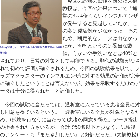
今回の試験の監修を務めた大橋
教授は、今回の結果について「通
常の3～4倍くらいインフルエンザ
が発生すると見越していたが、こ
の冬は発症例が少なかった。その
ため、断定的なデータは出なかっ
たが、30%というのは妥当な数
試験を監修した、東京大学大学院医学系研究科の大橋靖
値。うがいや手洗いなどは40%と
雄教授
されており、日常の対策として期待できる。類似の試験がなさ
れて初めて評価が確立されるため、今回の試験結果を以て、プ
ラズマクラスターのインフルエンザに対する効果の評価が完全
に確立したということは言えないが、効果を示唆するだけのデ
ータは十分に得られた」と評価した。
今回の試験に当たっては、透析室に入っている患者全員に対
し同意を得ているという。「透析室にいる全員が対象となるた
め、(試験を行なうに当たって)患者の同意を得た。データ提出
の拒否された方もいるが、合計で50名以下と少なく、試験後
のアンケートも『また参加したい』と好評だった」(大橋教授)