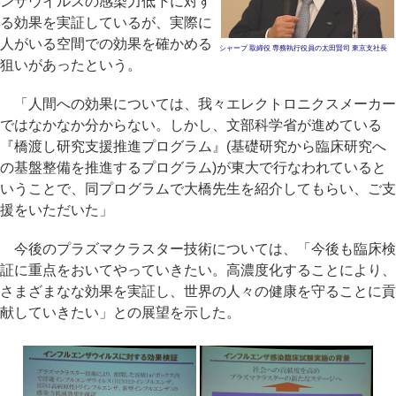
ンザウイルスの感染力低下に対す
る効果を実証しているが、実際に
人がいる空間での効果を確かめる
シャープ 取締役 専務執行役員の太田賢司 東京支社長
狙いがあったという。
「人間への効果については、我々エレクトロニクスメーカー
ではなかなか分からない。しかし、文部科学省が進めている
『橋渡し研究支援推進プログラム』(基礎研究から臨床研究へ
の基盤整備を推進するプログラム)が東大で行なわれていると
いうことで、同プログラムで大橋先生を紹介してもらい、ご支
援をいただいた」
今後のプラズマクラスター技術については、「今後も臨床検
証に重点をおいてやっていきたい。高濃度化することにより、
さまざまなな効果を実証し、世界の人々の健康を守ることに貢
献していきたい」との展望を示した。