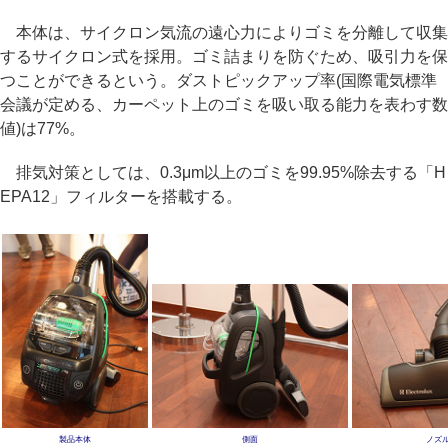
本体は、サイクロン気流の遠心力によりゴミを分離して収集
するサイクロン式を採用。ゴミ詰まりを防ぐため、吸引力を保
つことができるという。ダストピックアップ率(国際電気標準
会議が定める、カーペット上のゴミを吸い取る能力を表わす数
値)は77%。
排気対策としては、0.3μm以上のゴミを99.95%除去する「H
EPA12」フィルターを搭載する。
製品本体
側面
ノズ