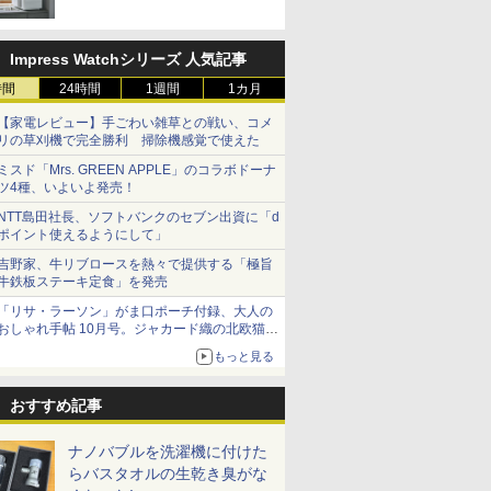
Impress Watchシリーズ 人気記事
時間
24時間
1週間
1カ月
【家電レビュー】手ごわい雑草との戦い、コメ
リの草刈機で完全勝利 掃除機感覚で使えた
ミスド「Mrs. GREEN APPLE」のコラボドーナ
ツ4種、いよいよ発売！
NTT島田社長、ソフトバンクのセブン出資に「d
ポイント使えるようにして」
吉野家、牛リブロースを熱々で提供する「極旨
牛鉄板ステーキ定食」を発売
「リサ・ラーソン」がま口ポーチ付録、大人の
おしゃれ手帖 10月号。ジャカード織の北欧猫デ
ザイン
もっと見る
おすすめ記事
ナノバブルを洗濯機に付けた
らバスタオルの生乾き臭がな