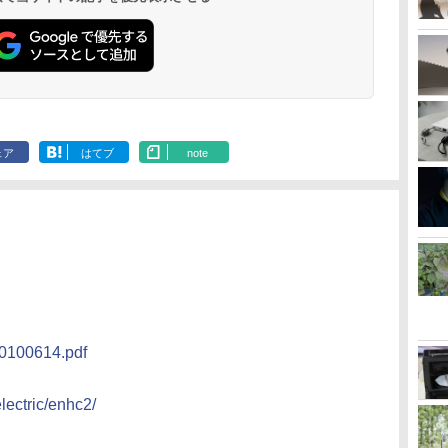
ェア
はてブ
note
e20100614.pdf
electric/enhc2/