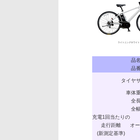
ライトニングホワイト
品
品
タイヤ
車体
全
全
充電1回当たりの
走行距離
オー
(新測定基準)