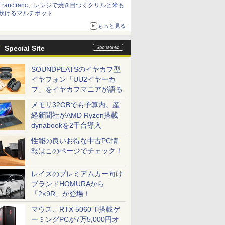
Francfranc、レンジで焼き目つくグリルと米も
炊けるマルチポット
もっと見る
Special Site
SOUNDPEATSのイヤカフ型
イヤフォン「UU2イヤーカ
フ」をイヤカフマニアが語る
メモリ32GBでも予算内。産
経新聞社がAMD Ryzen搭載
dynabookを2千台導入
性能の良いお得な中古PC情
報はこのページでチェック！
レイズのプレミアムカー向け
ブランドHOMURAから
「2×9R」が登場！
マウス、RTX 5060 Ti搭載ゲ
ーミングPCが7万5,000円オ