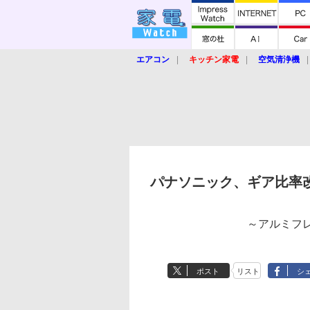
エアコン
キッチン家電
空気清浄機
炊飯器
ロボット掃除機
暖房器具
業界動向
【家電大賞2019】
【e-bi
パナソニック、ギア比率
～アルミフ
ポスト
リスト
シ