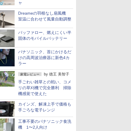
ャ
Dreameの羽根なし扇風機
室温に合わせて風量自動調整
バッファロー、燃えにくい半
固体のモバイルバッテリー
パナソニック、首にかけるだ
けの高周波治療器に新色4カ
ラー
by
徳王 美智子
家電レビュー
手ごわい雑草との戦い、コメ
リの草刈機で完全勝利 掃除
機感覚で使えた
カインズ、解凍上手で価格も
手ごろな電子レンジ
工事不要のパナソニック食洗
機 1〜2人向け