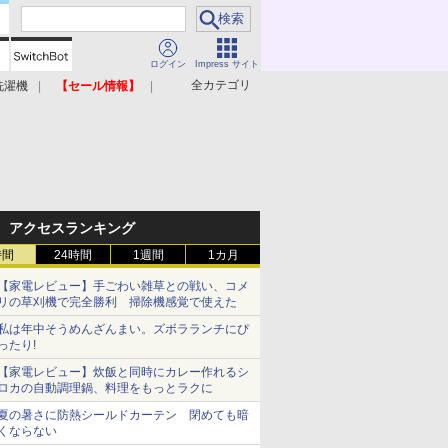
ログイン
Impress サイト
全カテゴリ
洗濯機
【セール情報】
照明器具
美容家電
アクセスランキング
時間
24時間
1週間
1カ月
【家電レビュー】手ごわい雑草との戦い、コメ
リの草刈機で完全勝利 掃除機感覚で使えた
私は年中そうめんざんまい。ズボラランチにぴ
ったり!
【家電レビュー】炊飯と同時にカレー作れるシ
ロカの自動調理鍋、料理をもっとラクに
夏の暑さに防熱シールドカーテン 閉めても暗
くならない