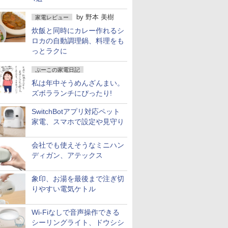
by
野本 美樹
家電レビュー
炊飯と同時にカレー作れるシ
ロカの自動調理鍋、料理をも
っとラクに
ぷーこの家電日記
私は年中そうめんざんまい。
ズボラランチにぴったり!
SwitchBotアプリ対応ペット
家電、スマホで設定や見守り
会社でも使えそうなミニハン
ディガン、アテックス
象印、お湯を最後まで注ぎ切
りやすい電気ケトル
Wi-Fiなしで音声操作できる
シーリングライト、ドウシシ