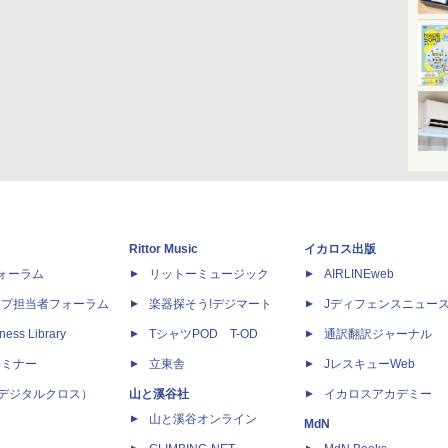
Rittor Music
イカロス出版
dフォーラム
リットーミュージック
AIRLINEweb
ップ担当者フォーラム
楽器探そう!デジマート
Jディフェンスニュー
ness Library
TシャツPOD T-OD
通訳翻訳ジャーナル
セミナー
立東舎
JレスキューWeb
 X（デジタルクロス）
山と溪谷社
イカロスアカデミー
山と溪谷オンライン
MdN