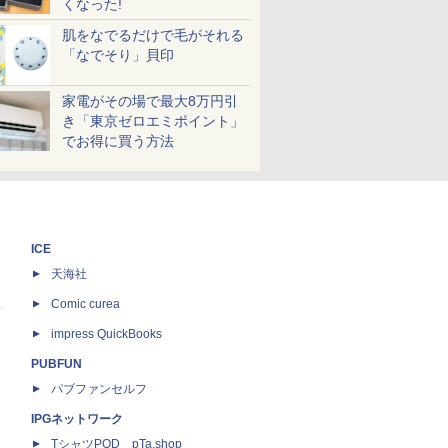
くなった!
肌をなでるだけで毛がそれる
「なでそり」貝印
家電がその場で最大8万円引
き「東京ゼロエミポイント」
でお得に買う方法
ICE
天海社
ス
Comic curea
impress QuickBooks
PUBFUN
パブファンセルフ
IPGネットワーク
TシャツPOD pTa.shop