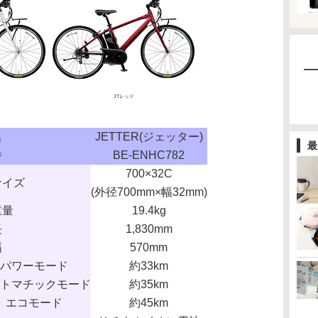
JTレッド
名
JETTER(ジェッター)
最
番
BE-ENHC782
700×32C
サイズ
(外径700mm×幅32mm)
重量
19.4kg
長
1,830mm
幅
570mm
パワーモード
約33km
トマチックモード
約35km
エコモード
約45km