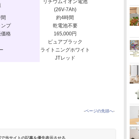
リチウムイオン電池
源
(26V-7Ah)
時間
約4時間
ランプ
乾電池不要
売価格
165,000円
ピュアブラック
ー
ライトニングホワイト
JTレッド
-
ページの先頭へ
-
 検索で当サイトの記事を優先表示させる