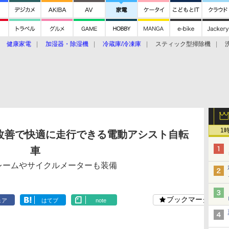
健康家電
加湿器・除湿機
冷蔵庫/冷凍庫
スティック型掃除機
扇風機
オーブン・電子レンジ
スマートハウス
掃除機
家事家電
ke大賞2019】
CES 2020
1
改善で快適に走行できる電動アシスト自転
車
レームやサイクルメーターも装備
ブックマーク
ェア
はてブ
note