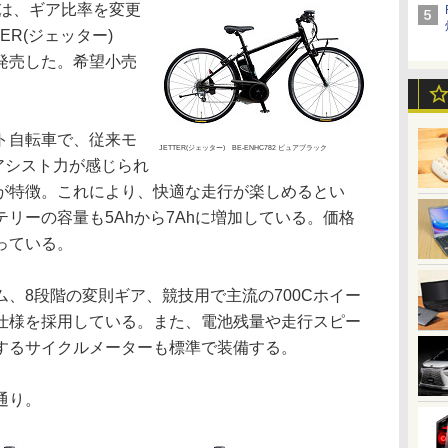
は、ギア比率を変更
ER(ジェッター)
日に発売した。希望小売
ト自転車で、従来モ
JETTER(ジェッター) BE-ENHC782 ピュアブラック
、アシスト力が感じられ
が特徴。これにより、快適な走行が楽しめるとい
リーの容量も5Ahから7Ahに増加している。価格
っている。
、8段階の変則ギア、競技用で主流の700Cホイー
仕様を採用している。また、電池残量や走行スピー
するサイクルメーターも標準で装備する。
通り。