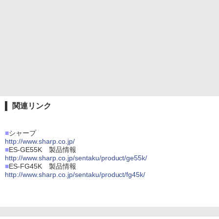
関連リンク
■
シャープ
http://www.sharp.co.jp/
■
ES-GE55K 製品情報
http://www.sharp.co.jp/sentaku/product/ge55k/
■
ES-FG45K 製品情報
http://www.sharp.co.jp/sentaku/product/fg45k/