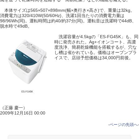
本体サイズは565×507×898mm(幅×奥行き×高さ)で、重量は32kg。
消費電力は320/410W(50/60Hz)、洗濯1回当たりの消費電力量は
98/96Wh(同)。運転時間は約40/約37分(同)。運転音は洗濯時で44dB、
脱水時で49dB。
洗濯容量が4.5kgの「ES-FG45K」も、同
時に発売された。Ag+イオンコート、高濃
度洗浄、簡易乾燥機能を搭載するが、穴な
し槽は省かれている。価格はオープンプラ
イスで、店頭予想価格は34,000円前後。
ES-FG45K
（正藤 慶一）
2009年12月16日 00:00
-
ページの先頭へ
-