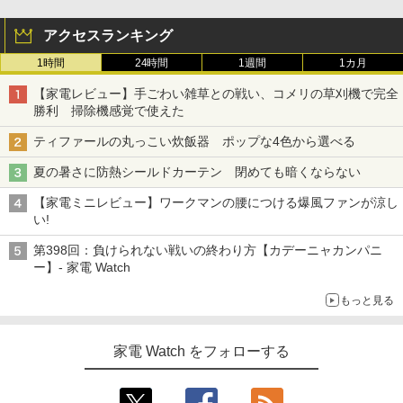
アクセスランキング
1時間
24時間
1週間
1カ月
【家電レビュー】手ごわい雑草との戦い、コメリの草刈機で完全
勝利 掃除機感覚で使えた
ティファールの丸っこい炊飯器 ポップな4色から選べる
夏の暑さに防熱シールドカーテン 閉めても暗くならない
【家電ミニレビュー】ワークマンの腰につける爆風ファンが涼し
い!
第398回：負けられない戦いの終わり方【カデーニャカンパニ
ー】- 家電 Watch
もっと見る
家電 Watch をフォローする