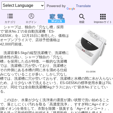
Powered by
Translate
シャープ、穴なし槽採用で“節水No.1”の洗濯機
カテゴリ
ログイン
検索
Impressサイト
シャープは、独自の「穴なし槽」採用
で“節水No.1”の全自動洗濯機「ES-
GE55K」を、12月15日に発売した。価格は
オープンプライスで、店頭予想価格は
42,000円前後。
洗濯容量5.5kgの縦型洗濯機で、洗濯槽に
節水性の高い、シャープ独自の「穴なし
槽」を採用した点が特徴。一般的な洗濯機
では、洗濯槽に穴が空いており、洗濯槽と
その外側にある水槽の間に水を溜める仕組
ES-GE55K
みになっていることが多い。しかし穴なし
槽では、洗濯槽に穴が空いておらず、洗濯槽と水槽の間に水が入らない
ため、より少ない水で洗えるという。ES-GE55Kの標準使用水量は75L
だが、同社では全自動洗濯機5kgクラスにおいて“節水No.1”としてい
る。
このほか、水量が少なく洗浄液の濃度が濃い状態で洗い始めること
で、落としにくい汚れを取る「高濃度洗浄」、すすぎ時にAg+イオン
(銀イオン)を発生して、衣類を除菌・脱臭する「Ag+イオンコート」、
風を送って乾燥時間を短縮する「簡易乾燥」などの機能も備える。