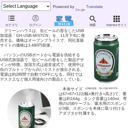
Powered by
Translate
グリーンハウス、缶ビール型のUSB加湿器
カテゴリ
ログイン
検索
Impressサイト
グリーンハウスは、缶ビールの形をしたUSB
加湿器「GH-USB-MISTCN」を、11月下旬に発
売する。価格はオープンプライスで、同社直販
サイトの価格は3,480円前後。
パソコンのUSBポートから電源を供給する
USB式加湿器で、缶ビールの形をした製品デザ
インが特徴。加湿方式は超音波式で、使用中は
缶のプルトップから白いミストが放出される。
電源は約2時間で自動でOFFになる。同社では
デスク上など個人用途向けの製品としている。
本体サイズ
USB加湿器「GH-USB-MISTCN」
は67×67×122(幅×奥行き×高さ)で、重
量は約164g。タンク容量は140ml。専
用のUSBケーブル、吸水用のスポンジ
が3個、スポンジを本体に取り付ける
アダプタが付属する。