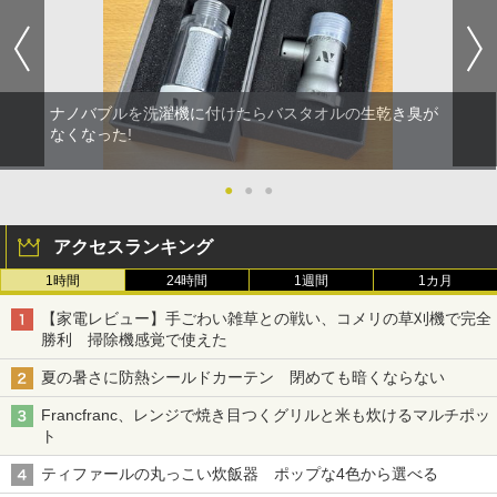
ナノバブルを洗濯機に付けたらバスタオルの生乾き臭が
なくなった!
●
●
●
アクセスランキング
1時間
24時間
1週間
1カ月
【家電レビュー】手ごわい雑草との戦い、コメリの草刈機で完全
勝利 掃除機感覚で使えた
夏の暑さに防熱シールドカーテン 閉めても暗くならない
Francfranc、レンジで焼き目つくグリルと米も炊けるマルチポッ
ト
ティファールの丸っこい炊飯器 ポップな4色から選べる