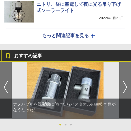
ニトリ、昼に蓄電して夜に光る吊り下げ
式ソーラーライト
2022年3月21日
もっと関連記事を見る
おすすめ記事
ナノバブルを洗濯機に付けたらバスタオルの生乾き臭が
なくなった!
●
●
●