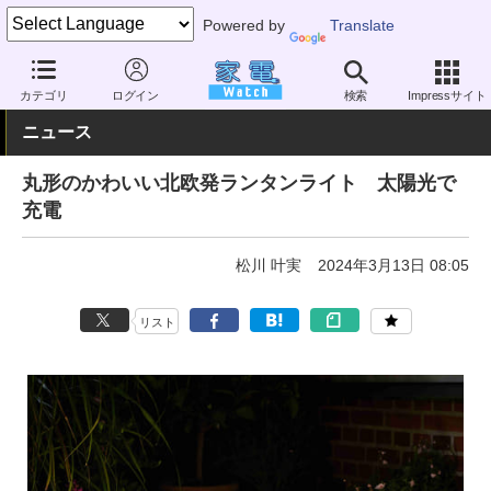
Powered by
Translate
家電 Watch
生活家電
照明器具
懐中電灯
カテゴリ
ログイン
検索
Impressサイト
ニュース
丸形のかわいい北欧発ランタンライト 太陽光で
充電
松川 叶実
2024年3月13日 08:05
リスト