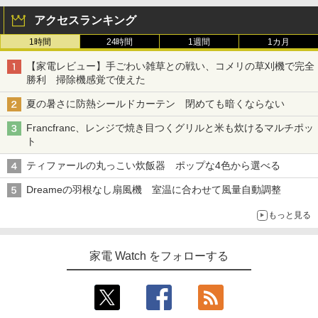
アクセスランキング
1時間
24時間
1週間
1カ月
【家電レビュー】手ごわい雑草との戦い、コメリの草刈機で完全
勝利 掃除機感覚で使えた
夏の暑さに防熱シールドカーテン 閉めても暗くならない
Francfranc、レンジで焼き目つくグリルと米も炊けるマルチポッ
ト
ティファールの丸っこい炊飯器 ポップな4色から選べる
Dreameの羽根なし扇風機 室温に合わせて風量自動調整
もっと見る
家電 Watch をフォローする